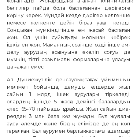
жоғалтады. Жоғарыдағы аталған кли­никалық
белгілер пайда бола бас­та­ғаннан дәрігерге
көріну керек. Мұн­дай кезде дәрігер келгенше
не­месе жеткенге дейін біраз уақыт кетеді.
Сондықтан мүмкіндігінше ем жасай бастаған
жөн. Ол үшін сұйық­тықты молынан көбірек
ішкізген жөн. Маманның сөзінше, өздігінше ем­
делу аурудың асқынуына әкеліп соғуы да
мүмкін, тіпті созылмалы фор­ма­ларына ұласуы
да ғажап емес.
Ал Дүниежүзілік денсаулық сақ­тау ұйымының
мәліметі бойынша, да­мушы елдерде жыл
сайын 1 млрд ішек аурулары тіркеледі,
олардың ішінде 5 жасқа дейінгі балалардың
үлесі 65-70 пайызды құрайды. Жыл сайын диа­
реядан 3 млн бала көз жұмады. Бұл жұқпалы
ауру әлемде және біздің елі­мізде де ең көп
таралған. Бұл аурумен барлық жастағы адамдар