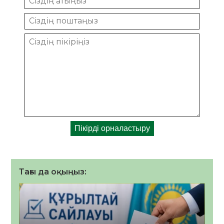
Тағы да оқыңыз: