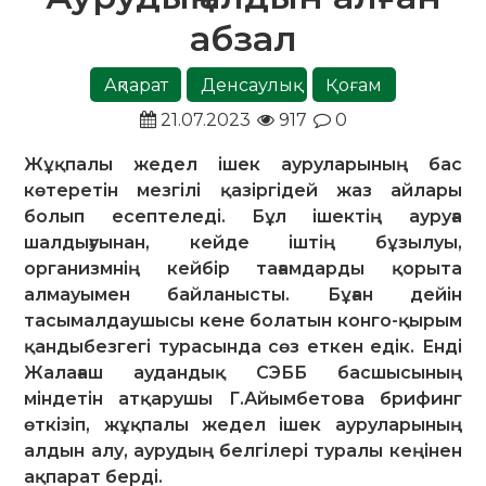
абзал
Ақпарат
Денсаулық
Қоғам
21.07.2023
917
0
Жұқпалы жедел ішек ауруларының бас
көтеретін мезгілі қазіргідей жаз айлары
болып есептеледі. Бұл ішектің ауруға
шалдығуынан, кейде іштің бұзылуы,
организмнің кейбір тағамдарды қорыта
алмауымен байланысты. Бұған дейін
тасымалдаушысы кене болатын конго-қырым
қандыбезгегі турасында сөз еткен едік. Енді
Жалағаш аудандық СЭББ басшысының
міндетін атқарушы Г.Айымбетова брифинг
өткізіп, жұқпалы жедел ішек ауруларының
алдын алу, аурудың белгілері туралы кеңінен
ақпарат берді.