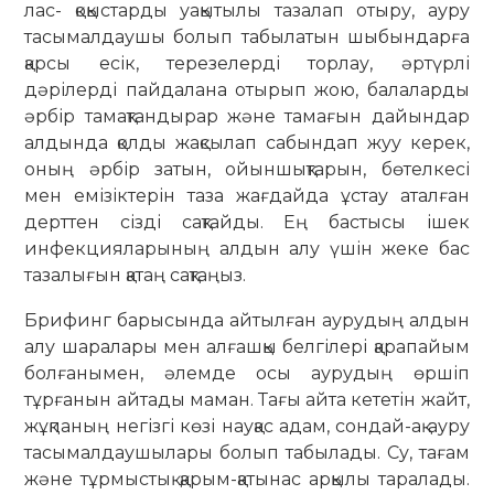
лас- қоқыстарды уақытылы тазалап отыру, ауру
тасымалдаушы болып табылатын шыбындарға
қарсы есік, терезелерді торлау, әртүрлі
дәрілерді пайдалана отырып жою, балаларды
әрбір тамақтандырар және тамағын дайындар
алдында қолды жақсылап сабындап жуу керек,
оның әрбір затын, ойыншықтарын, бөтелкесі
мен емізіктерін таза жағдайда ұстау атал­ған
дерттен сізді сақтайды. Ең бас­тысы ішек
инфекцияларының алдын алу үшін жеке бас
тазалығын қатаң сақтаңыз.
Брифинг барысында айтылған ау­рудың алдын
алу шаралары мен алғашқы белгілері қарапайым
бол­ға­нымен, әлемде осы аурудың өр­шіп
тұрғанын айтады маман. Тағы айта кететін жайт,
жұқпаның негізгі көзі науқас адам, сондай-ақ ауру
та­сымалдаушылары болып та­бы­лады. Су, тағам
және тұрмыс­тық қарым-қатынас арқылы таралады.