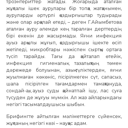
троэнтериттер жатады. Жоғарыда аталған
жұқпалы ішек аурулары бір топқа жатқанымен,
ауруларды әр­түрлі қоздырғыштар тудырады
және олар әрқалай өтеді, – деген Г.Айым­бетова
аталған ауру әлемде кең таралған дерттердің
бірі екенін де жасырмады. Яғни инфекция
ауыз арқылы жұғып, қоздырғышы ішекте өсіп
жетіледі, микробтары нәжіспен сыртқы ортаға
түсіп тарайды. Тағы да қайталап өтейік,
инфекция гигиеналық тазалықтың төмен
дәрежеде бо­луынан, азық-түліктерден, яғни
жуыл­маған көкөніс, пісірілмеген сүт, сапа­сыз,
шала пісірілген тағамдармен тамақтануда,
сондай-ақ, ауыз суды қайнатпай ішу, лас суға
түсуден де жұғуы мүмкін. Ал жаз айларындағы
негізгі тасымалдаушысы шыбын.
Брифингте айтылған мәліметтерге сүйенсек,
жұқпаның негізгі көзі – нау­қас адам.