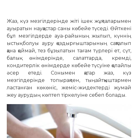
Жаз, күз мезгілдерінде жіті ішек жұқпаларымен
ауыратын науқастар саны көбейе түседі. Өйткені
бұл мез­гілдерде ауа-райының жылып, күн­нің
ыстық болуы ауру қоздыр­ғыш­тарының сақталып
қана қоймай, тез бұзылатын тағам түрлері ет, сүт,
ба­лық өнімдерінде, салаттарда, крем­­­ді,
кондитерлік өнімдерде көбейе тү­­­суіне қолайлы
әсер етеді. Соны­мен қатар жаз, күз
мезгілдерінде то­пырақпен, тыңайтқыштармен
лас­тан­ған көкөніс, жеміс-жидектерді жу­май
жеу аурудың көптеп тіркелуіне себеп болады.