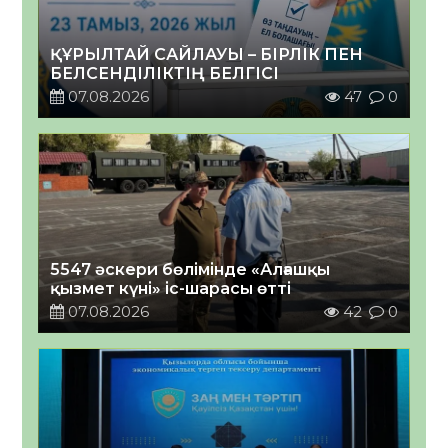
ҚҰРЫЛТАЙ САЙЛАУЫ – БІРЛІК ПЕН
БЕЛСЕНДІЛІКТІҢ БЕЛГІСІ
07.08.2026
47
0
5547 әскери бөлімінде «Алғашқы
қызмет күні» іс-шарасы өтті
07.08.2026
42
0