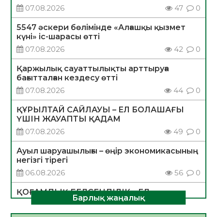
07.08.2026
47
0
5547 әскери бөлімінде «Алғашқы қызмет
күні» іс-шарасы өтті
07.08.2026
42
0
Қаржылық сауаттылықты арттыруға
бағытталған кездесу өтті
07.08.2026
44
0
ҚҰРЫЛТАЙ САЙЛАУЫ – ЕЛ БОЛАШАҒЫ
ҮШІН ЖАУАПТЫ ҚАДАМ
07.08.2026
49
0
Ауыл шаруашылығы – өңір экономикасының
негізгі тірегі
06.08.2026
56
0
ҚОҒАМДЫҚ БЕЛСЕНДІЛІК – ЕЛ
Барлық жаңалық
ДАМУЫНЫҢ НЕГІЗІ
06.08.2026
54
0