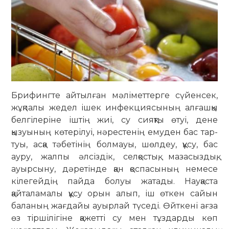
Брифингте айтылған мәліметтерге сүйенсек,
жұқпалы жедел ішек инфек­циясының алғашқы
белгілеріне іштің жиі, су сияқты өтуі, дене
қызуының көтерілуі, нәрестенің емуден бас тар­
туы, асқа тәбетінің болмауы, шөл­деу, құсу, бас
ауру, жалпы әлсіздік, селқостық, мазасыздық,
ауырсыну, дәретінде қан қоспасының немесе
кіле­гейдің пайда болуы жатады. Нау­қаста
қайталамалы құсу орын алып, іш өткен сайын
баланың жағдайы ауыр­лай түседі. Өйткені ағза
өз тір­шілігіне қажетті су мен тұздарды көп