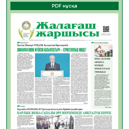
PDF нұсқа
ҚҰРЫЛТАЙ САЙЛАУЫ – БОЛАШАҚҚА
БАСТАР ЖАУАПТЫ ТАҢДАУ
06.08.2026
56
0
Инфекциялық ауруларға қарсы иммундау
жұмыстарының тиімділігі
06.08.2026
58
0
Көкжөтел ауруы туралы
06.08.2026
56
0
АПВ вакцинасы туралы мәлімет
06.08.2026
57
0
Open Air: Қызылорда облысы полиция
департаменті 20 мыңнан астам
көрерменнің қауіпсіздігін қамтамасыз етті
06.08.2026
67
0
ҚЫЗЫЛОРДАДА «САНАЛЫ ҰРПАҚ –