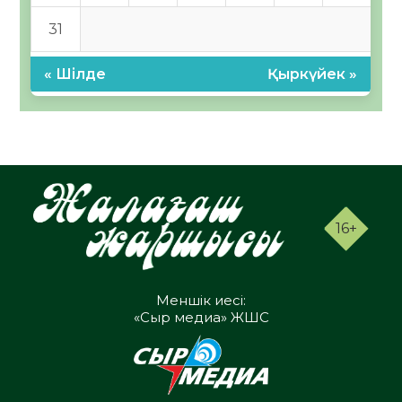
31
« Шілде
Қыркүйек »
16+
Меншік иесі:
«Сыр медиа» ЖШС