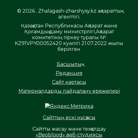
© 2026 . Zhalagash-zharshysy.kz ақпараттық
агенттігі.
Қазақстан Республикасы Ақпарат және
Қоғамдық даму министрлігі,Ақпарат
комитетінің тіркеу туралы №
KZ91VPY00052420 куәлігі 21.07.2022 жылы
берілген
Басшылық
Редакция
Сайт картасы
Материалдарды пайдалану ережелері
Сайттың ескі нұсқасы
Сайтты жасау және техқолдау
«Beoblood» веб-студиясы