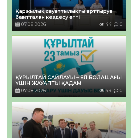
Қаржылық сауаттылықты арттыруға
бағытталған кездесу өтті
07.08.2026
44
0
ҚҰРЫЛТАЙ САЙЛАУЫ – ЕЛ БОЛАШАҒЫ
ҮШІН ЖАУАПТЫ ҚАДАМ
07.08.2026
49
0