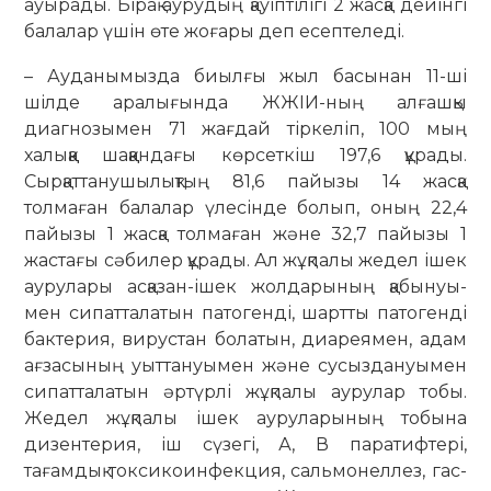
ауырады. Бірақ аурудың қауіптілігі 2 жасқа дейінгі
балалар үшін өте жоғары деп есептеледі.
– Ауданымызда биылғы жыл ба­сынан 11-ші
шілде аралығында ЖЖІИ-ның алғашқы
диагнозымен 71 жағ­дай тіркеліп, 100 мың
халыққа шақ­қандағы көрсеткіш 197,6 құра­ды.
Сырқаттанушылықтың 81,6 па­йы­зы 14 жасқа
толмаған бала­лар үлесінде болып, оның 22,4
пайы­зы 1 жасқа толмаған және 32,7 пайы­зы 1
жастағы сәбилер құ­ра­ды. Ал жұқ­палы жедел ішек
ауру­лары ас­қа­зан-ішек жолдарының қабы­нуы­
мен сипатталатын патогенді, шартты патогенді
бактерия, вирустан бола­тын, диареямен, адам
ағзасының уыт­­тануымен және сусыздануымен
си­пат­талатын әртүрлі жұқпалы ау­ру­лар тобы.
Жедел жұқпалы ішек ауруларының тобына
дизентерия, іш сүзегі, А, В паратифтері,
тағамдық токсикоинфекция, сальмонеллез, гас­