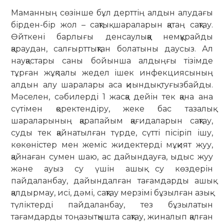
Маманның сөзінше бұл дерттің алдын алудағы
бірден-бір жол – сақтық шараларын қатаң сақтау.
Өйткені бар­лығы денсаулыққа немқұрайды
қараудан, салғырттықтан болатыны даусыз. Ал
науқастары саны бойынша алдыңғы тізімде
тұрған жұқпалы жедел ішек инфекциясының
алдын алу шаралары аса қиындық туғызбайды.
Мәселен, сәбилерді 1 жасқа дейін тек қана ана
сүтімен қоректендіру, жеке бас тазалық
шараларының қа­рапайым қағидаларын сақтау,
суды тек қайнатылған түрде, сүтті пісіріп ішу,
көкөністер мен жеміс жидектерді мұқият жуу,
қайнаған сумен шаю, ас дайындауға, ыдыс жуу
және ауыз су үшін ашық су көздерін
пайдаланбау, дайындалған тағамдарды ашық
қал­дырмау, исі, дәмі, сақтау мерзімі бұзылған азық-
түліктерді пайда­лан­бау, тез бұзылатын
тағамдарды тоңа­зытқышта сақтау, жиналып қалған