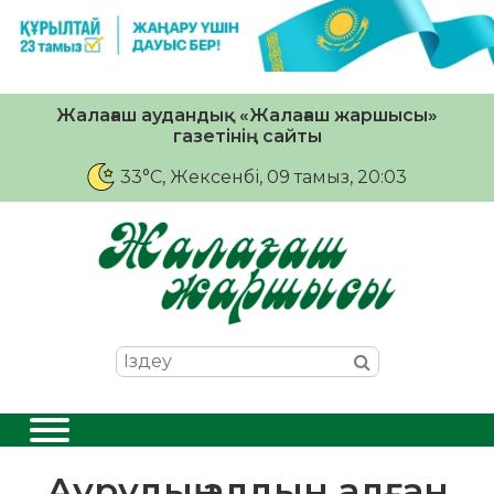
Жалағаш аудандық «Жалағаш жаршысы»
газетінің сайты
33°C
, Жексенбі, 09 тамыз, 20:03
Аурудың алдын алған