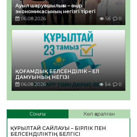
Ауыл шаруашылығы – өңір
экономикасының негізгі тірегі
06.08.2026
56
0
ҚОҒАМДЫҚ БЕЛСЕНДІЛІК – ЕЛ
ДАМУЫНЫҢ НЕГІЗІ
06.08.2026
54
0
Соңғы
Көп қаралған
ҚҰРЫЛТАЙ САЙЛАУЫ – БІРЛІК ПЕН
БЕЛСЕНДІЛІКТІҢ БЕЛГІСІ