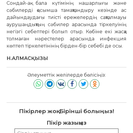
Сондай-ақ бала күтімінің нашарлығы және
сәбилерді қосымша тамақтандыру кезінде ас
дайындаудағы тиісті ере­желердің сақталмауы
аурушаң­дықтың сәбилер арасында тіркелуінің
негізгі себептері болып отыр. Көбіне екі жасқа
толмаған нәрестелер арасында ин­фекция
көптеп тіркелетінінің бірден-бір себебі де осы.
Н.АЛМАСҚЫЗЫ
Әлеуметтік желілерде бөлісіңіз:
Пікірлер жоқ. Бірінші болыңыз!
Пікір жазыңыз