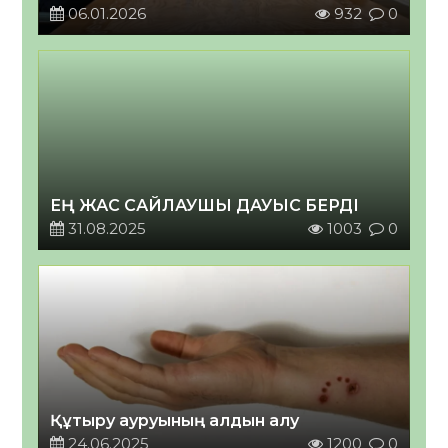
2026 жылғы 06 қаңтар
06.01.2026
932
0
ЕҢ ЖАС САЙЛАУШЫ ДАУЫС БЕРДІ
31.08.2025
1003
0
Құтыру ауруының алдын алу
24.06.2025
1200
0