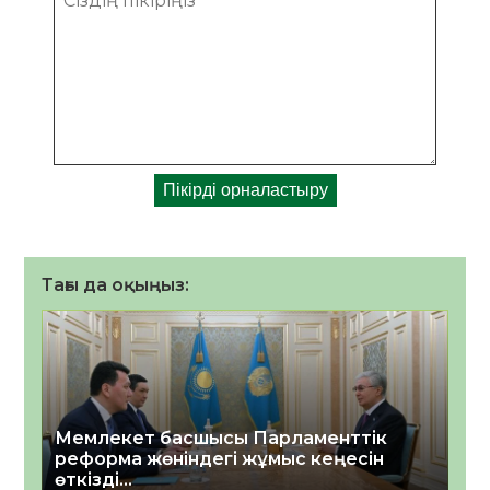
Тағы да оқыңыз:
Мемлекет басшысы Парламенттік
реформа жөніндегі жұмыс кеңесін
өткізді