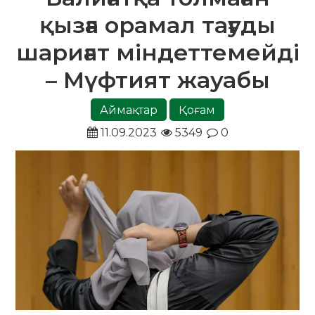
қызға орамал тағуды
шариғат міндеттемейді
– Мүфтият жауабы
Аймақтар
Қоғам
11.09.2023
5349
0