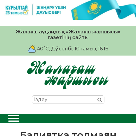
Жалағаш аудандық «Жалағаш жаршысы»
газетінің сайты
40°C
, Дүйсенбі, 10 тамыз, 16:16
Балиғатқа толмаған