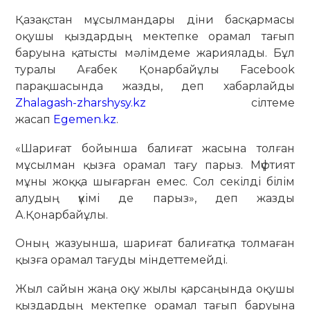
Қазақстан мұсылмандары діни басқармасы
оқушы қыздардың мектепке орамал тағып
баруына қатысты мәлімдеме жариялады. Бұл
туралы Ағабек Қонарбайұлы Facebook
парақшасында жазды, деп хабарлайды
Zhalagash-zharshysy.kz
сілтеме
жасап
Egemen.kz
.
«Шариғат бойынша балиғат жасына толған
мұсылман қызға орамал тағу парыз. Мүфтият
мұны жоққа шығарған емес. Сол секілді білім
алудың үкімі де парыз», деп жазды
А.Қонарбайұлы.
Оның жазуынша, шариғат балиғатқа толмаған
қызға орамал тағуды міндеттемейді.
Жыл сайын жаңа оқу жылы қарсаңында оқушы
қыздардың мектепке орамал тағып баруына