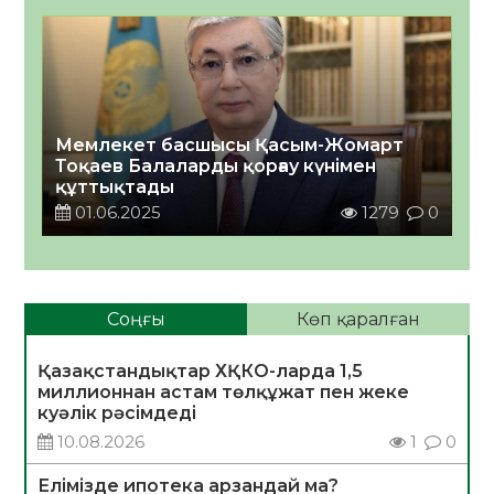
Мемлекет басшысы Қасым-Жомарт
Тоқаев Балаларды қорғау күнімен
құттықтады
01.06.2025
1279
0
Соңғы
Көп қаралған
Қазақстандықтар ХҚКО-ларда 1,5
миллионнан астам төлқұжат пен жеке
куәлік рәсімдеді
10.08.2026
1
0
Елімізде ипотека арзандай ма?