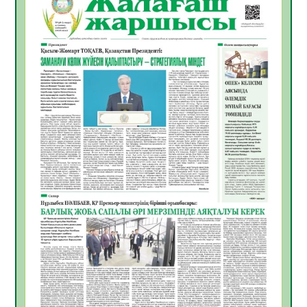
10.08.2026
5
0
«Жастар және заң мен тәртіп» атты
облыстық жайдарман ойындары өтті
10.08.2026
4
0
Өңірде «Кең дала-2» бағдарламасы арқылы
80 шаруашылық қаржыландырылды
09.08.2026
22
0
Жер ресурстары тиімді игерілуде
09.08.2026
23
0
Ел игілігі үшін еңбек етіп жүрген
құрылысшыларға құрмет көрсетті
08.08.2026
20
0
ҚЫЗЫЛОРДАДА «ЖАСЫЛ ЕЛ» ЕҢБЕК
ЖАСАҚТАРЫНЫҢ ҚАТЫСУЫМЕН
ЭКОЛОГИЯЛЫҚ СЕНБІЛІК ӨТТІ
08.08.2026
20
0