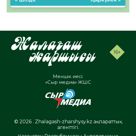
16+
Меншік иесі:
«Сыр медиа» ЖШС
© 2026 . Zhalagash-zharshysy.kz ақпараттық
агенттігі.