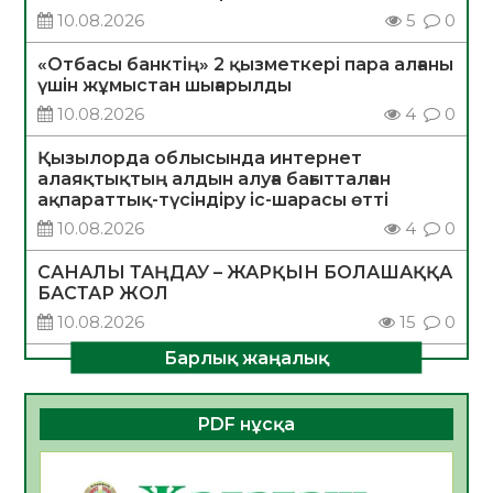
10.08.2026
5
0
«Отбасы банктің» 2 қызметкері пара алғаны
үшін жұмыстан шығарылды
10.08.2026
4
0
Қызылорда облысында интернет
алаяқтықтың алдын алуға бағытталған
ақпараттық-түсіндіру іс-шарасы өтті
10.08.2026
4
0
САНАЛЫ ТАҢДАУ – ЖАРҚЫН БОЛАШАҚҚА
БАСТАР ЖОЛ
10.08.2026
15
0
Барлық жаңалық
ҚҰРЫЛТАЙ САЙЛАУЫ – АЗАМАТТЫҚ
БЕЛСЕНДІЛІКТІҢ МАҢЫЗДЫ КӨРІНІСІ
10.08.2026
15
0
PDF нұсқа
Мемлекет басшысы Қасым-Жомарт
Тоқаевтың Абай күнімен құттықтауы