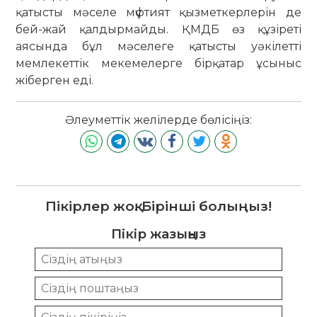
қатысты мәселе мүфтият қызметкерлерін де
бей-жай қалдырмайды. ҚМДБ өз құзіреті
аясында бұл мәселеге қатысты уәкілетті
мемлекеттік мекемелерге бірқатар ұсыныс
жіберген еді.
Әлеуметтік желілерде бөлісіңіз:
Пікірлер жоқ. Бірінші болыңыз!
Пікір жазыңыз