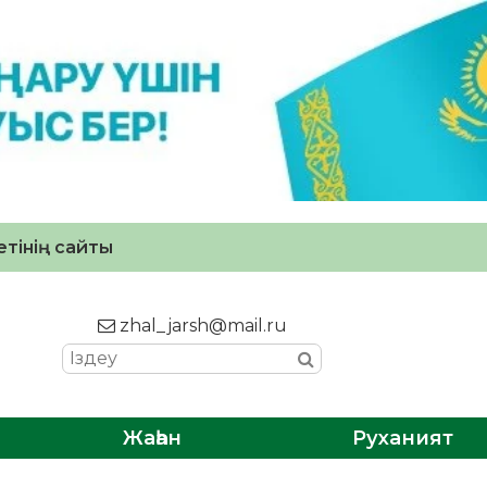
тінің сайты
zhal_jarsh@mail.ru
Жаһан
Руханият