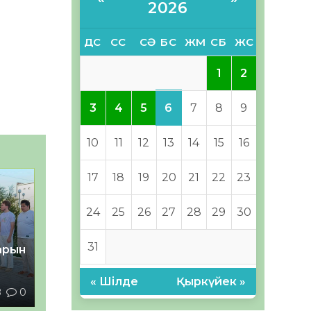
2026
ДС
СС
СӘ
БС
ЖМ
СБ
ЖС
1
2
6
3
4
5
7
8
9
10
11
12
13
14
15
16
17
18
19
20
21
22
23
24
25
26
27
28
29
30
31
тарын
« Шілде
Қыркүйек »
8
0