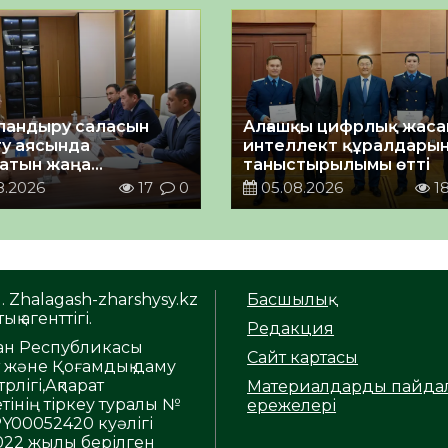
андыру саласын
Алғашқы цифрлық жас
у аясында
интеллект құралдары
атын жаңа
таныстырылымы өтті
ықтың жобасы
8.2026
17
0
05.08.2026
1
ланды
. Zhalagash-zharshysy.kz
Басшылық
ық агенттігі.
Редакция
тан Республикасы
Сайт картасы
т және Қоғамдық даму
рлігі,Ақпарат
Материалдарды пайда
тінің тіркеу туралы №
ережелері
Y00052420 куәлігі
2022 жылы берілген