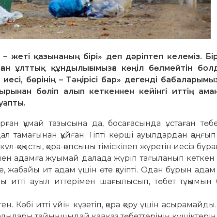
 – жеті қазынаның бірі» деп дәріптеп келеміз. Бі
аған ұлттық құндылығымызға көңіл бөлмейтін бол
 иесі, бөрінің – Тәңірісі бар» дегенді бабаларым
ырынан бөліп алып кеткеннен кейінгі иттің аман
ауапты.
арған құмай тазысына да, босағасында ұстаған төб
ал тамағынан құйған. Тіпті көрші ауылдардан қаңғып
үл-қоқысты, қора-қопсыны тіміскілеп жүретін иесіз бұрал
зінен адамға жуымай далада жүріп тағыланып кетке
не, жабайы ит адам үшін өте қауіпті. Одан бұрын адам
йы итті ауыл иттерімен шағылысып, төбет тұқымын 
еген. Көбі итті үйін күзетіп, қора қору үшін асырамайды
лталылары тайыншыдай кавказ төбеттерінің күшіктерін