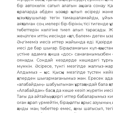
бір автокөлік сатып алатын ақшаға сонау
қораларда әбден ызақор қылып өсіреді жән
қызықтаушылар тегін тамашаламайды, ұйым
аяқталған соң иелері бір-бірінің тісі тигенде
төбеттерін көлігіне тиеп алып тарасады. 
жеңілген иттің иесінде «қап, бәлем» деген ыз
Әңгімеміз иесіз иттер жайында еді. Қазірде
иесі де бар шығар. Бірақ, тамағын күл-қоқыст
үстіне адамға қанша «дос» санағанымызбен
оянады. Сондай кездерде көшедегі тұрғы
мүмкін. Әсіресе, түнгі мезгілде жалғыз-жар
Алдымыз – қыс. Қысқы мезгілде түстен кейі
қаперден шығармағанымыз жөн. Ересек адам
«алабайдың» шабуылынан құртақандай бала қала
«Алабайдан» басқа да көше кезіп жүретін иес
Тағы да айтайық, қазіргі иттер бабаларымыз кие т
оған қарап үрмейтін, бірақ, алты қарыс азуыны
қанды маң төбеттер емес, қаны шатысып, тегі