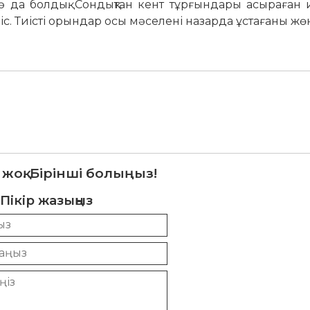
 да болдық. Сондықтан кент тұрғындары асыраған и
іс. Тиісті орындар осы мәселені назарда ұстағаны жө
 жоқ. Бірінші болыңыз!
Пікір жазыңыз