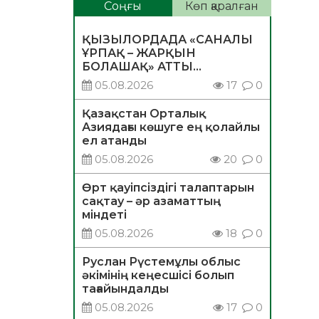
Соңғы
Көп қаралған
ҚЫЗЫЛОРДАДА «САНАЛЫ
ҰРПАҚ – ЖАРҚЫН
БОЛАШАҚ» АТТЫ
КЕҢЕЙТІЛГЕН МӘЖІЛІС
05.08.2026
17
0
ӨТТІ
Қазақстан Орталық
Азиядағы көшуге ең қолайлы
ел атанды
05.08.2026
20
0
Өрт қауіпсіздігі талаптарын
сақтау – әр азаматтың
міндеті
05.08.2026
18
0
Руслан Рүстемұлы облыс
әкімінің кеңесшісі болып
тағайындалды
05.08.2026
17
0