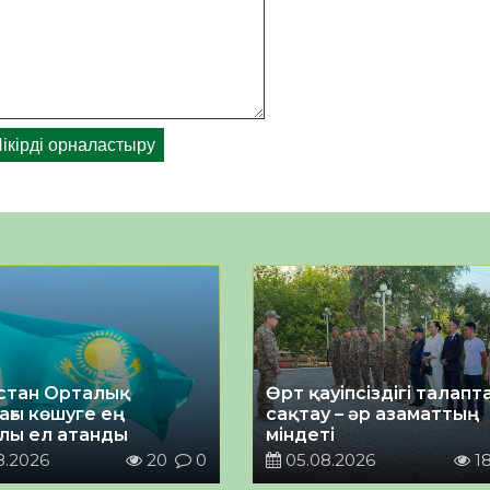
стан Орталық
Өрт қауіпсіздігі талап
ағы көшуге ең
сақтау – әр азаматтың
лы ел атанды
міндеті
8.2026
20
0
05.08.2026
1