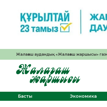
Жалағаш аудандық «Жалағаш жаршысы» газе
Басты
Экономика