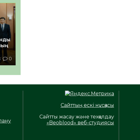
анды
ның
8
0
Сайттың ескі нұсқасы
Сайтты жасау және техқолдау
лану
«Beoblood» веб-студиясы