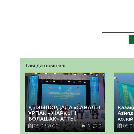
Тағы да оқыңыз:
ҚЫЗЫЛОРДАДА «САНАЛЫ
Қазақ
ҰРПАҚ – ЖАРҚЫН
Азияд
БОЛАШАҚ» АТТЫ
қолай
КЕҢЕЙТІЛГЕН МӘЖІЛІС
05.08.2026
17
0
05.0
ӨТТІ