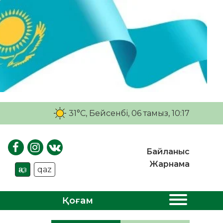
31°C
, Бейсенбі, 06 тамыз, 10:17
Байланыс
Жарнама
қаз
qaz
Қоғам