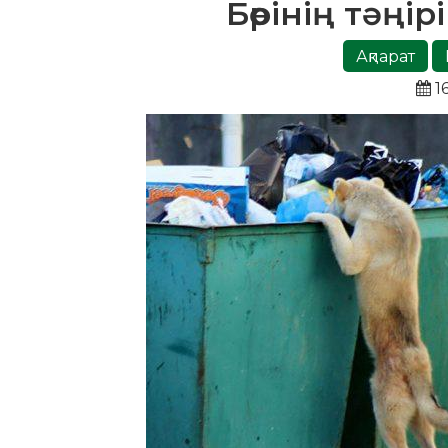
Бөрінің тәңір
Ақпарат
16