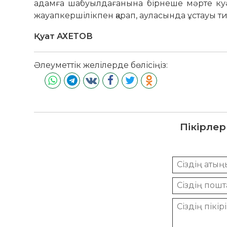
адамға шабуылдағанына бірнеше мәрте куә
жауапкершілікпен қарап, ауласында ұстауы ти
Қуат АХЕТОВ
Әлеуметтік желілерде бөлісіңіз:
Пікірлер