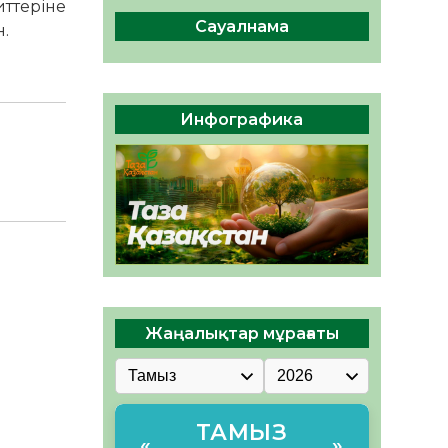
04.08.2026
47
0
ттеріне
Сауалнама
н.
Құрылтай: Қызылордада
1344 комиссия мүшесінің
білімі жетілдіріледі
04.08.2026
38
0
Инфографика
ҚҰРЫЛТАЙ САЙЛАУЫ – ЕЛ
БІРЛІГІ МЕН АЗАМАТТЫҚ
ЖАУАПКЕРШІЛІКТІҢ
КӨРІНІСІ
04.08.2026
50
0
Жаңалықтар мұрағаты
ТАМЫЗ
«
»