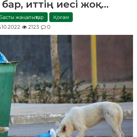
і бар, иттің иесі жоқ…
Басты жаңалықтар
Қоғам
.10.2022
2123
0