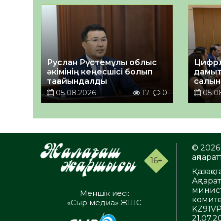
Руслан Рүстемұлы облыс
Цифрл
әкімінің кеңесшісі болып
дамыт
тағайындалды
салын
ортал
05.08.2026
17
0
05.0
талқы
© 2026 
ақпаратт
16+
Қазақс
Ақпара
минист
Меншік иесі:
комите
«Сыр медиа» ЖШС
KZ91VP
21.07.