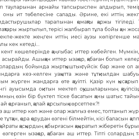
 Қап тауларынан арнайы тапсырыспен алдырып, темі
е оны ит төбелесіне салады. Әрине, екі иттің жек
дастырушылар тарапынан қомақты қаржы тігіледі. 
 құлақтары жыртылып, терісі жалбырап тұла бойы қан жос
Жекпе-жекте жеңген иттің иесі аузы көпіргенше ма
алы кек кетеді…
 кент көшелерінде қаңғыбас иттер көбейген. Мүмкін,
ан асырайды. Ашыққан иттер ызақор, қабаған болып келе
 олардың бойында жыртқыштық түйсік бар және ол а
ндарға кез-келген уақытта және тұтқиылдан шабу
ым жүрген жандарға өте қауіпті. Қазір күн қысқарып
нгі ауысымда оқитын мектеп оқушыларының қауіпсіз
ның өзін бір бүктеп тіске басатын қаны шатыс та
й қорғанып, қалай қарсылық көрсетпек?!
із аш иттер көп және олар жалғыз емес, топтанып жүр
ұтқан, қора қорудан өзгені білмейтін, кісі баласын қаппа
ң қайраты қасқырдың қабырғасын қақыратып жіберетін бұры
 өзгерген ызақор, қабаған аш иттер. Тіпті солардың т