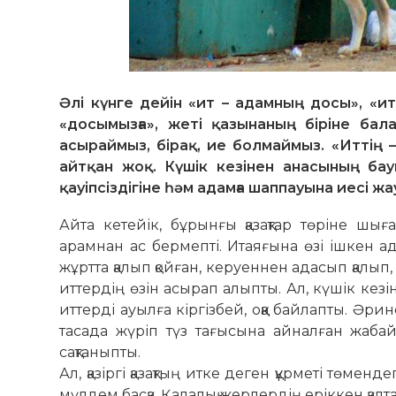
Әлі күнге дейін «ит – адамның досы», «ит
«досымызға», жеті қазынаның біріне бал
асыраймыз, бірақ, ие болмаймыз. «Иттің –
айтқан жоқ. Күшік кезінен анасының бау
қауіпсіздігіне һәм адамға шаппауына иесі ж
Айта кетейік, бұрынғы қазақтар төріне шығ
арамнан ас бермепті. Итаяғына өзі ішкен ад
жұртта қалып қойған, керуеннен адасып қалып, к
иттердің өзін асырап алыпты. Ал, күшік ке
иттерді ауылға кіргізбей, оққа байлапты. Әри
тасада жүріп түз тағысына айналған жаба
сақтаныпты.
Ал, қазіргі қазақтың итке деген құрметі төменд
мүлдем басқа. Қалалық жерлердің еріккен қа