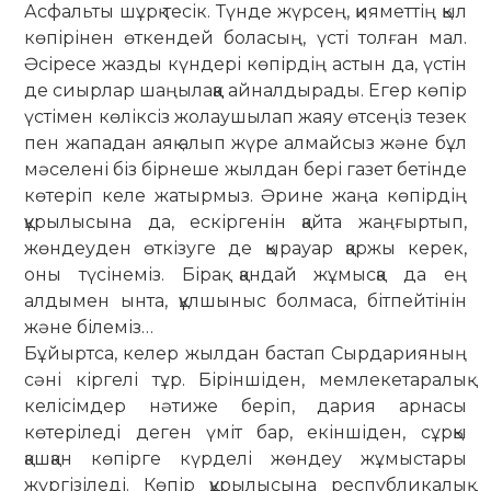
Асфальты шұрқ тесік. Түнде жүрсең, қияметтің қыл
көпірінен өткендей боласың, үсті толған мал.
Әсіресе жазды күндері көпірдің астын да, үстін
де сиырлар шаңылаққа айналдырады. Егер көпір
үстімен көліксіз жолаушылап жаяу өтсеңіз тезек
пен жападан аяқ алып жүре алмайсыз және бұл
мәселені біз бірнеше жылдан бері газет бетінде
көтеріп келе жатырмыз. Әрине жаңа көпірдің
құрылысына да, ескіргенін қайта жаңғыртып,
жөндеуден өткізуге де қырауар қаржы керек,
оны түсінеміз. Бірақ қандай жұмысқа да ең
алдымен ынта, құлшыныс болмаса, бітпейтінін
және білеміз…
Бұйыртса, келер жылдан бастап Сырдарияның
сәні кіргелі тұр. Бірін­шіден, мемлекетаралық
келісім­дер нәтиже беріп, дария арнасы
көтеріледі деген үміт бар, екіншіден, сұрқы
қашқан көпірге күрделі жөндеу жұмыстары
жүргізіледі. Көпір құрылысына рес­публика­лық