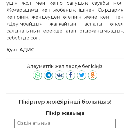
үшін жол мен көпір салудың сауабы мол.
Жоғарыдағы көп жобаның ішінен Сырдария
көпірінің жөндеуден өтетінін және кент пен
«Дәуімбайды» жалғайтын аспалы өткел
салынатынын ерекше атап отырғанымыздың
себебі де сол.
Қуат АДИС
Әлеуметтік желілерде бөлісіңіз:
Пікірлер жоқ. Бірінші болыңыз!
Пікір жазыңыз