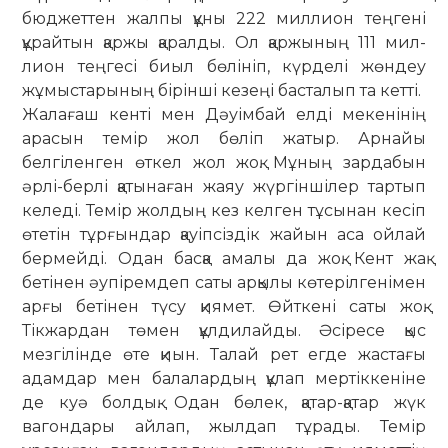
бюджеттен жалпы құны 222 миллион теңгені
құрайтын қаржы қаралды. Ол қаржының 111 мил­
лион теңгесі биыл бөлініп, күрделі жөндеу
жұмыстарының бірінші кезеңі басталып та кетті.
Жалағаш кенті мен Дәуімбай елді мекенінің
арасын темір жол бөліп жатыр. Арнайы
белгіленген өткел жол жоқ. Мұның зардабын
әрлі-берлі қатынаған жаяу жүргіншілер тартып
келеді. Темір жолдың кез келген тұсынан кесіп
өтетін тұр­ғындар қауіпсіздік жайын аса ойлай
бермейді. Одан басқа амалы да жоқ. Кент жақ
бетінен әупіремдеп саты арқылы көтерілгенімен
арғы бетінен түсу қиямет. Өйткені саты жоқ.
Тікжардан төмен құлдилайды. Әсіресе қыс
мезгілінде өте қиын. Талай рет егде жастағы
адамдар мен балалардың құлап мертіккеніне
де куә болдық. Одан бөлек, қатар-қатар жүк
вагондары айлап, жылдап тұрады. Темір