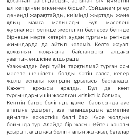
құрсанған вагондардың астынан өту қияметтің
қыл көпірінен өткенмен бірдей. Сойдақ темірлер
денеңді жарақаттайды, киіміңді жыртады және
қолың майға малынады. Бұл мәселені
журналист ретінде жергілікті баспасөз бетінде
бірнеше мәрте көтеріп, аудан тұрғыны ретінде
жиындарда да айтып келеміз. Келте жауап:
қаржының жоқтығына байланысты алдағы
уақыттың еншісіне қалдырады.
Ұзақ жылдан бері түйіні тарқа­тылмай тұрған осы
мәселе шешілетін болды. Сәтін салса, келер
жылы аспалы көпірдің құрылысы басталады.
Қажетті қаржысы қаралды. Бұл да кент
тұрғындары үшін жасалған игілікті іс болмақ.
Кенттің батыс бөлігінде қызмет барысында әуе
апатына ұшырап, қаза тапқандардың құрметіне
қойылған ескерткіш белгі бар. Күре жолдың
бойында тұр. Алайда бір жағын Әйтек каналы
қусырып, алдыңғы бөлігін қалың жыңғыл, бұталар