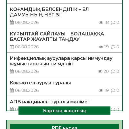
ҚОҒАМДЫҚ БЕЛСЕНДІЛІК – ЕЛ
ДАМУЫНЫҢ НЕГІЗІ
06.08.2026
18
0
ҚҰРЫЛТАЙ САЙЛАУЫ – БОЛАШАҚҚА
БАСТАР ЖАУАПТЫ ТАҢДАУ
06.08.2026
19
0
Инфекциялық ауруларға қарсы иммундау
жұмыстарының тиімділігі
06.08.2026
20
0
Көкжөтел ауруы туралы
06.08.2026
19
0
АПВ вакцинасы туралы мәлімет
06.08.2026
20
0
Барлық жаңалық
Open Air: Қызылорда облысы полиция
департаменті 20 мыңнан астам
PDF нұсқа