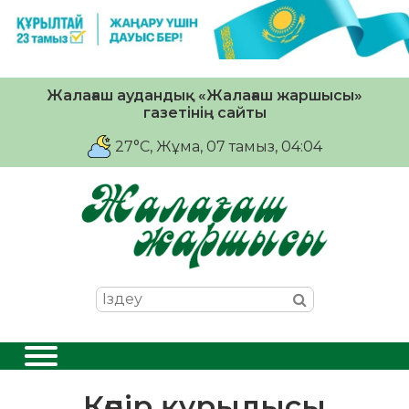
Жалағаш аудандық «Жалағаш жаршысы»
газетінің сайты
27°C
, Жұма, 07 тамыз, 04:04
Көпір құрылысы