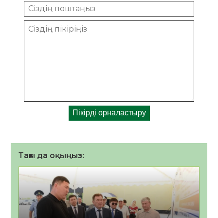
Тағы да оқыңыз: