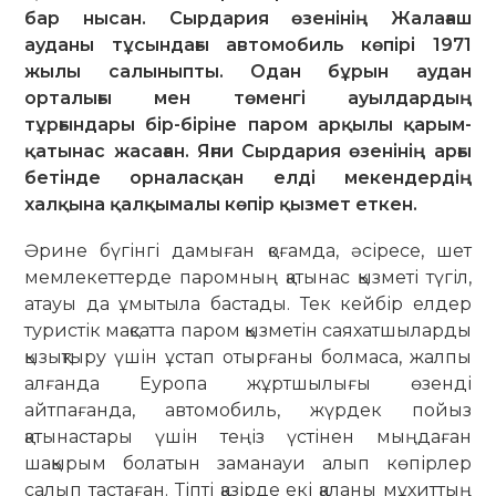
бар нысан. Сырдария өзенінің Жалағаш
ауданы тұсындағы автомобиль көпірі 1971
жылы салыныпты. Одан бұрын аудан
орталығы мен төменгі ауылдардың
тұрғындары бір-біріне паром арқылы қарым-
қатынас жасаған. Яғни Сырдария өзенінің арғы
бетінде орналасқан елді мекендердің
халқына қалқымалы көпір қызмет еткен.
Әрине бүгінгі дамыған қоғамда, әсіресе, шет
мемлекеттерде паром­ның қатынас қызметі түгіл,
атауы да ұмытыла бастады. Тек кейбір елдер
туристік мақсатта паром қызметін саяхатшыларды
қызықтыру үшін ұстап отырғаны болмаса, жалпы
алғанда Еуропа жұртшылығы өзенді
айтпағанда, автомобиль, жүрдек пойыз
қатынастары үшін теңіз үстінен мыңдаған
шақырым болатын заманауи алып көпірлер
салып тастаған. Тіпті қазірде екі қаланы мұхиттың