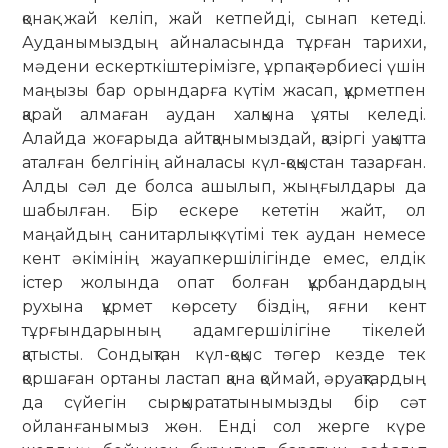
қонақ жай келіп, жай кетпейді, сынап кетеді.
Ауданымыздың айналасында тұрған тарихи,
мәдени ескерткіштерімізге, ұрпақ тәрбиесі үшін
маңызы бар орындарға күтім жасап, құрметпен
қарай алмаған аудан халқына ұяты келеді.
Алайда жоғарыда айтқанымыздай, қазіргі уақытта
аталған белгінің айналасы күл-қоқыстан тазарған.
Алды сәл де болса ашылып, жыңғылдары да
шабылған. Бір ескере кететін жайт, ол
маңайдың санитарлық күтімі тек аудан немесе
кент әкімінің жауапкершілігінде емес, елдік
істер жолында опат болған құрбандардың
рухына құрмет көрсету біздің, яғни кент
тұрғындарының адамгершілігіне тікелей
қатысты. Сондықтан күл-қоқыс төгер кезде тек
қоршаған ортаны ластап қана қоймай, әруақтардың
да сүйегін сырқырататынымызды бір сәт
ойланғанымыз жөн. Енді сол жерге күре