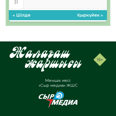
31
« Шілде
Қыркүйек »
16+
Меншік иесі:
«Сыр медиа» ЖШС