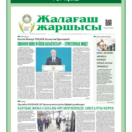
көрерменнің қауіпсіздігін қамтамасыз етті
06.08.2026
29
0
ҚЫЗЫЛОРДАДА «САНАЛЫ ҰРПАҚ –
ЖАРҚЫН БОЛАШАҚ» АТТЫ КЕҢЕЙТІЛГЕН
МӘЖІЛІС ӨТТІ
05.08.2026
32
0
Қазақстан Орталық Азиядағы көшуге ең
қолайлы ел атанды
05.08.2026
33
0
Өрт қауіпсіздігі талаптарын сақтау – әр
азаматтың міндеті
05.08.2026
33
0
Руслан Рүстемұлы облыс әкімінің
кеңесшісі болып тағайындалды
05.08.2026
30
0
Цифрландыру саласын дамыту аясында