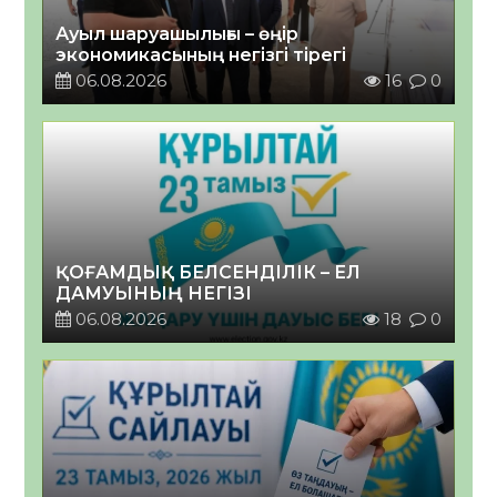
Ауыл шаруашылығы – өңір
экономикасының негізгі тірегі
06.08.2026
16
0
ҚОҒАМДЫҚ БЕЛСЕНДІЛІК – ЕЛ
ДАМУЫНЫҢ НЕГІЗІ
06.08.2026
18
0