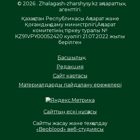
© 2026 . Zhalagash-zharshysy.kz ақпараттық
агенттігі.
Қазақстан Республикасы Ақпарат және
Қоғамдық даму министрлігі,Ақпарат
комитетінің тіркеу туралы №
KZ91VPY00052420 куәлігі 21.07.2022 жылы
берілген
Басшылық
Редакция
Сайт картасы
Материалдарды пайдалану ережелері
Сайттың ескі нұсқасы
Сайтты жасау және техқолдау
«Beoblood» веб-студиясы