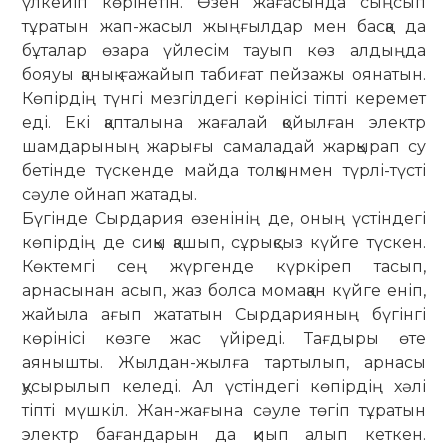
үлкейіп көрінетін. Өзен жағасында сыңсып
тұратын жап-жасыл жыңғылдар мен басқа да
бұталар өзара үйлесім тауып көз алдыңда
бояуы қанық ғажайып табиғат пейзажы оянатын.
Көпірдің түнгі мезгілдегі көрінісі тіпті керемет
еді. Екі қапталына жағалай қойылған электр
шамдарының жарығы самаладай жарқырап су
бетінде түскенде майда толқынмен түрлі-түсті
сәуле ойнап жатады.
Бүгінде Сырдария өзенінің де, оның үстіндегі
көпірдің де сиқы қашып, сұрықсыз күйге түскен.
Көктемгі сең жүргенде күркіреп тасып,
арнасынан асып, жаз болса момақан күйге еніп,
жайыла ағып жататын Сырдарияның бүгінгі
көрінісі көзге жас үйіреді. Тағдыры өте
аянышты. Жылдан-жылға тартылып, арнасы
қусырылып келеді. Ал үстіндегі көпірдің хәлі
тіпті мүшкіл. Жан-жағына сәуле төгіп тұратын
электр бағандарын да қиып алып кеткен.