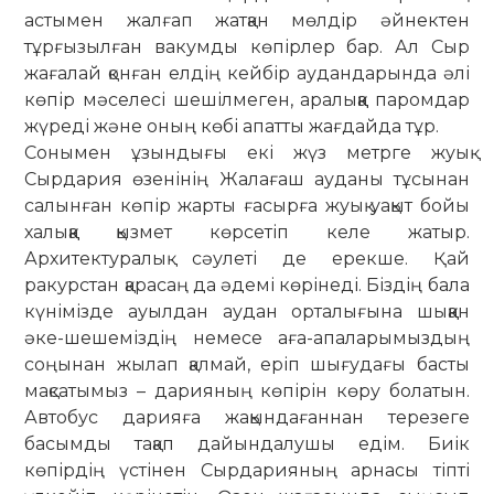
астымен жалғап жатқан мөлдір әйнектен
тұрғызылған вакумды көпірлер бар. Ал Сыр
жағалай қонған елдің кейбір аудандарында әлі
көпір мәселесі шешілмеген, аралыққа паромдар
жүреді және оның көбі апатты жағдайда тұр.
Сонымен ұзындығы екі жүз метрге жуық
Сырдария өзенінің Жалағаш ауданы тұсынан
салынған көпір жарты ғасырға жуық уақыт бойы
халыққа қызмет көрсетіп келе жатыр.
Архитектуралық сәулеті де ерекше. Қай
ракурстан қарасаң да әдемі көрінеді. Біздің бала
күнімізде ауылдан аудан орталығына шыққан
әке-шешеміздің немесе аға-апаларымыздың
соңынан жылап қалмай, еріп шығудағы басты
мақсатымыз – дарияның көпірін көру болатын.
Автобус дарияға жақындағаннан терезеге
басымды тақап дайындалушы едім. Биік
көпірдің үстінен Сырдарияның арнасы тіпті