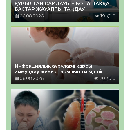
ҚҰРЫЛТАЙ САЙЛАУЫ – БОЛАШАҚҚА
БАСТАР ЖАУАПТЫ ТАҢДАУ
06.08.2026
19
0
Инфекциялық ауруларға қарсы
иммундау жұмыстарының тиімділігі
06.08.2026
20
0