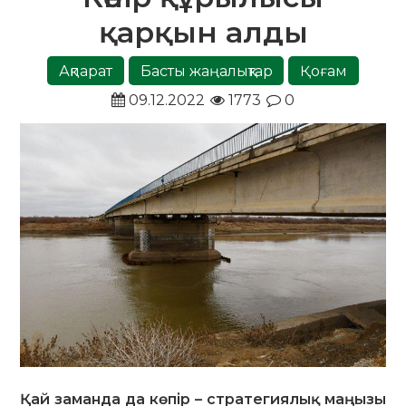
қарқын алды
Ақпарат
Басты жаңалықтар
Қоғам
09.12.2022
1773
0
Қай заманда да көпір – стратегиялық маңызы