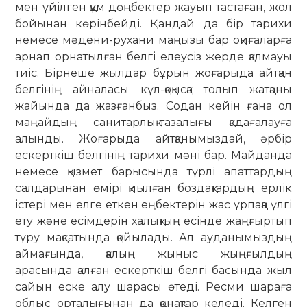
мен үйілген құм дөңбектер жауып тастаған, жол
бойынан көрінбейді. Қандай да бір тарихи
немесе мәдени-рухани маңызы бар оқиғаларға
арнап орнатылған белгі елеусіз жерде қалмауы
тиіс. Бірнеше жылдар бұрын жоғарыда айтқан
белгінің айналасы күл-қоқысқа толып жатқаны
жайында да жазғанбыз. Содан кейін ғана ол
маңайдың санитарлық-тазалығы қадағалауға
алынды. Жоғарыда айтқанымыздай, әрбір
ескерткіш белгінің тарихи мәні бар. Майданда
немесе қызмет барысында түрлі апаттардың
салдарынан өмірі қиылған боздақтардың ерлік
істері мен елге еткен еңбектерін жас ұрпаққа үлгі
ету және есімдерін халықтың есінде жаңғыртып
тұру мақсатында қойылады. Ал ауданымыздың
аймағында, қалың жыныс жыңғылдың
арасында қалған ескерткіш белгі басында жыл
сайын еске алу шарасы өтеді. Ресми шараға
облыс орталығынан да қонақтар келеді. Келген