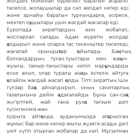
жолдың бойынан бұрылып баратын асфальт
төселсе, жолаушылар да сәл аялдап кетер еді
және арнайы баратын тұрғындарға, әсіресе,
мектеп оқушылары үшін жағдай жасалар еді.
Еуропада зираттардың өзін жобалап,
жоспарлап салады. Адам жүретін жолдар
қалдырып және оларға тас төсеніштер төселеді,
жағалай орындықтар қойылады. Бақилық
болғандардың туған-туыстары мен жақын-
жуығы, тамыр-таныстары келіп марқұмдарды
еске алып, олар туралы жақсы естелік айтуға
қолайлы жағдай жасап қояды. Тіпті зираттың ішін
гүлзар баққа айналдырып, оның санитарлық-
тазалығына дейін қадағалайды. Бұны сан-саққа
жүгіртпей, жай ғана рухқа тағзым деп
түсінгеніміз жөн.
Қорыта айтқанда, ауданымызда атқарылған
жұмыс бар және келер жылы жүзеге асады деп
үміт күтіп отырған жобалар да көп. Мұсылман