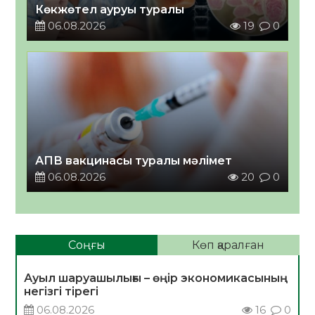
Көкжөтел ауруы туралы
06.08.2026
19
0
АПВ вакцинасы туралы мәлімет
06.08.2026
20
0
Соңғы
Көп қаралған
Ауыл шаруашылығы – өңір экономикасының
негізгі тірегі
06.08.2026
16
0