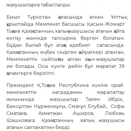
жазушыларға табысталды.
Биыл Түркістан қаласында өткен Ұлттық
құрылтайда Мемлекет басшысы Қасым-Жомарт
Тоқаев Қазақстанның халық жазушысы атағын қайта
енгізу жөнінде тапсырма берген болатын.
Бұдан былай бұл атаққа әдебиет саласында
Қазақстанның еңбек сіңірген қайраткері атанған,
Мемлекеттік сыйлықты алған ақын-жазушылар
ие болады. Осы күнге дейін бұл марапат 39
қаламгерге беріліпті.
Президент Қ.Тоқаев Республика күніне орай
мемлекеттік наградамен марапаттау
жиынында жазушылар Төлен Әбдік,
Бексұлтан Нұржекеұлы, Смағұл Елубай, Софы
Сматаев, Ахметжан Аширов, Любовь
Шашковаға Қазақстанның халық жазушысы
атағын салтанатпен берді.