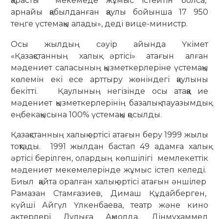
қарасты мекемеде жұмыс істейтін болса,
арнайы қабылданған қаулы бойынша 17 950
теңге үстемақы алады», деді вице-министр.
Осы жылдың сәуір айында Үкімет
«Қазақстанның халық әртісі» атағын алған
мәдениет саласының қызметкерлеріне үстемақы
көлемін екі есе арттыру жөніндегі қаулыны
бекітті. Қаулының негізінде осы атаққа ие
мәдениет қызметкерлерінің базалық лауазымдық
еңбекақысына 100% үстемақы қосылды.
Қазақстанның халық әртісі атағын беру 1999 жылы
тоқтады. 1991 жылдан бастап 49 адамға халық
әртісі берілген, олардың көпшілігі мемлекеттік
мәдениет мекемелерінде жұмыс істеп келеді.
Биыл қайта оралған халық әртісі атағын әншілер
Рамазан Стамғазиев, Димаш Құдайберген,
күйші Айгүл Үлкенбаева, театр және кино
актерлері Дулыға Ақмолда, Дінмұхаммед