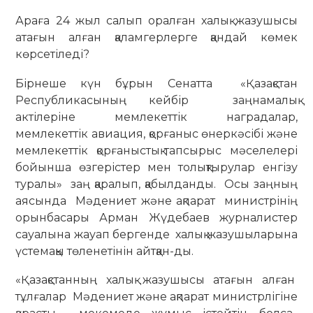
Араға 24 жыл салып оралған халық жазушысы
атағын алған қаламгерлерге қандай көмек
көрсетіледі?
Бірнеше күн бұрын Сенатта «Қазақстан
Республикасының кейбір заңнамалық
актілеріне мемлекеттік наградалар,
мемлекеттік авиация, қорғаныс өнеркәсібі және
мемлекеттік қорғаныстық тапсырыс мәселелері
бойынша өзгерістер мен толықтырулар енгізу
туралы» заң қаралып, қабылданды. Осы заңның
аясында Мәдениет және ақпарат министрінің
орынбасары Арман Жүдебаев журналистер
сауалына жауап бергенде халық жазушыларына
үстемақы төленетінін айтқан-ды.
«Қазақстанның халық жазушысы атағын алған
тұлғалар Мәдениет және ақпарат министрлігіне