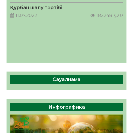
05.08.2026
47
0
Құрбан шалу тәртібі
11.07.2022
182248
0
Сауалнама
Инфографика