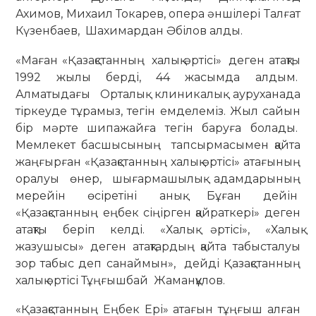
Ахимов, Михаил Токарев, опера әншілері Талғат
Күзенбаев, Шахимардан Әбілов алды.
«Маған «Қазақстанның халық әртісі» деген атақты
1992 жылы берді, 44 жасымда алдым.
Алматыдағы Орталық клиникалық ауруханада
тіркеуде тұрамыз, тегін емделеміз. Жыл сайын
бір мәрте шипажайға тегін баруға болады.
Мемлекет басшысының тапсырмасымен қайта
жаңғырған «Қазақстанның халық әртісі» атағының
оралуы өнер, шығармашылық адамдарының
мерейін өсіретіні анық. Бұған дейін
«Қазақстанның еңбек сіңірген қайраткері» деген
атақты беріп келді. «Халық әртісі», «Халық
жазушысы» деген атақтардың қайта табысталуы
зор табыс деп санаймын», дейді Қазақстанның
халық әртісі Тұңғышбай Жаманқұлов.
«Қазақстанның Еңбек Ері» атағын тұңғыш алған