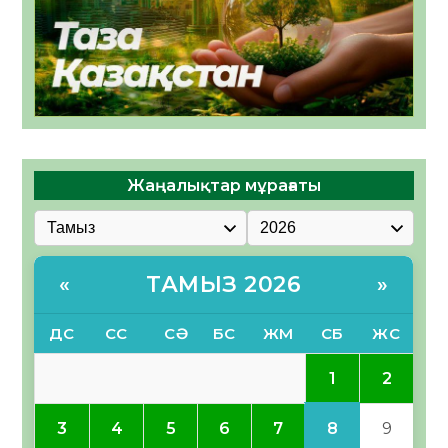
Жаңалықтар мұрағаты
ТАМЫЗ 2026
«
»
ДС
СС
СӘ
БС
ЖМ
СБ
ЖС
1
2
8
3
4
5
6
7
9