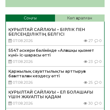
Соңғы
Көп қаралған
ҚҰРЫЛТАЙ САЙЛАУЫ – БІРЛІК ПЕН
БЕЛСЕНДІЛІКТІҢ БЕЛГІСІ
07.08.2026
27
0
5547 әскери бөлімінде «Алғашқы қызмет
күні» іс-шарасы өтті
07.08.2026
23
0
Қаржылық сауаттылықты арттыруға
бағытталған кездесу өтті
07.08.2026
25
0
ҚҰРЫЛТАЙ САЙЛАУЫ – ЕЛ БОЛАШАҒЫ
ҮШІН ЖАУАПТЫ ҚАДАМ
07.08.2026
30
0