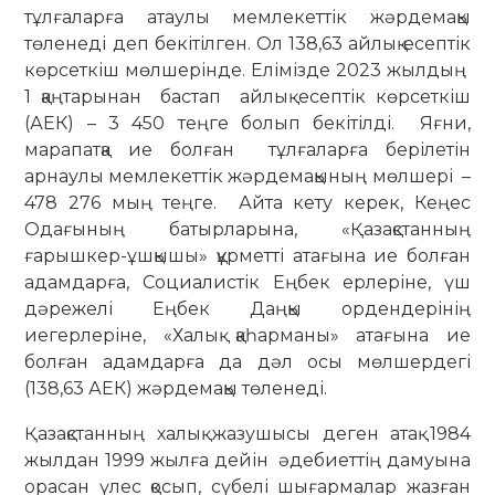
тұлғаларға атаулы мемлекеттік жәрдемақы
төленеді деп бекітілген. Ол 138,63 айлық есептік
көрсеткіш мөлшерінде. Елімізде 2023 жылдың
1 қаңтарынан бастап айлық есептік көрсеткіш
(АЕК) – 3 450 теңге болып бекітілді. Яғни,
марапатқа ие болған тұлғаларға берілетін
арнаулы мемлекеттік жәрдемақының мөлшері –
478 276 мың теңге. Айта кету керек, Кеңес
Одағының батырларына, «Қазақстанның
ғарышкер-ұшқышы» құрметті атағына ие болған
адамдарға, Социалистік Еңбек ерлеріне, үш
дәрежелі Еңбек Даңқы ордендерінің
иегерлеріне, «Халық қаһарманы» атағына ие
болған адамдарға да дәл осы мөлшердегі
(138,63 АЕК) жәрдемақы төленеді.
Қазақстанның халық жазушысы деген атақ 1984
жылдан 1999 жылға дейін әдебиеттің дамуына
орасан үлес қосып, сүбелі шығармалар жазған