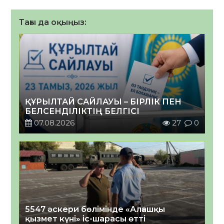
Тағы да оқыңыз:
ҚҰРЫЛТАЙ САЙЛАУЫ – БІРЛІК ПЕН
БЕЛСЕНДІЛІКТІҢ БЕЛГІСІ
07.08.2026
27
0
5547 әскери бөлімінде «Алғашқы
қызмет күні» іс-шарасы өтті