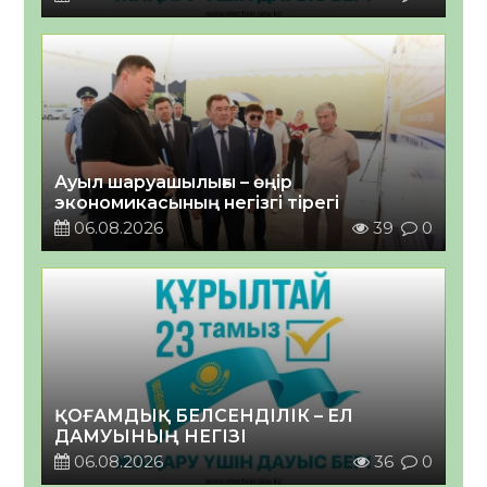
Ауыл шаруашылығы – өңір
экономикасының негізгі тірегі
06.08.2026
39
0
ҚОҒАМДЫҚ БЕЛСЕНДІЛІК – ЕЛ
ДАМУЫНЫҢ НЕГІЗІ
06.08.2026
36
0