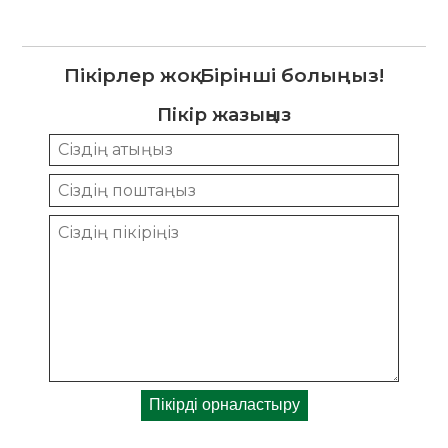
Пікірлер жоқ. Бірінші болыңыз!
Пікір жазыңыз