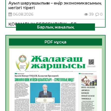
Ауыл шаруашылығы – өңір экономикасының
негізгі тірегі
06.08.2026
39
0
ҚОҒАМДЫҚ БЕЛСЕНДІЛІК – ЕЛ
Барлық жаңалық
ДАМУЫНЫҢ НЕГІЗІ
06.08.2026
36
0
PDF нұсқа
ҚҰРЫЛТАЙ САЙЛАУЫ – БОЛАШАҚҚА
БАСТАР ЖАУАПТЫ ТАҢДАУ
06.08.2026
38
0
Инфекциялық ауруларға қарсы иммундау
жұмыстарының тиімділігі
06.08.2026
40
0
Көкжөтел ауруы туралы
06.08.2026
36
0
АПВ вакцинасы туралы мәлімет
06.08.2026
36
0