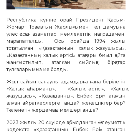
Республика күніне орай Президент Қасым-
Жомарт Тоқаевтың Жарлығымен ел дамуына
үлес қосқан азаматтар мемлекеттік наградамен
марапатталды. Осы орайда 1994 жылы
тоқтатылған «Қазақстанның халық жазушысы»,
«Қазақстанның халық әртісі» атақтары биыл қайта
жаңғыртылып, аталған сыйлыққа бірқатар
тұлғаларымыз ие болды.
Жыл сайын санаулы адамдарға ғана берілетін
«Халық қаһарманы», «Халық әртісі», «Халық
жазушысы», «Қазақстанның Еңбек Ері» атағын
алған қайраткерлерге қандай жеңілдіктер бар?
Төленетін жәрдемақы мөлшері қанша?
2023 жылғы 20 сәуірде қабылданған Әлеуметтік
кодексте «Қазақстанның Еңбек Ері» атанған