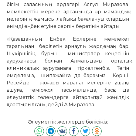
білім саласының ардагері Аягүл Миразова
мемлекеттік мереке қарсаңында әр мамандық
иелерінің жұмысы лайықты бағалануы олардың
өнімді еңбек етуіне серпін беретінін айтады.
«Қазақстанның Еңбек Ерлеріне мемлекет
тарапынан берілетін арнаулы жәрдемақы бар.
Шүкіршілік, бұрын министрлер кеңесінің
ауруханасы болған Алматыдағы орталық
клиникалық ауруханаға тіркелгенбіз. Тегін
емделеміз, шипажайға да барамыз. Көрші
Ресейде жоғары марапат иелеріне ұшақта
ұшуға, теміржол тасымалында, басқа да
әлеуметтік төлемдерге айтарлықтай жеңілдік
қарастырылған», дейді А.Миразова.
Әлеуметтік желілерде бөлісіңіз: