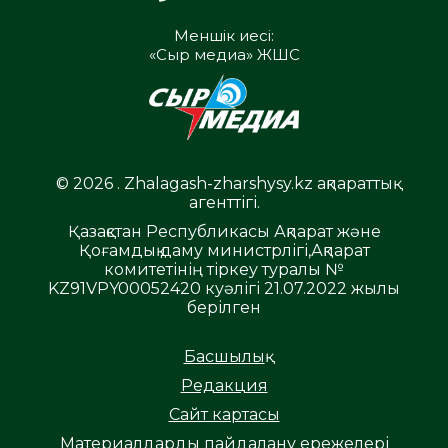
Меншік иесі:
«Сыр медиа» ЖШС
© 2026 . Zhalagash-zharshysy.kz ақпараттық
агенттігі.
Қазақстан Республикасы Ақпарат және
Қоғамдық даму министрлігі,Ақпарат
комитетінің тіркеу туралы №
KZ91VPY00052420 куәлігі 21.07.2022 жылы
берілген
Басшылық
Редакция
Сайт картасы
Материалдарды пайдалану ережелері