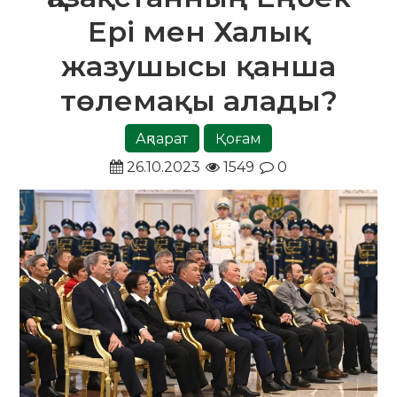
Ері мен Халық
жазушысы қанша
төлемақы алады?
Ақпарат
Қоғам
26.10.2023
1549
0