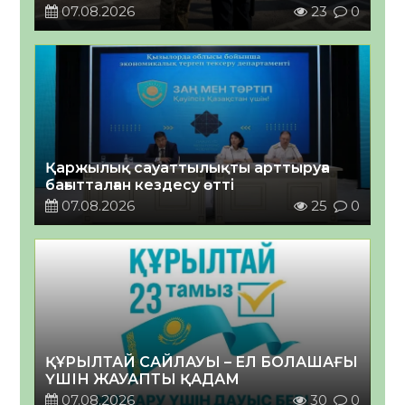
07.08.2026
23
0
Қаржылық сауаттылықты арттыруға
бағытталған кездесу өтті
07.08.2026
25
0
ҚҰРЫЛТАЙ САЙЛАУЫ – ЕЛ БОЛАШАҒЫ
ҮШІН ЖАУАПТЫ ҚАДАМ
07.08.2026
30
0