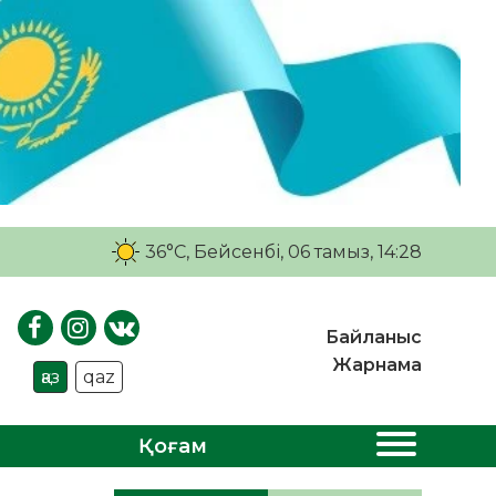
36°C
, Бейсенбі, 06 тамыз, 14:28
Байланыс
Жарнама
қаз
qaz
Қоғам