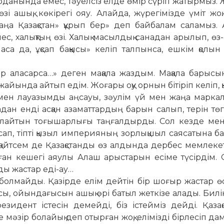
ің боданында емес, тәуелсіз елде өмір сүріп жатырмыз
ашық, көкірегі ояу. Алайда, жүрегімізде үміт жоқ.
«жаңа Қазақстан» құрып бер» деп байбалам саламыз
с, халықтың өзі. Халық масылдық санадан арылып, өз-
маса да, ұқсап баққысы» келіп тал­пынса, ешкім қолын
р аласарса…» деген ма­қала жаздым. Мақала барысы
йында айтып едім. Жо­ғары оқу орнын бітіріп келіп, қ
ен мен лауазымды аңсауы, зәулім үй мен жаңа марка
адан енді асқан азаматтардың барын салып, терін төг
ойлайтын тоғышарлығы таңғалдырды. Сол кезде мен 
сап, тіпті қызыл империяның зорлықшыл саясатына б
 қайтсем де Қазақстанды өз алдында дербес мемлеке
ған кешегі аяулы Алаш арыстарын есіме түсірдім.
ы жастар еді-ау…
болмайды. Қазірде елім дейтін бір шоғыр жастар ө
ы, ойындағысын ашық әрі батыл жеткізе алады. Билі
зидент істесін демейді, біз істейміз дейді. Қаза
е мәзір болайық деп отырған жоқ, елімізді бірлесіп д