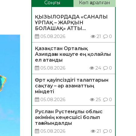
Соңғы
Көп қаралған
ҚЫЗЫЛОРДАДА «САНАЛЫ
ҰРПАҚ – ЖАРҚЫН
БОЛАШАҚ» АТТЫ
КЕҢЕЙТІЛГЕН МӘЖІЛІС
05.08.2026
21
0
ӨТТІ
Қазақстан Орталық
Азиядағы көшуге ең қолайлы
ел атанды
05.08.2026
24
0
Өрт қауіпсіздігі талаптарын
сақтау – әр азаматтың
міндеті
05.08.2026
25
0
Руслан Рүстемұлы облыс
әкімінің кеңесшісі болып
тағайындалды
05.08.2026
21
0