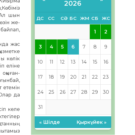
. Жиырма
2026
 Көбіміз
. Ал шын
ДС
СС
СӘ
БС
ЖМ
СБ
ЖС
өзін же­
 байлап,
1
2
нда жас
6
3
4
5
7
8
9
ыз­метке
лы көлік
10
11
12
13
14
15
16
іп еліне
оқыған-
17
18
19
20
21
22
23
ағынбай,
т етемін
24
25
26
27
28
29
30
 Олар да
31
сіп келе
ктегілер
« Шілде
Қыркүйек »
қстанның
амытамыз