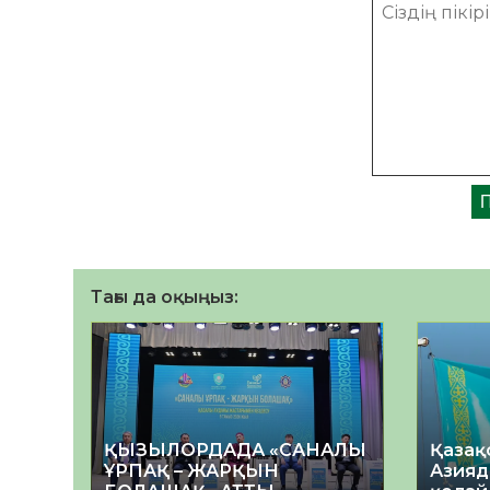
Тағы да оқыңыз:
ҚЫЗЫЛОРДАДА «САНАЛЫ
Қазақ
ҰРПАҚ – ЖАРҚЫН
Азияд