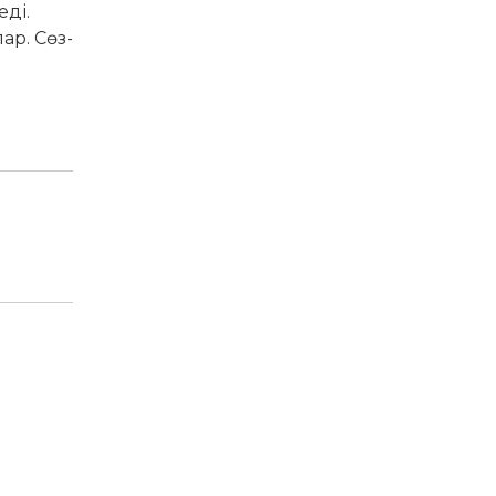
еді.
ар. Сөз­