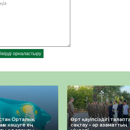
стан Орталық
Өрт қауіпсіздігі талап
ағы көшуге ең
сақтау – әр азаматтың