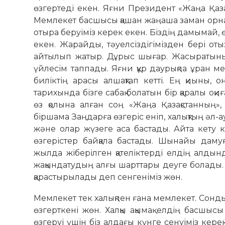
өзгертеді екен. Яғни Президент «Жаңа Қазақс
Мемлекет басшысы қашан жаңаша заман орнатып
отыра беруіміз керек екен. Біздің дамымай
екен. Жарайды, тәуелсіздігімізден бері оты
айтылып жатыр. Дұрыс шығар. Жасыратыны ж
үйлесім таппады. Яғни құр даурықпа ұран м
биліктің арасы алшақтап кетті. Ең қиыны, 
тарихында бізге сабақ болатын бір қаралы оқи
өз қолына алған соң «Жаңа Қазақстанның»,
біршама Заң­дарға өзгеріс еніп, халықтың әл-а
және олар жүзеге аса бастады. Айта кету 
өзгерістер бай­қала бастады. Шынайы дам
жылда жіберілген қате­ліктерді елдің алды
жақындатудың алғы шарттары деуге болады. Я
қарастырылады деп сенгеніміз жөн.
Мемлекет тек халықпен ғана мемлекет. Сонды
өзгерткені жөн. Халқы ақымақ елдің басшыс
өзгеруі үшін біз алдағы күнге сенуіміз кере