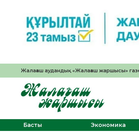
Жалағаш аудандық «Жалағаш жаршысы» газе
Басты
Экономика