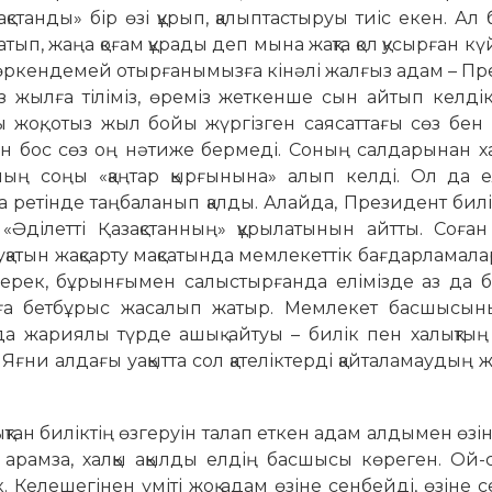
танды» бір өзі құрып, қалыптастыруы тиіс екен. Ал бі
, жаңа қоғам құрады деп мына жақта қол қусырған күй
, өркендемей отырғанымызға кінәлі жалғыз адам – П
з жылға тіліміз, өреміз жеткенше сын айтып келдік
оқ, отыз жыл бойы жүргізген саясаттағы сөз бен 
ен бос сөз оң нәтиже бермеді. Соның салдарынан х
оның соңы «қаңтар қырғынына» алып келді. Ол да е
ға ретінде таңбаланып қалды. Алайда, Президент билік
 «Әділетті Қазақстанның» құрылатынын айтты. Соға
уқатын жақсарту мақсатында мем­ле­кеттік бағдарламалар
керек, бұрынғымен салыстырғанда елі­мізде аз да 
уға бет­бұрыс жасалып жатыр. Мемлекет бас­шысын
нда жариялы түрде ашық айтуы – билік пен халықты
ғни алдағы уақытта сол қателіктерді қайталамаудың
қтан биліктің өзгеруін талап еткен адам алдымен өзі
ы арамза, халқы ақылды елдің басшысы көреген. Ой
к. Келешегінен үміті жоқ адам өзіне сенбейді, өзіне 