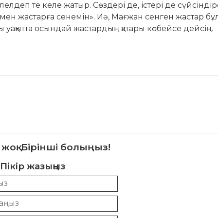
лдеп те келе жатыр. Сөздері де, істері де сүйсіндір
 мен жастарға сенемін». Иә, Мағжан сенген жастар бұл
ы уақытта осындай жастардың қатары көбейсе дейсің.
 жоқ. Бірінші болыңыз!
Пікір жазыңыз