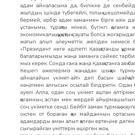
адам айналасына да, билікке де сенбейді
жылдың ішінде түбегейлі, толық шешілмейді.
бермей, әрбір адам заманмен бірге өзін да
ұстанымы, тұрақты мінезі, бүгінгі қоғамғ
экономикалық, құқықтық сауаты болса жоғары
жатып алып әлеуметтік желіден немесе ба
«Президент неге әділетті Қазақстанды құрм
балаларымызды жаңа за­манға сәйкес тәрбие
мыз керек. Сонда ғана жаңа Қазақстанға аяқ бас
Кешегі әжелеріміз жаңадан шыққан тұрм
айналайын үкімет-ай!» деп басын шайқа
көңілмен алғысын осылай білдіретін. Одан б
әуелі Алла, одан соң үкімет аштан өлтірме
қоғамның аспан мен жердей айыр­ма­шылығы
соң үкіметке сенді. Бейбіт заман тұрмақ, жа
оқ пен от бораған қан майданның ортасын
адамдарды аман алып қалған ертеңіне деген 
сығырайған үміттерін өшірген жоқ…