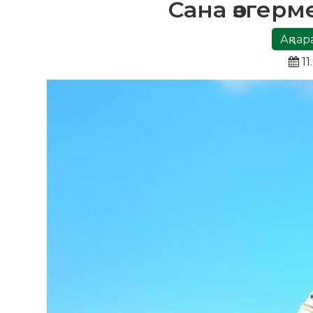
Сана өзгерм
Ақпар
11