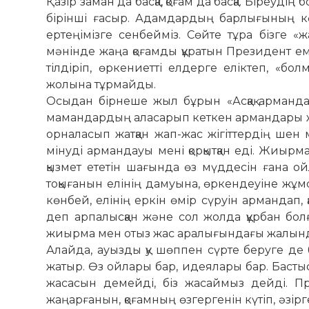
Қазір заман да басқа, қоғам да басқа. Біреуд
бірінші ғасыр. Адамдардың барлығының көзі 
ертеңімізге сенбейміз. Сөйте тұра бізге 
мәнінде жаңа қоғамды құратын Президент еме
тілдіріп, өркениетті елдерге еліктеп, «бол­
жолына тұрмайды.
Осыдан бірнеше жыл бұрын «Асқақ арманда
мамандардың аласарып кеткен ар­­ман­дары жа
ор­наласып жатқан жап-жас жігіт­тер­дің ш
мінуді армандауы мені қорқытқан еді. Жиырм
қызмет ететін шағында өз мүддесін ғана 
тоқығанын елінің дамуына, өркендеуіне жұм
көнбей, елінің еркін өмір сүруін армандап,
деп арпалысқан және сол жолда құрбан бол
жиырма мен отыз жас аралығындағы жалынд
Алайда, ауызды қу шөппен сүрте беруге де 
жатыр. Өз ойлары бар, идеялары бар. Бастыс
жасасын демейді, біз жасаймыз дейді. Пре
жаңарғанын, қоғамның өзгергенін күтіп, әзірг