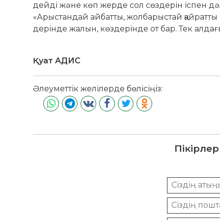
дейді және көп жерде сол сөздерін іспен дәле
«Арыстандай айбатты, жолба­рыс­тай қайратты
дерінде жалын, көздерінде от бар. Тек алдағ
Қуат АДИС
Әлеуметтік желілерде бөлісіңіз:
Пікірлер