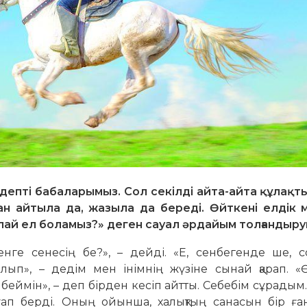
 депті бабаларымыз. Сол секілді айта-айта құлақт
тан айтыла да, жазыла да береді. Өйткені елдік 
ай ел боламыз?» деген сауал әрдайым толғандыруы
генге сенесің бе?», – дейді. «Е, сенбегенде ше, 
п», – дедім мен інімнің жүзіне сынай қарап. «Ө
нбеймін», – деп бірден кесіп айтты. Себебім сұрадым
ауап берді. Оның ойынша, халықтың санасын бір ғ