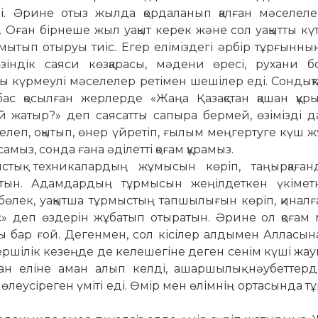
. Әрине отыз жылда қордаланып қал­ған мәселеле
 Оған бірнеше жыл уақыт керек және сол уақытты кү
мытып отыруы тиіс. Егер еліміздегі әрбір тұрғынн
а өзіндік саяси көзқарасы, мәдени өресі, рухани 
дағы күрмеулі мәселелер ретімен шешілер еді. Сондық
с қосылған жерлерде «Жаңа Қазақстан қашан құры
ай жатыр?» деп саясатты сапыра бермей, өзімізді 
леп, оқытып, өнер үйретіп, ғылым меңгертуге күш ж
амыз, сонда ғана әділетті қоғам құрамыз.
ыстық техникалардың жұмысын көріп, таңырқаған
йтын. Адамдардың тұрмысын жеңілдеткен үкіме
өлек, уақытша тұр­мыстың тапшылығын көріп, қинал­ғ
с» деп өздерін жұба­тып отыратын. Әрине ол қоғам
 бар ғой. Дегенмен, сол кісілер алдымен Алласын
угершілік кезеңде де келешегіне деген сенім күші жа
ан еліне аман алып келді, ашаршылық нәубеттерд
өлеусіреген үміті еді. Өмір мен өлімнің ортасында т