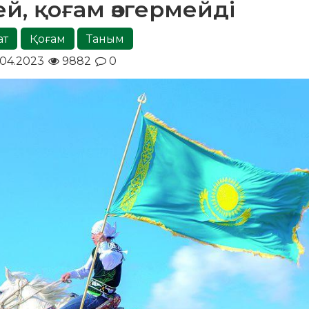
ей, қоғам өзгермейді
ат
Қоғам
Таным
.04.2023
9882
0