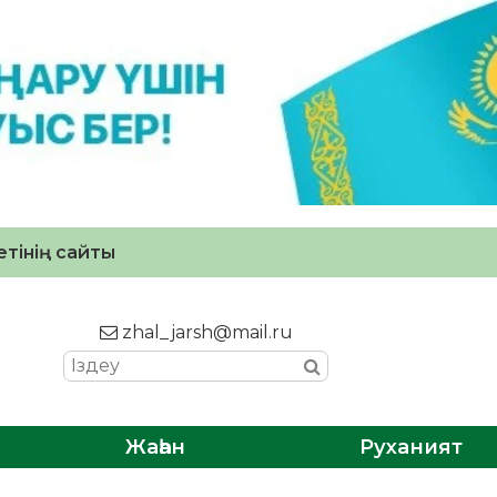
тінің сайты
zhal_jarsh@mail.ru
Жаһан
Руханият