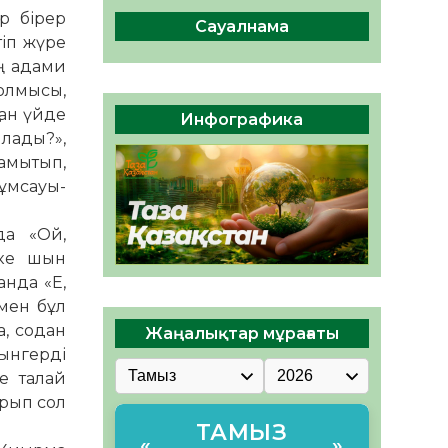
04.08.2026
50
0
р бірер
Сауалнама
тіп жүре
Құрылтай: Қызылордада
1344 комиссия мүшесінің
ың адами
білімі жетілдіріледі
болмысы,
04.08.2026
41
0
тан үйде
Инфографика
лады?»,
ҚҰРЫЛТАЙ САЙЛАУЫ – ЕЛ
дамытып,
БІРЛІГІ МЕН АЗАМАТТЫҚ
ұм­сауы­
ЖАУАПКЕРШІЛІКТІҢ
КӨРІНІСІ
04.08.2026
53
0
да «Ой,
тке шын
анда «Е,
 мен бұл
а, содан
Жаңалықтар мұрағаты
уынгерді
е талай
ұрып сол
ТАМЫЗ
«
»