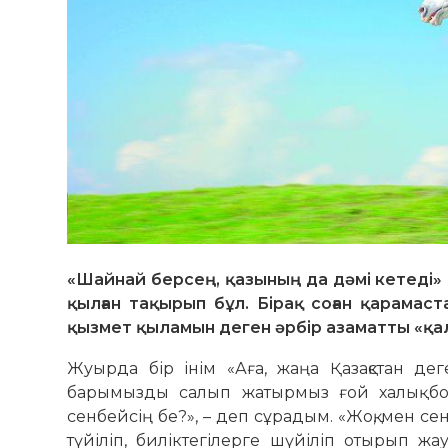
«Шайнай берсең, қазының да дәмі кетеді»
қылған тақырып бұл. Бірақ соған қарамас
қызмет қыламын деген әрбір азаматты «қал
Жуырда бір інім «Аға, жаңа Қазақ­стан де
барымызды салып жатырмыз ғой халық болы
сенбейсің бе?», – деп сұрадым. «Жоқ, мен се
түйіліп, биліктегілерге шүйіліп отырып ж