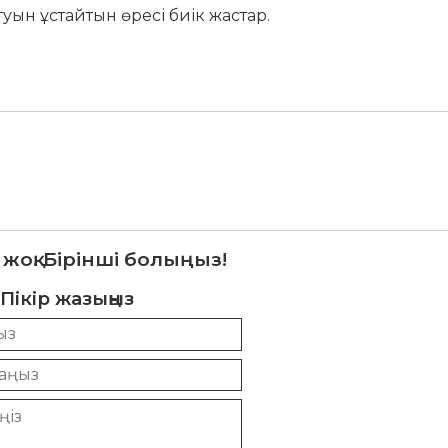
туын ұстайтын өресі биік жастар.
 жоқ. Бірінші болыңыз!
Пікір жазыңыз