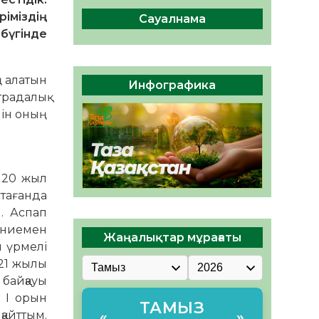
сақтау – әр азаматтың
ріміздің
міндеті
Сауалнама
бүгінде
05.08.2026
38
0
Руслан Рүстемұлы облыс
әкімінің кеңесшісі болып
ң алатын
Инфографика
тағайындалды
традалық
05.08.2026
36
0
шін оның
 20 жыл
тағанда
. Аспап
үниемен
Жаңалықтар мұрағаты
ы үрмелі
021 жылы
 байқауы
а І орын
ТАМЫЗ
қайттым.
«
»