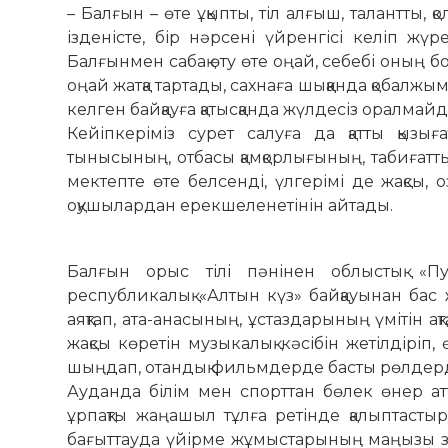
– Балғын – өте ұқыпты, тіл алғыш, талантты, қ
ізденісте, бір нәрсені үйренгісі келіп ж
Балғынмен сабақ өту өте оңай, себебі оның 
оңай жатқа тартады, сахнаға шыққанда қобалжы
кел­ген байқауға қатыс­қанда жүлдесіз орал­майд
Кейіпкеріміз сурет салуға да қатты қызы
тынысының, от­басы қамқорлығының, та­биғатты
мектепте өте белсенді, үл­герімі де жақсы, о
оқушылардан ерекшеленетінін айтады.
Балғын орыс тілі пәнінен облыстық «П
республикалық «Алтын күз» байқауынан бас ж
аяқтап, ата-анасының, ұстаздарының үмі­тін ақт
жақсы көретін музыкалық кәсі­бін жетілдіріп,
шыңдап, отандық фильм­­дерде басты рөлдер
Ауданда білім мен спорттан бөлек өнер 
ұрпақты жаңашыл тұлға ретінде қалыптастыр
бағыттауда үйірме жұ­мыс­­тарының маңызы з