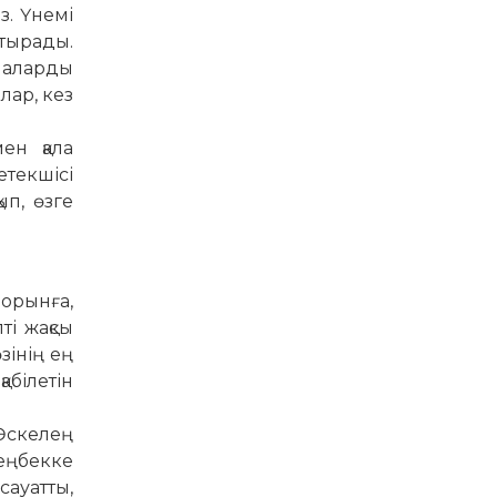
з. Үнемі
отырады.
рмаларды
лар, кез
ен қала
етекшісі
ып, өзге
орынға,
ті жақсы
өзінің ең
абілетін
Өскелең
ең­бекке
сауатты,