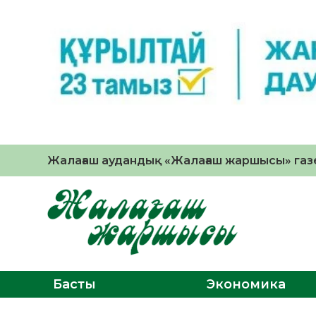
Жалағаш аудандық «Жалағаш жаршысы» газе
Басты
Экономика