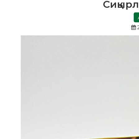
Сиқырл
2