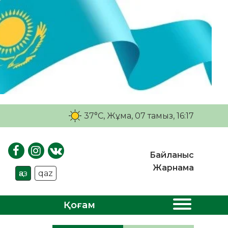
37°C
, Жұма, 07 тамыз, 16:17
Байланыс
Жарнама
қаз
qaz
Қоғам