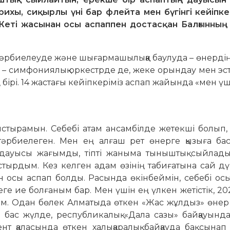
рихы, сиқырлы үні бар флейта мен бүгінгі кейіпке
. Жеті жасынан осы аспаппен достасқан Балғынның 
 тәрбиелеуде және шығар­ма­шы­лыққа баулуда – өнерді
 – симфониялық оркестрде де, жеке орын­дау мен эс
 бірі. 14 жастағы кейіпкеріміз аспап жайында «мен ү
тырамын. Себебі атам ансамбілде жетекші болып,
тәрбиелеген. Мен ең алғаш рет өнерге қызыға бас
дауысы жағымды, тіпті жаныма тыныштық сыйлады
тырдым. Кез келген адам өзінің табиғатына сай д
 осы аспап болды. Расында өкін­беймін, себебі ос
еге ие болғаным бар. Мен үшін ең үлкен жетістік, 2
енуім. Одан бөлек Алматыда өткен «Жас жұлдыз» өнер
 бас жүлде, республикалық «Дала сазы» бай­қауынд
 қаласында өткен халықаралық байқауда бақ сынап 