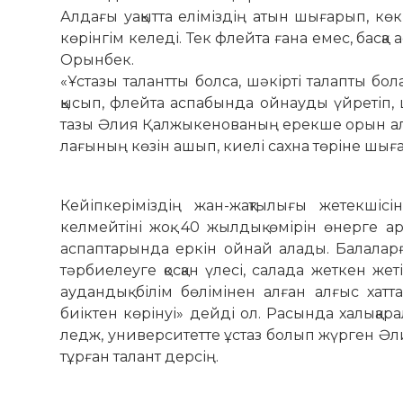
Алдағы уақытта еліміздің атын шыға­рып, 
көрінгім келеді. Тек флейта ғана емес, басқ
Орынбек.
«Ұстазы талантты болса, шәкірті та­лапты б
қысып, флейта аспабында ойнауды үйретіп, ш
тазы Әлия Қалжыкенованың ерекше орын алат
лағының көзін ашып, киелі сахна төріне шығар
Кейіпкеріміздің жан-жақтылығы жетек­ші
келмейтіні жоқ. 40 жылдық өмірін өнерге ар
аспаптарында еркін ойнай алады. Ба­лалар
тәрбиелеуге қосқан үлесі, салада жеткен жет
аудандық білім бөлімінен алған алғыс хатта
биіктен көрінуі» дейді ол. Расында халықара
ледж, университетте ұстаз болып жүр­ген Әли
тұрған талант дер­сің.