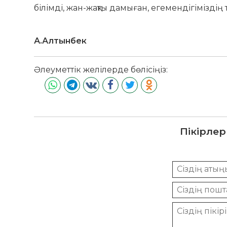
білімді, жан-жақты дамыған, егемендігіміздің 
А.Алтынбек
Әлеуметтік желілерде бөлісіңіз:
Пікірлер