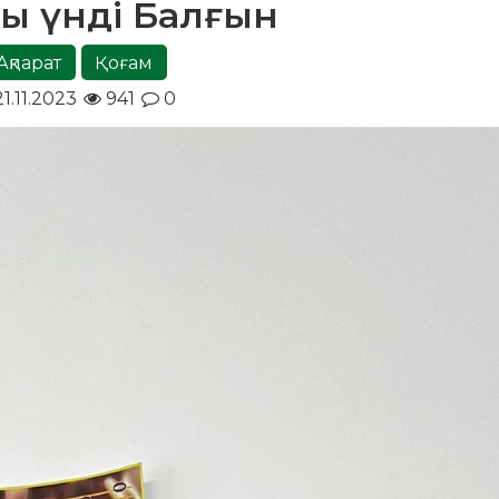
ы үнді Балғын
Ақпарат
Қоғам
1.11.2023
941
0