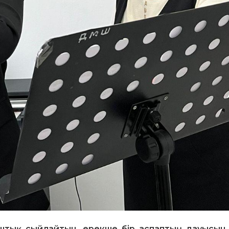
штық сыйлайтын, ерекше бір аспаптың дауысын е