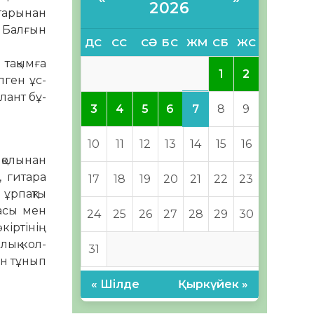
2026
атарынан
і Балғын
ДС
СС
СӘ
БС
ЖМ
СБ
ЖС
 тақымға
1
2
лген ұс­
лант бұ­
7
3
4
5
6
8
9
10
11
12
13
14
15
16
қолынан
 ги­тара
17
18
19
20
21
22
23
 ұрпақты
масы мен
24
25
26
27
28
29
30
кіртінің
қ кол­­­
31
ен тұнып
« Шілде
Қыркүйек »