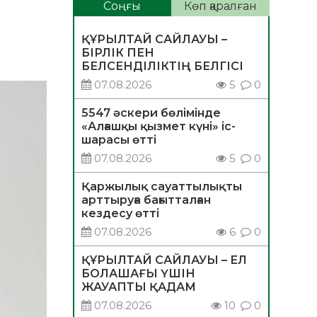
Соңғы
Көп қаралған
ҚҰРЫЛТАЙ САЙЛАУЫ –
БІРЛІК ПЕН
БЕЛСЕНДІЛІКТІҢ БЕЛГІСІ
07.08.2026
5
0
5547 әскери бөлімінде
«Алғашқы қызмет күні» іс-
шарасы өтті
07.08.2026
5
0
Қаржылық сауаттылықты
арттыруға бағытталған
кездесу өтті
07.08.2026
6
0
ҚҰРЫЛТАЙ САЙЛАУЫ – ЕЛ
БОЛАШАҒЫ ҮШІН
ЖАУАПТЫ ҚАДАМ
07.08.2026
10
0