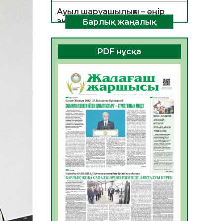
Ауыл шаруашылығы – өңір
экономикасының негізгі
Барлық жаңалық
тірегі
06.08.2026
25
0
PDF нұсқа
ҚОҒАМДЫҚ БЕЛСЕНДІЛІК –
ЕЛ ДАМУЫНЫҢ НЕГІЗІ
06.08.2026
23
0
ҚҰРЫЛТАЙ САЙЛАУЫ –
БОЛАШАҚҚА БАСТАР
ЖАУАПТЫ ТАҢДАУ
06.08.2026
26
0
Инфекциялық ауруларға
қарсы иммундау
жұмыстарының тиімділігі
06.08.2026
27
0
Көкжөтел ауруы туралы
06.08.2026
24
0