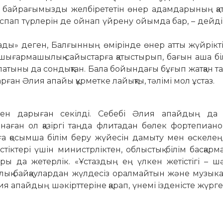
көк байрағымызды желбірететін өнер адамдарының қ
а аспап түр­лерін де ойнап үйрену ойымда бар, – дейд
олады» деген, Балғынның өмірінде өнер атты жүйрікті
ы­ғар­ма­шылық сайыстарға қа­тыстырып, бағын аша бі
ыны да сондықтан. Бала бойындағы бұғып жатқан та
ған Әлия апайы құрметке лайықты, тәлімі мол ұстаз.
сінен дарыған секілді. Себебі Әлия апайдың да 
наған ол қазіргі таңда флитадан бөлек фортепиано,
ға қосымша білім беру жүйесін дамыту мен өскелең
істіктері үшін министрліктен, облыстық білім бас­қар
ры да же­терлік. «Ұс­таздың ең үлкен жетістігі – шә
лық байқаулардан жүл­­десіз оралмайтын және музыкалы
я апайдың шәкірттеріне қарап, үне­мі ізденісте жүрг