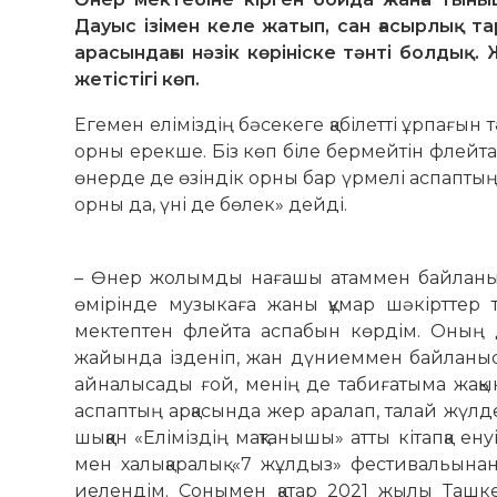
Дауыс ізімен келе жатып, сан ғасырлық та
арасындағы нәзік көрініске тәнті болдық
жетістігі көп.
Егемен еліміздің бәсекеге қабі­летті ұрпағын
орны ерекше. Біз көп біле бермейтін флейта
өнерде де өзін­дік орны бар үрмелі аспаптың
орны да, үні де бөлек» дейді.
– Өнер жолымды нағашы атаммен бай­ланыс
өмірінде музыкаға жаны құмар шәкірттер 
мектептен флейта аспабын көрдім. Оның 
жайында ізденіп, жан дүниеммен байланыс
айналысады ғой, менің де табиғатыма жақын
аспаптың арқа­сында жер аралап, талай жүлд
шыққан «Еліміздің мақтанышы» атты кітапқа 
мен халықаралық «7 жұлдыз» фестивальынан
иелендім. Сонымен қатар 2021 жылы Ташкент