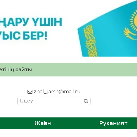
тінің сайты
zhal_jarsh@mail.ru
Жаһан
Руханият