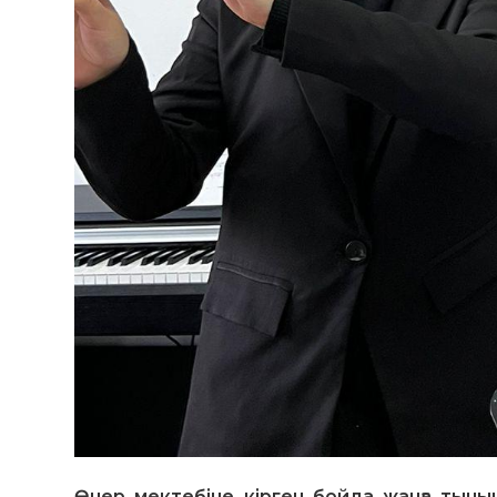
Өнер мектебіне кірген бойда жанға тыны