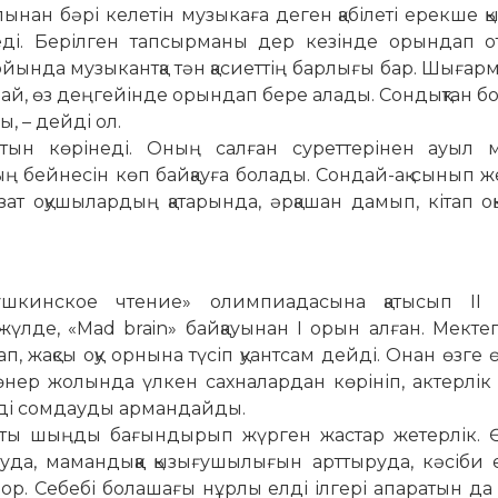
олынан бәрі келетін музыкаға деген қабілеті ерекше қы
үреді. Берілген тапсырманы дер кезінде орындап 
бойында музыкантқа тән қасиеттің барлығы бар. Шыға
май, өз деңгейінде орындап бере алады. Сон­дықтан бо
ы, – дейді ол.
ғатын көрінеді. Оның салған сурет­терінен ауыл м
ң бей­не­­сін көп байқауға болады. Сондай-ақ сынып ж
зат оқу­шылардың қа­тарында, әрқашан дамып, кітап оқ
ушкинское чтение» олимпиадасына қатысып ІІ 
үлде, «Mad brain» байқауынан І орын алған. Мектеп
ап, жақсы оқу орнына түсіп қуант­сам дейді. Онан өзге 
 өнер жолында үлкен сахна­лардан көрініп, ак­терлік қ
ді сом­дауды армандайды.
атты шыңды бағындырып жүрген жастар жетерлік. 
уда, мамандыққа қы­зығушылығын арттыруда, кәсіби 
ор. Себебі бо­лашағы нұрлы елді ілгері апаратын да 