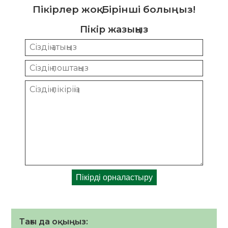
Пікірлер жоқ. Бірінші болыңыз!
Пікір жазыңыз
Тағы да оқыңыз: