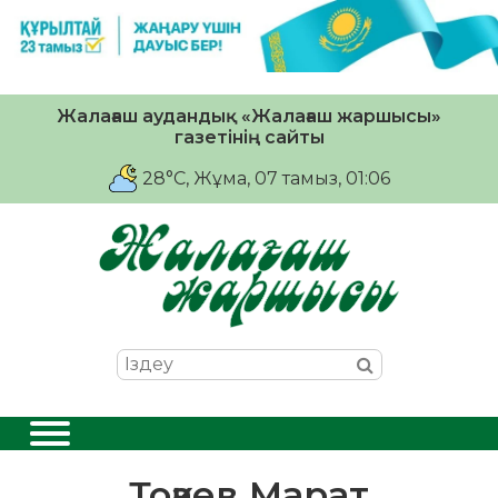
Жалағаш аудандық «Жалағаш жаршысы»
газетінің сайты
28°C
, Жұма, 07 тамыз, 01:06
Тоқаев Марат