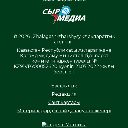
© 2026 . Zhalagash-zharshysy.kz ақпараттық
агенттігі.
Қазақстан Республикасы Ақпарат және
Қоғамдық даму министрлігі,Ақпарат
комитетінің тіркеу туралы №
KZ91VPY00052420 куәлігі 21.07.2022 жылы
берілген
Басшылық
Редакция
Сайт картасы
Материалдарды пайдалану ережелері