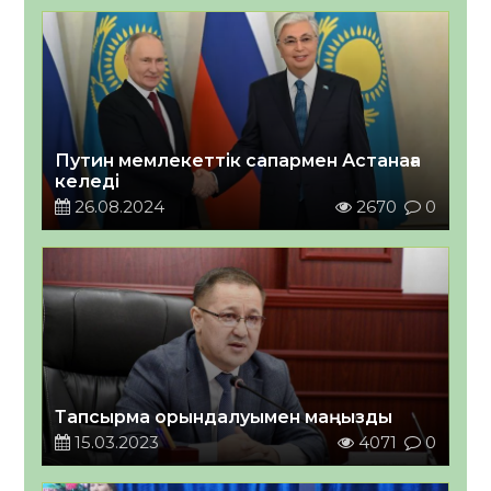
Путин мемлекеттік сапармен Астанаға
келеді
26.08.2024
2670
0
Тапсырма орындалуымен маңызды
15.03.2023
4071
0