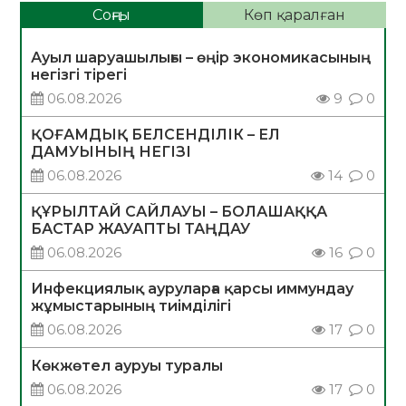
Соңғы
Көп қаралған
Ауыл шаруашылығы – өңір экономикасының
негізгі тірегі
06.08.2026
9
0
ҚОҒАМДЫҚ БЕЛСЕНДІЛІК – ЕЛ
ДАМУЫНЫҢ НЕГІЗІ
06.08.2026
14
0
ҚҰРЫЛТАЙ САЙЛАУЫ – БОЛАШАҚҚА
БАСТАР ЖАУАПТЫ ТАҢДАУ
06.08.2026
16
0
Инфекциялық ауруларға қарсы иммундау
жұмыстарының тиімділігі
06.08.2026
17
0
Көкжөтел ауруы туралы
06.08.2026
17
0