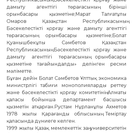
дамыту агенттігі төрағасының бірінші
орынбасары қызметіне;Марат Талғатұлы
Омаров Қазақстан Республикасының
Бәсекелестікті қорғау және дамыту агенттігі
төрағасының орынбасары қызметіне;Болат
Қуанышбекұлы Сәмбетов Қазақстан
Республикасының Бәсекелестікті қорғау және
дамыту агенттігі төрағасының орынбасары
қызметіне тағайындалды» делінген ресми
мәліметте.
Бұған дейін Болат Сәмбетов Ұлттық экономика
министрлігі табиғи монополияларды реттеу
және бәсекелестікті қорғау комитетінің Алматы
қаласы бойынша департамент басшысы
қызметін атқарған.Рустам Нұрланұлы Ахметов
1978 жылы Қарағанды облысының Теміртау
қаласында дүниеге келген.
1999 жылы Қазақ мемлекеттік заң университетін