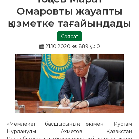
Омаровты жауапты
қызметке тағайындады
Саясат
21.10.2020
889
0
«Мемлекет басшысының өкімен: Рустам
Нұрланұлы Ахметов Қазақстан
Республикасының Бәсекелестікті қорғау және