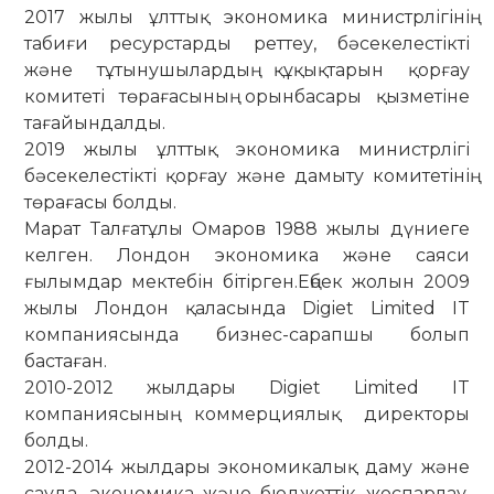
2017 жылы ұлттық экономика министрлігінің
табиғи ресурстарды реттеу, бәсекелестікті
және тұтынушылардың құқықтарын қорғау
комитеті төрағасының орынбасары қызметіне
тағайындалды.
2019 жылы ұлттық экономика министрлігі
бәсекелестікті қорғау және дамыту комитетінің
төрағасы болды.
Марат Талғатұлы Омаров 1988 жылы дүниеге
келген. Лондон экономика және саяси
ғылымдар мектебін бітірген.Еңбек жолын 2009
жылы Лондон қаласында Digiet Limited IT
компаниясында бизнес-сарапшы болып
бастаған.
2010-2012 жылдары Digiet Limited IT
компаниясының коммерциялық директоры
болды.
2012-2014 жылдары экономикалық даму және
сауда, экономика және бюджеттік жоспарлау,