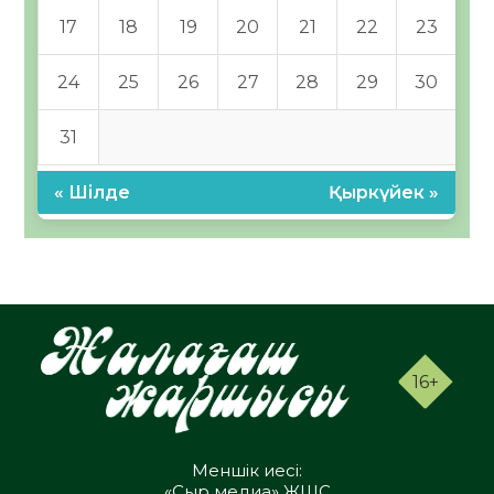
17
18
19
20
21
22
23
24
25
26
27
28
29
30
31
« Шілде
Қыркүйек »
16+
Меншік иесі:
«Сыр медиа» ЖШС