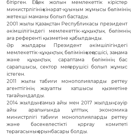
бітірген. Еңбек жолын мемлекеттік кірістер
министрлігінің кінәрат-қуыным жұмысы бөлімінің
жетекші маманы болып бастады.
2001 жылы Қазақстан Республикасы президент
әкімшілігіндегі мемлекеттік-құқықтық бөлімнің
аға референті қызметіне қабылданды.
Әр жылдары Президент әкімшілігіндегі
мемлекеттік-құқықтық бөлімінің кеңесшісі, заңнама
және құқықтық сараптама бөлімінің бас
сарапшысы, сектор меңгерушісі болып жұмыс
істеген.
2011 жылы табиғи монополияларды реттеу
агенттігінің жауапты хатшысы қызметіне
тағайындалды.
2014 жылдың тамыз айы мен 2017 жылдың сәуір
айы аралығында ұлттық экономика
министрлігі табиғи монополияларды реттеу
және бәсекелестікті қорғау комитеті
төрағасының орынбасары болды.