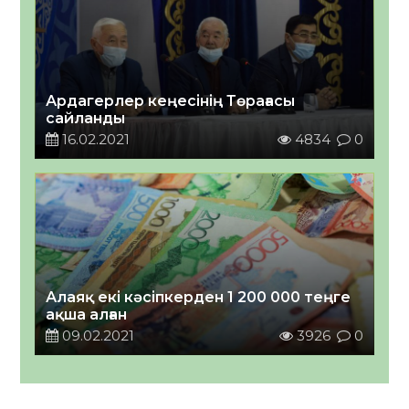
Ардагерлер кеңесінің Төрағасы
сайланды
16.02.2021
4834
0
Алаяқ екі кәсіпкерден 1 200 000 теңге
ақша алған
09.02.2021
3926
0