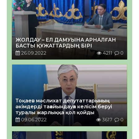
ЖОЛДАУ – ЕЛ ДАМУЫНА АРНАЛҒАН
БАСТЫ ҚҰЖАТТАРДЫҢ БІРІ
26.09.2022
4211
0
Тоқаев мәслихат депутаттарының
әкімдерді тағайындауға келісім беруі
туралы жарлыққа қол қойды
09.06.2022
3617
0