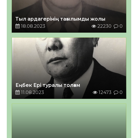
Тыл ардагерінің тағылымды жолы
18.08.2023
22230
0
Еңбек Ері туралы толғам
11.08.2023
12473
0