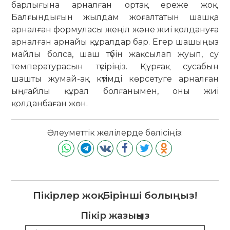
барлығына арналған ортақ ереже жоқ.
Балғындығын жылдам жоғалтатын шашқа
арналған формуласы жеңіл және жиі қолдануға
арналған арнайы құралдар бар. Егер шашыңыз
майлы болса, шаш түбін жақсылап жуып, су
температурасын түсіріңіз. Құрғақ сусабын
шашты жумай-ақ күтімді көрсетуге арналған
ыңғайлы құрал болғанымен, оны жиі
қолданбаған жөн.
Әлеуметтік желілерде бөлісіңіз:
Пікірлер жоқ. Бірінші болыңыз!
Пікір жазыңыз