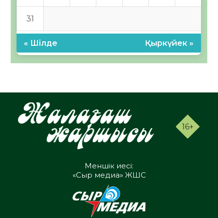
31
« Шілде
Қыркүйек »
16+
Меншік иесі:
«Сыр медиа» ЖШС