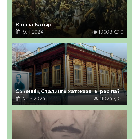
Қалша батыр
19.11.2024
10608
0
Сәкеннің Сталинге хат жазғаны рас па?
17.09.2024
11024
0