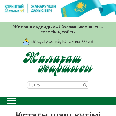
Жалағаш аудандық «Жалағаш жаршысы»
газетінің сайты
29°C
, Дүйсенбі, 10 тамыз, 07:58
Қыстағы шаш күтімі