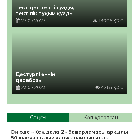
Тектіден текті туады,
тектілік тұқым қуады
23.07.2023
13006
0
Дәстүрлі әннің
дарабозы
23.07.2023
4265
0
Соңғы
Көп қаралған
Өңірде «Кең дала-2» бағдарламасы арқылы
80 шаруашылық қаржыландырылды