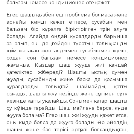
бальзам немесе кондиционер өте қажет.
Егер шашыңызбен еш проблема болмаса және
арнайы күтімді қажет етпесе, сусабын мен
бальзам бір құралға біріктірілген түрін алуға
болады. Алайда ондай құралдарды барынша
аз алып, екі деңгейден тұратын толыққанды
күтім жасаған жөн: алдымен сусабынмен жуып,
содан соң бальзам немесе кондиционер
жағыңыз. Қыздар шаш жууда жиі қандай
қателіктер жібереді? Шашты ыстық сумен
жуады, сусабынды және басқа да қосымша
құралдарды толықтай шаймайды, қатты
сығады, шашты жуу кезінде және сүлгімен сүрту
кезінде қатты уқалайды. Сонымен қатар, шашты
су күйінде тарайды. Шаш майлана берсе, күнде
жууға бола ма? Егер шаш жиі жууды қажет етсе,
оны күнде болса да жууға болады. Әр әйелдің
шашы және бас терісі әртүрлі болғандықтан,