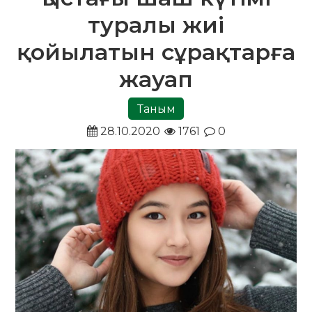
туралы жиі
қойылатын сұрақтарға
жауап
Таным
28.10.2020
1761
0