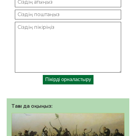
Тағы да оқыңыз: