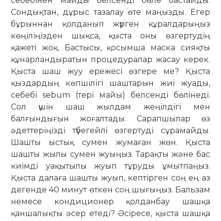
себебінен майды белсенді бөле бастайды.
Сондықтан, дұрыс тазалау өте маңызды. Егер
бұрыннан қолданып жүрген құралдарыңыз
көңіліңізден шықса, қыста оны өзгертудің
қажеті жоқ. Бастысы, қосымша маска сияқты
құнарландыратын процедуралар жасау керек.
Қыста шаш жуу ережесі өзгере ме? Қыста
қыздардың көпшілігі шаштарын жиі жуады,
себебі sebum (тері майы) белсенді бөлінеді.
Сол үшін шаш жылдам жеңілдігі мен
балғындығын жоғалтады. Сарапшылар өз
әдеттеріңізді түбегейлі өзгертуді сұрамайды.
Шашты ыстық сумен жумаған жөн. Қыста
шашты жылы сумен жуыңыз. Тарақты және бас
киімді уақытылы жуып тұруды ұмытпаңыз.
Қыста далаға шашты жуып, кептірген соң ең аз
дегенде 40 минут өткен соң шығыңыз. Бальзам
немесе кондиционер қолданбау шашқа
қаншалықты әсер етеді? Әсіресе, қыста шашқа