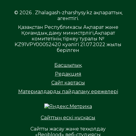
© 2026 . Zhalagash-zharshysy.kz ақпараттық
агенттігі.
Қазақстан Республикасы Ақпарат және
Қоғамдық даму министрлігі,Ақпарат
комитетінің тіркеу туралы №
KZ91VPY00052420 куәлігі 21.07.2022 жылы
берілген
Басшылық
Редакция
Сайт картасы
Материалдарды пайдалану ережелері
Сайттың ескі нұсқасы
Сайтты жасау және техқолдау
«Beoblood» веб-студиясы