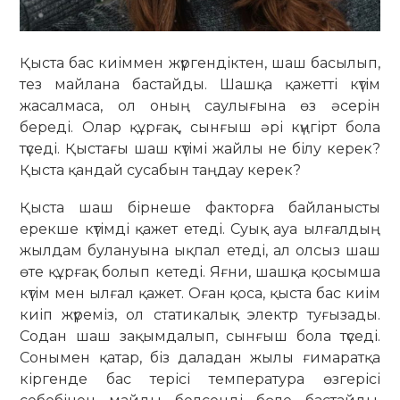
Қыста бас киіммен жүргендіктен, шаш басылып,
тез майлана бастайды. Шашқа қажетті күтім
жасалмаса, ол оның саулығына өз әсерін
береді. Олар құрғақ, сынғыш әрі күңгірт бола
түседі. Қыстағы шаш күтімі жайлы не білу керек?
Қыста қандай сусабын таңдау керек?
Қыста шаш бірнеше факторға байланысты
ерекше күтімді қажет етеді. Суық ауа ылғалдың
жылдам булануына ықпал етеді, ал олсыз шаш
өте құрғақ болып кетеді. Яғни, шашқа қосымша
күтім мен ылғал қажет. Оған қоса, қыста бас киім
киіп жүреміз, ол статикалық электр туғызады.
Содан шаш зақымдалып, сынғыш бола түседі.
Сонымен қатар, біз даладан жылы ғимаратқа
кіргенде бас терісі температура өзгерісі