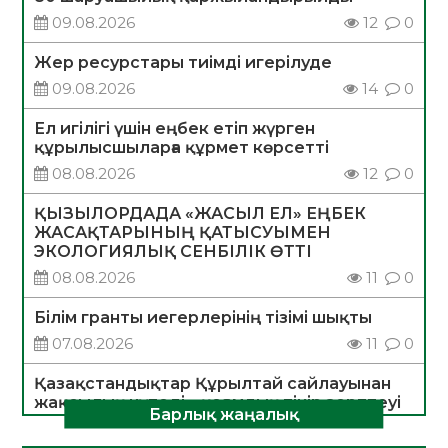
09.08.2026
12
0
Жер ресурстары тиімді игерілуде
09.08.2026
14
0
Ел игілігі үшін еңбек етіп жүрген
құрылысшыларға құрмет көрсетті
08.08.2026
12
0
ҚЫЗЫЛОРДАДА «ЖАСЫЛ ЕЛ» ЕҢБЕК
ЖАСАҚТАРЫНЫҢ ҚАТЫСУЫМЕН
ЭКОЛОГИЯЛЫҚ СЕНБІЛІК ӨТТІ
08.08.2026
11
0
Білім гранты иегерлерінің тізімі шықты
07.08.2026
11
0
Қазақстандықтар Құрылтай сайлауынан
жақсылық күтеді – қоғамдық пікір зерттеуі
Барлық жаңалық
07.08.2026
11
0