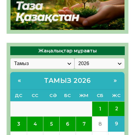
Жаңалықтар мұрағаты
ТАМЫЗ 2026
«
»
ДС
СС
СӘ
БС
ЖМ
СБ
ЖС
2
1
9
3
4
5
6
7
8