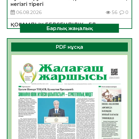
негізгі тірегі
06.08.2026
56
0
ҚОҒАМДЫҚ БЕЛСЕНДІЛІК – ЕЛ
Барлық жаңалық
ДАМУЫНЫҢ НЕГІЗІ
06.08.2026
54
0
PDF нұсқа
ҚҰРЫЛТАЙ САЙЛАУЫ – БОЛАШАҚҚА
БАСТАР ЖАУАПТЫ ТАҢДАУ
06.08.2026
56
0
Инфекциялық ауруларға қарсы иммундау
жұмыстарының тиімділігі
06.08.2026
58
0
Көкжөтел ауруы туралы
06.08.2026
56
0
АПВ вакцинасы туралы мәлімет
06.08.2026
57
0