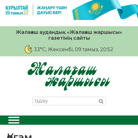
Жалағаш аудандық «Жалағаш жаршысы»
газетінің сайты
33°C
, Жексенбі, 09 тамыз, 20:52
Қоғам