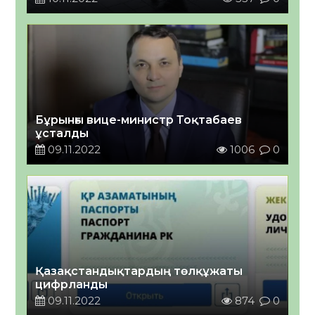
Бұрынғы вице-министр Тоқтабаев
ұсталды
09.11.2022
1006
0
Қазақстандықтардың төлқұжаты
цифрланды
09.11.2022
874
0