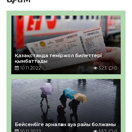
Қазақстанда теміржол билеттері
қымбаттады
10.11.2022
523
0
Бейсенбіге арналған ауа райы болжамы
10.11.2022
557
0