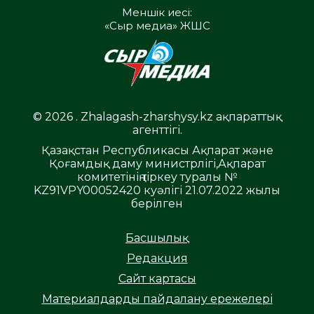
Меншік иесі:
«Сыр медиа» ЖШС
© 2026 . Zhalagash-zharshysy.kz ақпараттық
агенттігі.
Қазақстан Республикасы Ақпарат және
Қоғамдық даму министрлігі,Ақпарат
комитетінің тіркеу туралы №
KZ91VPY00052420 куәлігі 21.07.2022 жылы
берілген
Басшылық
Редакция
Сайт картасы
Материалдарды пайдалану ережелері