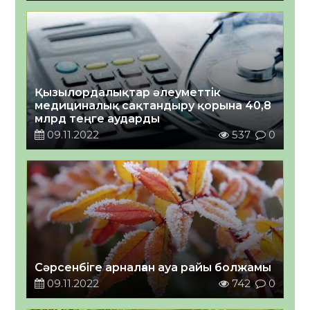
Қызылордалықтар әлеуметтік
медициналық сақтандыру қорына 40,8
млрд теңге аударды
09.11.2022
537
0
Сәрсенбіге арналған ауа райы болжамы
09.11.2022
742
0