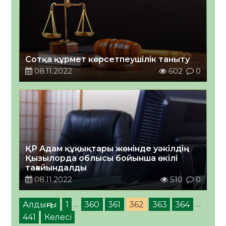
Сотқа құрмет көрсетпеушілік таныту
08.11.2022
602
0
ҚР Адам құқықтары жөнінде уәкілдің
Қызылорда облысы бойынша өкілі
тағайындалды
08.11.2022
510
0
Алдыңғы
1
…
360
361
362
363
364
…
441
Келесі