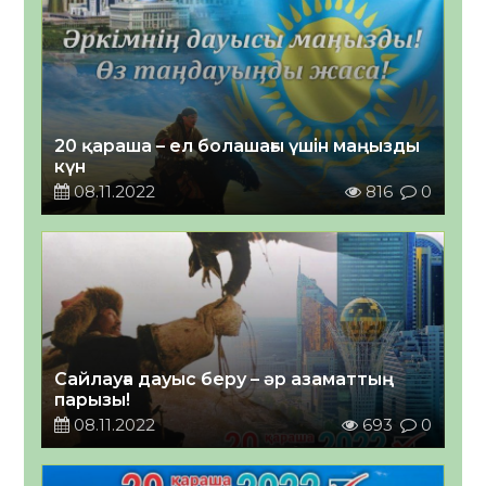
20 қараша – ел болашағы үшін маңызды
күн
08.11.2022
816
0
Сайлауға дауыс беру – әр азаматтың
парызы!
08.11.2022
693
0