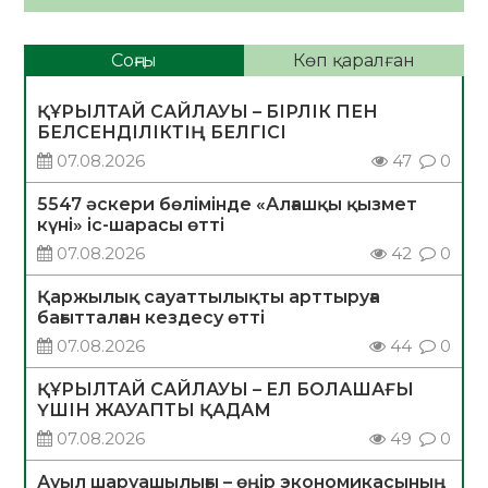
Соңғы
Көп қаралған
ҚҰРЫЛТАЙ САЙЛАУЫ – БІРЛІК ПЕН
БЕЛСЕНДІЛІКТІҢ БЕЛГІСІ
07.08.2026
47
0
5547 әскери бөлімінде «Алғашқы қызмет
күні» іс-шарасы өтті
07.08.2026
42
0
Қаржылық сауаттылықты арттыруға
бағытталған кездесу өтті
07.08.2026
44
0
ҚҰРЫЛТАЙ САЙЛАУЫ – ЕЛ БОЛАШАҒЫ
ҮШІН ЖАУАПТЫ ҚАДАМ
07.08.2026
49
0
Ауыл шаруашылығы – өңір экономикасының