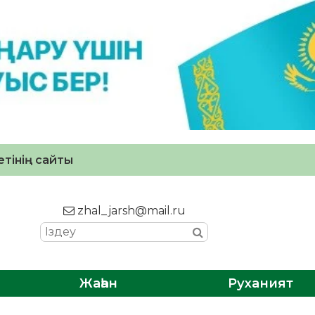
тінің сайты
zhal_jarsh@mail.ru
Жаһан
Руханият