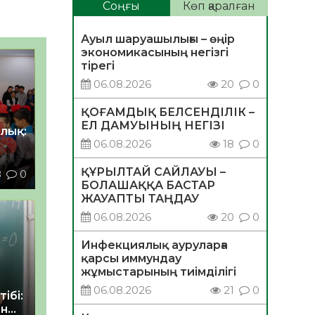
Соңғы
Көп қаралған
Ауыл шаруашылығы – өңір
экономикасының негізгі
тірегі
06.08.2026
20
0
ҚОҒАМДЫҚ БЕЛСЕНДІЛІК –
ЕЛ ДАМУЫНЫҢ НЕГІЗІ
лық:
06.08.2026
18
0
ҚҰРЫЛТАЙ САЙЛАУЫ –
8
0
БОЛАШАҚҚА БАСТАР
ЖАУАПТЫ ТАҢДАУ
06.08.2026
20
0
Инфекциялық ауруларға
қарсы иммундау
жұмыстарының тиімділігі
06.08.2026
21
0
ібі:
ан