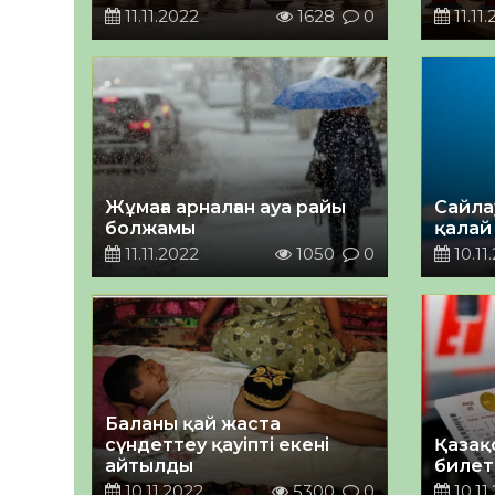
11.11.2022
1628
0
11.11
Жұмаға арналған ауа райы
Сайла
болжамы
қалай
11.11.2022
1050
0
10.11
Баланы қай жаста
сүндеттеу қауіпті екені
Қазақ
айтылды
билет
10.11.2022
5300
0
10.11