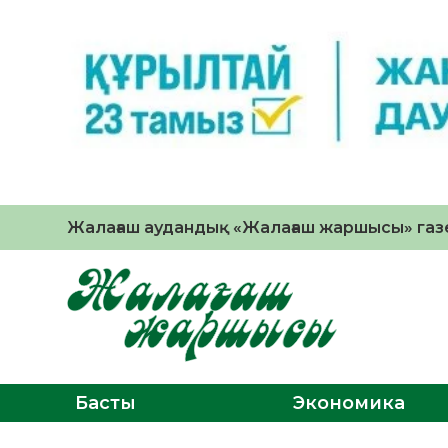
Жалағаш аудандық «Жалағаш жаршысы» газе
Басты
Экономика