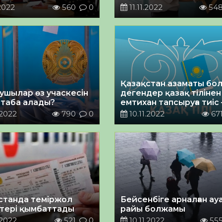
жұмысқа орналасты
.2022
560
0
11.11.2022
54
Қазақстан азаматы бо
ушылар өз учаскесін
дегендер қазақ тілінен
 таба алады?
емтихан тапсыруға тиіс 
премьер
.2022
790
0
10.11.2022
67
станда теміржол
Бейсенбіге арналған ау
тері қымбаттады
райы болжамы
.2022
521
0
10.11.2022
55