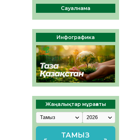
ы жаңа Құрылтай үшін дауыс
беруге дайын
Сауалнама
05.08.2026
32
0
ӘРБІР ДАУЫС – ҚОҒАМ
ДАМУЫНА ҚОСЫЛҒАН
Инфографика
ҮЛЕС
05.08.2026
39
0
Жаңалықтар мұрағаты
ТАМЫЗ
«
»