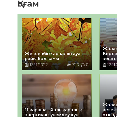
Қоғам
Жалағ
Жексенбіге арналған ауа
Бердә
райы болжамы
кеші ө
13.11.2022
720
0
12.11
Жалағ
11 қараша – Халықаралық
кезек
энергияны үнемдеу күні
өткізд