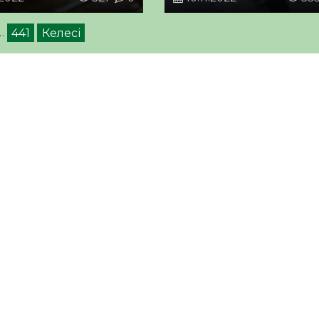
…
441
Келесі