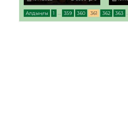
Алдыңғы
1
…
359
360
361
362
363