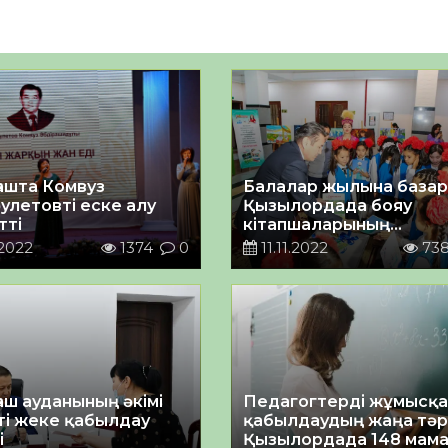
ашта Комвуз
Балалар жылына базар
улетовті еске алу
Қызылордада бояу
тті
кітапшаларының
тұсаукесері өтті
.2022
1374
0
11.11.2022
73
аш ауданының әкімі
Педагогтерді жұмысқа
ті жеке қабылдау
қабылдаудың жаңа тәрт
і
Қызылордада 148 мам