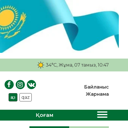
34°C
, Жұма, 07 тамыз, 10:47
Байланыс
Жарнама
қаз
qaz
Қоғам