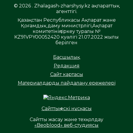
© 2026 . Zhalagash-zharshysy.kz ақпараттық
агенттігі.
Қазақстан Республикасы Ақпарат және
Қоғамдық даму министрлігі,Ақпарат
комитетінің тіркеу туралы №
KZ91VPY00052420 куәлігі 21.07.2022 жылы
берілген
Басшылық
Редакция
Сайт картасы
Материалдарды пайдалану ережелері
Сайттың ескі нұсқасы
Сайтты жасау және техқолдау
«Beoblood» веб-студиясы