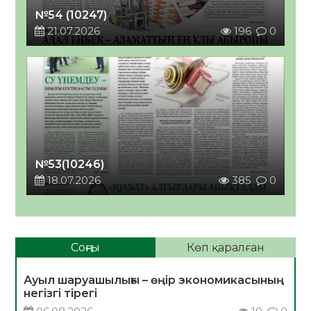
№54 (10247)
21.07.2026
196
0
№53(10246)
18.07.2026
385
0
Соңғы
Көп қаралған
Ауыл шаруашылығы – өңір экономикасының
негізгі тірегі