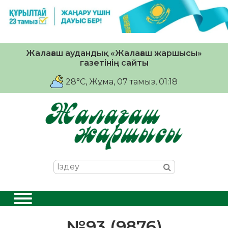
Жалағаш аудандық «Жалағаш жаршысы»
газетінің сайты
28°C
, Жұма, 07 тамыз, 01:18
№93 (9876)