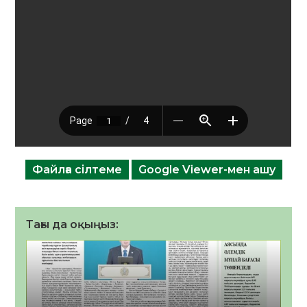
Файлға сілтеме
Google Viewer-мен ашу
Тағы да оқыңыз: