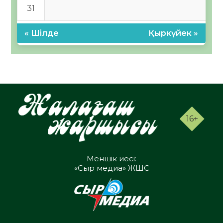
31
« Шілде
Қыркүйек »
16+
Меншік иесі:
«Сыр медиа» ЖШС