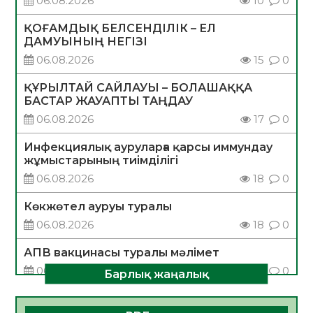
06.08.2026
10
0
ҚОҒАМДЫҚ БЕЛСЕНДІЛІК – ЕЛ
ДАМУЫНЫҢ НЕГІЗІ
06.08.2026
15
0
ҚҰРЫЛТАЙ САЙЛАУЫ – БОЛАШАҚҚА
БАСТАР ЖАУАПТЫ ТАҢДАУ
06.08.2026
17
0
Инфекциялық ауруларға қарсы иммундау
жұмыстарының тиімділігі
06.08.2026
18
0
Көкжөтел ауруы туралы
06.08.2026
18
0
АПВ вакцинасы туралы мәлімет
06.08.2026
17
0
Барлық жаңалық
Open Air: Қызылорда облысы полиция
департаменті 20 мыңнан астам