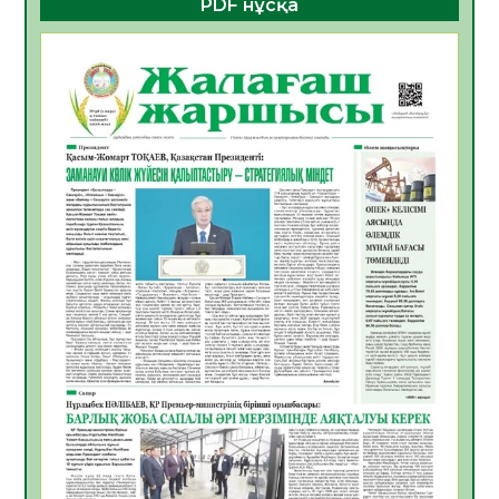
PDF нұсқа
көрерменнің қауіпсіздігін қамтамасыз етті
06.08.2026
24
0
ҚЫЗЫЛОРДАДА «САНАЛЫ ҰРПАҚ –
ЖАРҚЫН БОЛАШАҚ» АТТЫ КЕҢЕЙТІЛГЕН
МӘЖІЛІС ӨТТІ
05.08.2026
30
0
Қазақстан Орталық Азиядағы көшуге ең
қолайлы ел атанды
05.08.2026
32
0
Өрт қауіпсіздігі талаптарын сақтау – әр
азаматтың міндеті
05.08.2026
32
0
Руслан Рүстемұлы облыс әкімінің
кеңесшісі болып тағайындалды
05.08.2026
29
0
Цифрландыру саласын дамыту аясында