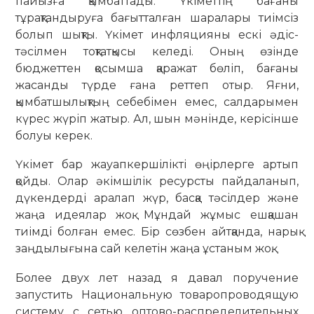
пайызға қымбаттады. Үкіметтің бағаны
тұрақтандыруға бағытталған шаралары тиімсіз
болып шықты. Үкімет инфляцияны ескі әдіс-
тәсілмен тоқтатқысы келеді. Оның өзінде
бюджеттен қосымша қаражат бөліп, бағаны
жасанды түрде ғана реттеп отыр. Яғни,
қымбатшылықтың себебімен емес, салдарымен
күрес жүріп жатыр. Ал, шын мәнінде, керісінше
болуы керек.
Үкімет бар жауапкершілікті өңірлерге артып
қойды. Олар әкімшілік ресурсты пайдаланып,
дүкендерді аралап жүр, басқа тәсілдер және
жаңа идеялар жоқ. Мұндай жұмыс ешқашан
тиімді болған емес. Бір сөзбен айтқанда, нарық
заңдылығына сай келетін жаңа ұстаным жоқ.
Более двух лет назад я давал поручение
запустить Национальную товаропроводящую
систему с сетью оптово-распределительных