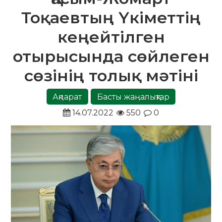
Тоқаевтың Үкіметтің
кеңейтілген
отырысында сөйлеген
сөзінің толық мәтіні
Ақпарат
Басты жаңалықтар
14.07.2022
550
0