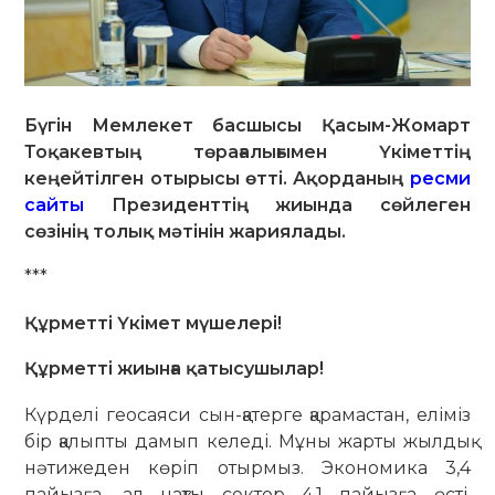
Бүгін Мемлекет басшысы Қасым-Жомарт
Тоқакевтың төрағалығымен Үкіметтің
кеңейтілген отырысы өтті. Ақорданың
ресми
сайты
Президенттің жиында сөйлеген
сөзінің толық мәтінін жариялады.
***
Құрметті Үкімет мүшелері!
Құрметті жиынға қатысушылар!
Күрделі геосаяси сын-қатерге қарамастан, еліміз
бір қалыпты дамып келеді. Мұны жарты жылдық
нәтижеден көріп отырмыз. Экономика 3,4
пайызға, ал нақты сектор 4,1 пайызға өсті.