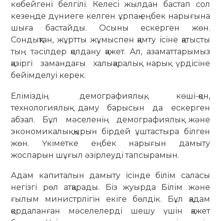
көбейгені белгілі. Келесі жылдан бастап сол
кезеңде дүниеге келген ұрпақ еңбек нарығына
шыға бастайды. Осыны ескерген жөн.
Сондықтан, жұртты жұмыспен қамту ісіне қатысты
тың тәсілдер қолдану қажет. Ал, азаматтарымыз
қазіргі замандағы халықаралық нарық үрдісіне
бейімделуі керек.
Еліміздің демографиялық, көші-қон,
технологиялық даму барысын да ескерген
абзал. Бұл мәселенің демографиялық және
экономикалық қырын бірдей ұштастыра білген
жөн. Үкіметке еңбек нарығын дамыту
жоспарын шұғыл әзірлеуді тапсырамын.
Адам капиталын дамыту ісінде білім саласы
негізгі рөл атқарады. Біз жуырда Білім және
ғылым министрлігін екіге бөлдік. Бұл қадам
қордаланған мәселелерді шешу үшін қажет