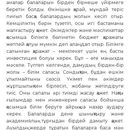
аналар балаларын бірден бірнеше үйірмеге
беретін болды. Өкінішке қарай, мұндай теріс
пиғыл басқа балалардың жолын кесіп отыр.
Кемшіліктің бәрін түзетіп, осы игі бастаманы
жалғастыру қажет. Әкімдіктер және мәслихаттар
қосымша білімге бөлінетін бюджет қаражаты
жетпей қалуы мүмкін деп алаңдап отыр. Білімге
салынған қаражат – мемлекет үшін ең басты
инвестиция болуы керек. Бұл – өте маңызды
мәселе. Түптеп келгенде, дамудың бірден-бір
жолы – білім саласы. Сондықтан, бұдан ешкім
ұтылмайтыны сөзсіз. Үкімет пен әкімдер
жұртшылықпен бірлесіп, жобаны жетілдіруге
тиіс. Оны сапалы әрі тиімді жасау қажет. Нақты
ғылымдар мен инженерия саласы бойынша
қосымша білім беруге айрықша назар аудару
керек. Балаларды дене шынықтыру және
академиялық тұрғыдан бірдей дамыту қажет.
Ауылдық жерде тұратын балаларға баса мән