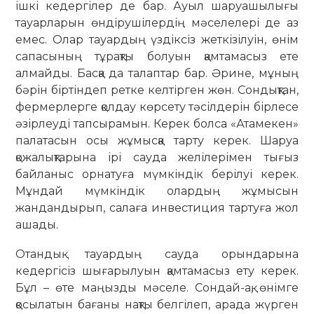
ішкі кедергілер де бар. Ауыл шаруашылығы
тауарларын өндірушілердің мәселелері де аз
емес. Олар тауардың үздіксіз жеткізілуін, өнім
сапасының тұрақты болуын қамтамасыз ете
алмайды. Басқа да талаптар бар. Әрине, мұның
бәрін біртіндеп ретке келтірген жөн. Сондықтан,
фермерлерге қолдау көрсету тәсілдерін бірлесе
әзірлеуді тапсырамын. Керек болса «Атамекен»
палатасын осы жұмысқа тарту керек. Шаруа
қожалықтарына ірі сауда желілерімен тығыз
байланыс орнатуға мүмкіндік берілуі керек.
Мұндай мүмкіндік олардың жұмысын
жандандырып, салаға инвестиция тартуға жол
ашады.
Отандық тауардың сауда орындарына
кедергісіз шығарылуын қамтамасыз ету керек.
Бұл – өте маңызды мәселе. Сондай-ақ, өнімге
қосылатын бағаны нақты белгілеп, арада жүрген