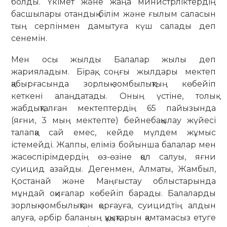
болды. Үкімет және жаңа министрліктердің
басшылары отандық білім және ғылым саласын
тың серпінмен дамытуға күш салады деп
сенемін.
Мен осы жылды Балалар жылы деп
жарияладым. Бірақ, соңғы жылдары мектеп
қабырғасында зорлық-зомбылықтың көбейіп
кеткені алаңдатады. Оның үстіне, толық
жабдықталған мектептердің 65 пайызында
(яғни, 3 мың мектепте) бейнебақылау жүйесі
талапқа сай емес, кейде мүлдем жұмыс
істемейді. Жалпы, еліміз бойынша балалар мен
жасөспірімдердің өз-өзіне қол салуы, яғни
суицид азайды. Дегенмен, Алматы, Жамбыл,
Қостанай және Маңғыстау облыстарында
мұндай оқиғалар көбейіп барады. Балаларды
зорлық-зомбылықтан қорғауға, суицидтің алдын
алуға, әрбір баланың құқықтарын қамтамасыз етуге