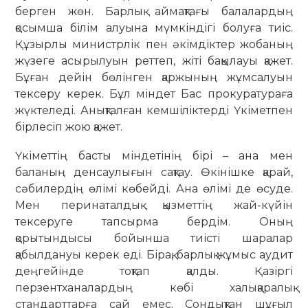
берген жөн. Барлық аймақтағы балалардың
қосымша білім алуына мүмкіндігі болуға тиіс.
Құзырлы министрлік пен әкімдіктер жобаның
жүзеге асырылуын реттеп, жіті бақылауы қажет.
Бұған дейін бөлінген қаржының жұмсалуын
тексеру керек. Бұл міндет Бас прокуратураға
жүктеледі. Анықталған кемшіліктерді Үкіметпен
бірлесіп жою қажет.
Үкіметтің басты міндетінің бірі – ана мен
баланың денсаулығын сақтау. Өкінішке қарай,
сәбилердің өлімі көбейді. Ана өлімі де өсуде.
Мен перинаталдық қызметтің жай-күйін
тексеруге тапсырма бердім. Оның
қорытындысы бойынша тиісті шаралар
қабылдануы керек еді. Бірақ, барлық жұмыс аудит
деңгейінде тоқтап қалды. Қазіргі
перзентханалардың көбі халықаралық
стандарттарға сай емес. Сондықтан шұғыл