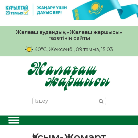
Жалағаш аудандық «Жалағаш жаршысы»
газетінің сайты
40°C
, Жексенбі, 09 тамыз, 15:03
Қасым-Жомарт