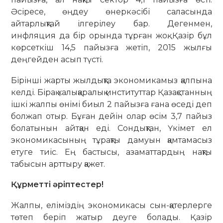
Әсіресе, өңдеу өнеркәсібі саласында
айтарлықтай ілгерілеу бар. Дегенмен,
инфляция да бір орында тұрған жоқ. Қазір бұл
көрсеткіш 14,5 пайызға жетіп, 2015 жылғы
деңгейден асып түсті.
Бірінші жарты жылдықта экономикамыз қалпына
келді. Бірақ халықаралық институттар Қазақстанның
ішкі жалпы өнімі биыл 2 пайызға ғана өседі деп
болжап отыр. Бұған дейін олар өсім 3,7 пайыз
болатынын айтқан еді. Сондықтан, Үкімет ел
экономикасының тұрақты дамуын қамтамасыз
етуге тиіс. Ең бастысы, азаматтардың нақты
табысын арттыру қажет.
Құрметті әріптестер!
Жалпы, еліміздің экономикасы сын-қатерлерге
төтеп беріп жатыр деуге болады. Қазір