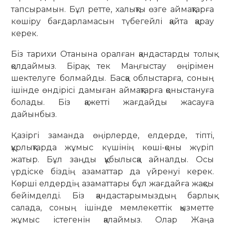
тапсырамын. Бұл ретте, халықты өзге аймақтарға
көшіру бағдарламасын түбегейлі қайта қарау
керек.
Біз тарихи Отанына оралған қандастарды толық
қолдаймыз. Бірақ, тек Маңғыстау өңірімен
шектелуге болмайды. Басқа облыстарға, соның
ішінде өндірісі дамыған аймақтарға қоныстануға
болады. Біз қажетті жағдайды жасауға
дайынбыз.
Қазіргі заманда өңірлерде, елдерде, тіпті,
құрлықтарда жұмыс күшінің көші-қоны жүріп
жатыр. Бұл заңды құбылысқа айналды. Осы
үрдіске біздің азаматтар да үйренуі керек.
Көрші елдердің азаматтары бұл жағдайға жақсы
бейімделді. Біз қандастарымыздың барлық
салада, соның ішінде мемлекеттік қызметте
жұмыс істегенін қалаймыз. Олар Жаңа