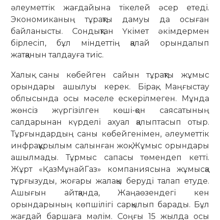
әлеуметтік жағдайына тікелей әсер етеді.
Экономиканың тұрақты дамуы да осыған
байланысты. Сондықтан Үкімет әкімдермен
бірлесіп, бұл міндеттің қалай орындалып
жатқанын талдауға тиіс.
Халық саны көбейген сайын тұрақты жұмыс
орындары ашылуы керек. Бірақ, Маңғыстау
облысында осы мәселе ескерілмеген. Мұнда
жөнсіз жүргізілген көші-қон саясатының
салдарынан күрделі ахуал қалыптасып отыр.
Тұрғындардың саны көбейгенімен, әлеуметтік
инфрақұрылым салынған жоқ. Жұмыс орындары
ашылмады. Тұрмыс сапасы төмендеп кетті.
Жұрт «ҚазМұнайГаз» компаниясына жұмысқа
тұрғызуды, жоғары жалақы беруді талап етуде.
Ашығын айтқанда, Жаңаөзендегі кен
орындарының көпшілігі сарқылып барады. Бұл
жағдай баршаға мәлім. Соңғы 15 жылда осы