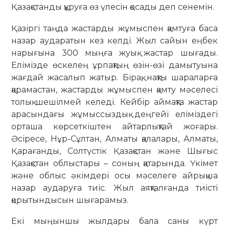
Қазақстанды құруға өз үлесін қосады деп сенемін.
Қазіргі таңда жастарды жұмыспен қамтуға баса
назар аударатын кез келді. Жыл сайын еңбек
нарығына 300 мыңға жуық жастар шығады.
Елімізде өскелең ұрпақтың өзін-өзі дамытуына
жағдай жасалып жатыр. Бірақ, нақты шараларға
қарамастан, жастарды жұмыспен қамту мәселесі
толық шешілмей келеді. Кейбір аймақта жастар
арасындағы жұмыссыздық деңгейі еліміздегі
орташа көрсеткіштен айтарлықтай жоғары.
Әсіресе, Нұр-Сұлтан, Алматы қалалары, Алматы,
Қарағанды, Солтүстік Қазақстан және Шығыс
Қазақстан облыстары – соның қатарында. Үкімет
және облыс әкімдері осы мәселеге айрықша
назар аударуға тиіс. Жыл аяқталғанда тиісті
қорытындысын шығарамыз.
Екі мыңыншы жылдары бала саны күрт