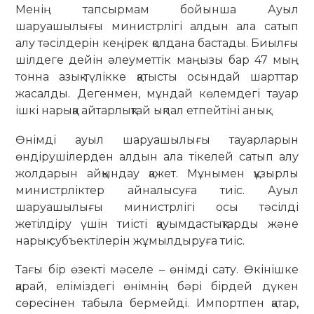
Менің тапсырмам бойынша Ауыл
шаруашылығы министрлігі алдын ала сатып
алу тәсілдерін кеңірек қолдана бастады. Биылғы
шілдеге дейін әлеуметтік маңызы бар 47 мың
тонна азық-түлікке қатысты осындай шарттар
жасалды. Дегенмен, мұндай көлемдегі тауар
ішкі нарыққа айтарлықтай ықпал етпейтіні анық.
Өнімді ауыл шаруашылығы тауарларын
өндірушілерден алдын ала тікелей сатып алу
жолдарын айқындау қажет. Мұнымен құзырлы
министрліктер айналысуға тиіс. Ауыл
шаруашылығы министрлігі осы тәсілді
жетілдіру үшін тиісті қауымдастықтарды және
нарық субъектілерін жұмылдыруға тиіс.
Тағы бір өзекті мәселе – өнімді сату. Өкінішке
қарай, еліміздегі өнімнің бәрі бірдей дүкен
сөресінен табыла бермейді. Импортпен қатар,