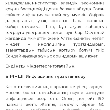
халықаралық институттар әлемдік экономика
қарқыны бәсеңдейді деген болжам айтуда. Соған
сәйкес инфляция жаппай өсуі мүмкін. Өңірлік
дағдарыстың ұзаққа созылып бара жатқанын
байқап отырмыз. Тіпті, бұл ахуал жаһандық
тоқырауға ұшыратады деген қауіп бар. Осындай
жағдайда Үкіметтің және Ұлттық Банктің негізгі
міндеті – инфляцияны тұрақтандырып,
азаматтардың табысын арттыру болуға тиіс.
Сондай-ақ, жаңа жұмыс орындарын ашу қажет.
Енді нақты міндеттерге тоқталайын.
БІРІНШІ. Инфляцияны тұрақтандыру
Қазір инфляцияның шарықтап кетуі ең күрделі
мәселе болып отыр.Бағаның өсуіне азық-түлік
инфляциясы әсер етті. Оның деңгейі 19,2
пайызға жетті. Жалпы, азық-түлік бірден 80