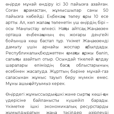
өңірде мұнай өндіру ісі 30 пайызға азайған.
Соған қарамастан, жұмысшылар саны 50
пайызға көбейді. Еңбекақы төлеу қоры 10 есе
артты. Ал, көп жалақы төленетін үш өңірдің бірі –
осы Маңғыстау өлкесі. Нақты айтсақ, Жаңаөзен
орташа еңбекақының ең жоғары деңгейі
бойынша көш бастап тұр. Үкімет Жаңаөзенді
дамыту үшін арнайы жоспар қабылдады.
Республикалық бюджеттен қомақты қаржы бөліп,
салықты азайтып отыр. Осындай тікелей қолдау
шаралары еліміздің басқа облыстарының
есебінен жасалуда. Жұрттың бәріне мұнай-газ
саласынан жұмыс тауып беру мүмкін емес.
Мұны ашық айтуымыз керек.
Өңірдегі жұмыссыздық ішкі және сыртқы көші-қон
үдерісіне байланысты күшейіп барады.
Үкіметке ішкі экономикалық ресурстарды
жұмылдыратын жаңа тәсілдер әзірлеуді