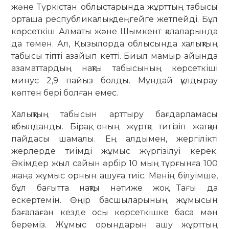
және Түркістан облыстарында жұрттың табысы
орташа республикалық деңгейге жетпейді. Бұл
көрсеткіш Алматы және Шымкент қалаларында
да төмен. Ал, Қызылорда облысында халықтың
табысы тіпті азайып кетті. Биыл мамыр айында
азаматтардың нақты табысының көрсеткіші
минус 2,9 пайыз болды. Мұндай құлдырау
көптен бері болған емес.
Халықтың табысын арттыру бағдарламасы
қабылданды. Бірақ, оның жұртқа тигізіп жатқан
пайдасы шамалы. Ең алдымен, жергілікті
жерлерде тиімді жұмыс жүргізілуі керек.
Әкімдер жыл сайын әрбір 10 мың тұрғынға 100
жаңа жұмыс орнын ашуға тиіс. Менің білуімше,
бұл бағытта нақты нәтиже жоқ. Тағы да
ескертемін. Өңір басшыларының жұмысын
бағалаған кезде осы көрсеткішке баса мән
береміз. Жұмыс орындарын ашу жұрттың