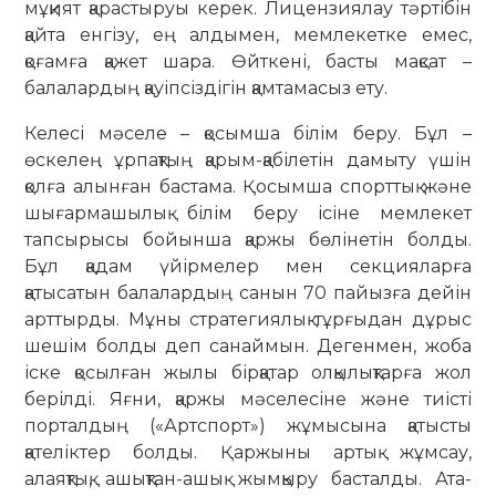
мұқият қарастыруы керек. Лицензиялау тәртібін
қайта енгізу, ең алдымен, мемлекетке емес,
қоғамға қажет шара. Өйткені, басты мақсат –
балалардың қауіпсіздігін қамтамасыз ету.
Келесі мәселе – қосымша білім беру. Бұл –
өскелең ұрпақтың қарым-қабілетін дамыту үшін
қолға алынған бастама. Қосымша спорттық және
шығармашылық білім беру ісіне мемлекет
тапсырысы бойынша қаржы бөлінетін болды.
Бұл қадам үйірмелер мен секцияларға
қатысатын балалардың санын 70 пайызға дейін
арттырды. Мұны стратегиялық тұрғыдан дұрыс
шешім болды деп санаймын. Дегенмен, жоба
іске қосылған жылы бірқатар олқылықтарға жол
берілді. Яғни, қаржы мәселесіне және тиісті
порталдың («Артспорт») жұмысына қатысты
қателіктер болды. Қаржыны артық жұмсау,
алаяқтық, ашықтан-ашық жымқыру басталды. Ата-