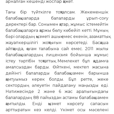
арналған кешенді жоспар қажет.
Тағы бір түйткілге тоқталсам. Жекеменшік
балабақшаларда балаларды ұрып-соғу
деректері бар. Сонымен қатар, жұмыс істемейтін
балабақшаларға қаржы бөлу көбейіп кетті. Мұның
бәрі олардың қызметі ашық емес екенін, азаматтық
жауапкершілігі жоқтығын көрсетеді. Басқаша
айтқанда, қоғам талабына сай емес. 2011 жылы
балабақшалардың лицензия бойынша жұмыс
істеу тәртібін тоқтаттық. Мемлекет бұл қадамға
амалсыздан барды. Өйткені, мектеп жасына
дейінгі балаларды балабақшамен барынша
қамтуымыз керек болды. Бұл ретте, жеке
сектордың әлеуетін пайдалану маңызды еді.
Нәтижесінде 2 және 6 жас аралығындағы
балалардың 88 пайыздан астамы балабақшамен
қамтылды. Енді қызмет көрсету сапасын
арттыратын кез келді. Үкімет осы мәселені