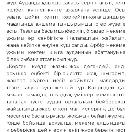
жүр. Ауданда құрылыс саласы сер­пін алып, кент
келбеті күннен-күнге ажарлану үстінде. Осы
уақытқа дейін кентті көркейтіп-көгалдандыру
мақ­са­тында қаншама тындырымды іс­тер жүзеге
асты. Тазалыққа басымдық бе­ріліп, бірқатар мекеме
ұжымы әр сенбілікте Жалағаштың жайқалып,
жаңа кейіпке енуіне күш салды. Әрбір мекеме
ұжымы көктем шыға ауданның абаттануына
білек сыбана атсалысып жүр.
«Көрген көзде жазық жоқ» дегендей, енді
осынша еңбекті бір-ақ сәтте жоққа шығарып,
жайпап жүрген иесіз жайылған малдарды
тезге салуға күш жетпей тұр. Қазіргідей да­
мыған заманда, отыздыққа үміткер мем­­лекетте
тапа-тал түсте аудан ор­та­лығын бейберекет
жайылымдық жер еткен мал иелерінің де бұл
мәселеге бас қатырғысы жоқтығын байқап жүрміз.
Көше бойында, вокзалда, мекеме ал­дын­дағы
кіреберіске дейін еркін еніп жү­ре беретін төрт