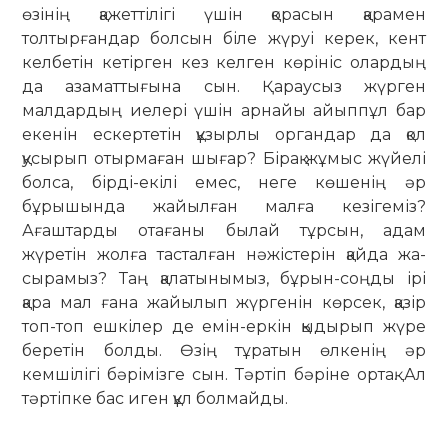
өзінің қажеттілігі үшін қорасын қарамен
толтырғандар болсын біле жүруі керек, кент
келбетін кетірген кез келген көрініс олардың
да азаматтығына сын. Қараусыз жүрген
малдардың иелері үшін арнайы айыппұл бар
екенін ескертетін құзырлы органдар да қол
қусырып отырмаған шығар? Бірақ жұмыс жүйелі
болса, бірді-екілі емес, неге көшенің әр
бұрышында жайыл­ған малға кезігеміз?
Ағаштарды отағаны былай тұрсын, адам
жүретін жолға тасталған нәжістерін қайда жа­
сырамыз? Таң қалатынымыз, бұрын-соң­ды ірі
қара мал ғана жайылып жүр­генін көрсек, қазір
топ-топ ешкілер де емін-еркін қыдырып жүре
беретін бол­ды. Өзің тұратын өлкенің әр
кемшілігі бә­рімізге сын. Тәртіп бәріне ортақ. Ал
тәртіпке бас иген құл болмайды.