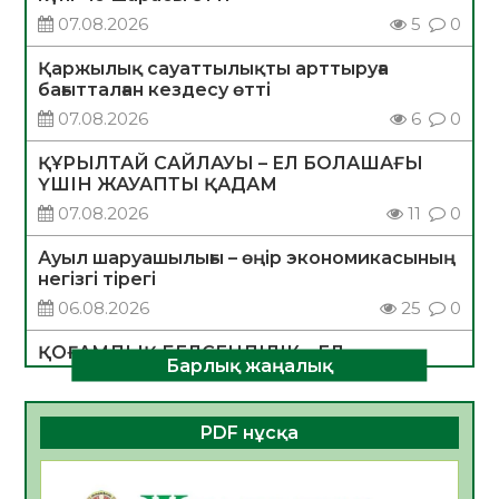
07.08.2026
5
0
Қаржылық сауаттылықты арттыруға
бағытталған кездесу өтті
07.08.2026
6
0
ҚҰРЫЛТАЙ САЙЛАУЫ – ЕЛ БОЛАШАҒЫ
ҮШІН ЖАУАПТЫ ҚАДАМ
07.08.2026
11
0
Ауыл шаруашылығы – өңір экономикасының
негізгі тірегі
06.08.2026
25
0
ҚОҒАМДЫҚ БЕЛСЕНДІЛІК – ЕЛ
Барлық жаңалық
ДАМУЫНЫҢ НЕГІЗІ
06.08.2026
23
0
PDF нұсқа
ҚҰРЫЛТАЙ САЙЛАУЫ – БОЛАШАҚҚА
БАСТАР ЖАУАПТЫ ТАҢДАУ
06.08.2026
26
0