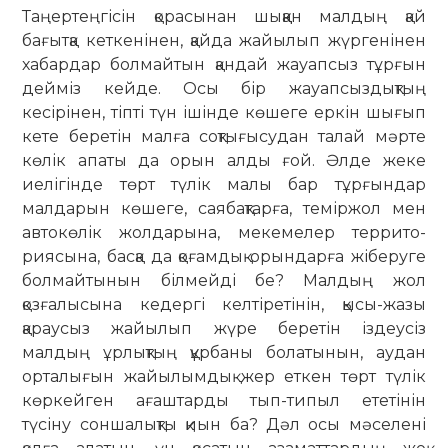
Таңертеңгісін қорасынан шыққан малдың қай
бағытқа кеткенінен, қай­да жайылып жүргенінен
хабардар бол­майтын қандай жауапсыз тұрғын
дейміз кейде. Осы бір жауапсыздықтың
кесірінен, тіпті түн ішінде көшеге еркін шығып
кете беретін малға соқтығысудан талай мәрте
көлік апаты да орын алды ғой. Әлде жеке
иелігінде төрт түлік ма­лы бар тұрғындар
малдарын көшеге, сая­бақтарға, теміржол мен
автокөлік жол­дарына, мекемелер террито­
риясы­на, басқа да қоғамдық орындарға жі­бе­руге
болмайтынын білмейді бе? Мал­дың жол
қозғалысына кедергі кел­тіретінін, қысы-жазы
қараусыз жайы­лып жүре беретін іздеусіз
малдың ұрлықтың құрбаны болатынын, аудан
орталығын жайылымдық жер еткен төрт түлік
көркейген ағаштарды тып-типыл ететінін
түсіну соншалықты қиын ба? Дәл осы мәселені