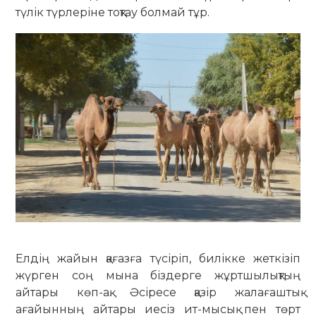
түлік түрлеріне тоқтау болмай тұр.
Елдің жайын қағазға түсіріп, билікке жеткізіп
жүрген соң мына біздерге жұрт­шылықтың
айтары көп-ақ. Әсіресе қазір жалағаштық
ағайынның айтары иесіз ит-мысық пен төрт