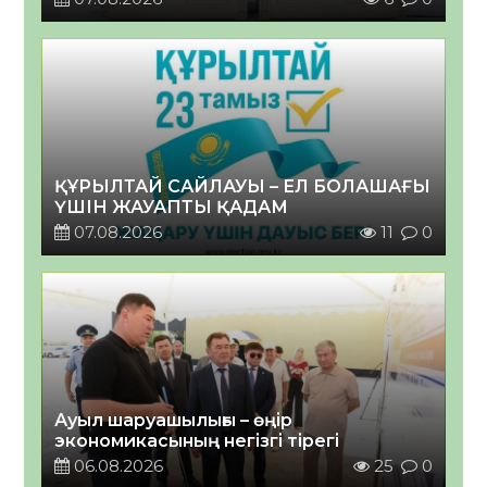
ҚҰРЫЛТАЙ САЙЛАУЫ – ЕЛ БОЛАШАҒЫ
ҮШІН ЖАУАПТЫ ҚАДАМ
07.08.2026
11
0
Ауыл шаруашылығы – өңір
экономикасының негізгі тірегі
06.08.2026
25
0