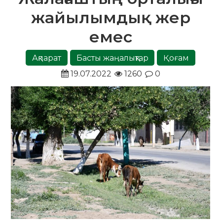
жайылымдық жер
емес
Ақпарат
Басты жаңалықтар
Қоғам
19.07.2022
1260
0