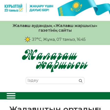
Жалағаш аудандық «Жалағаш жаршысы»
газетінің сайты
37°C
, Жұма, 07 тамыз, 16:45
Жалағаштың орталығы