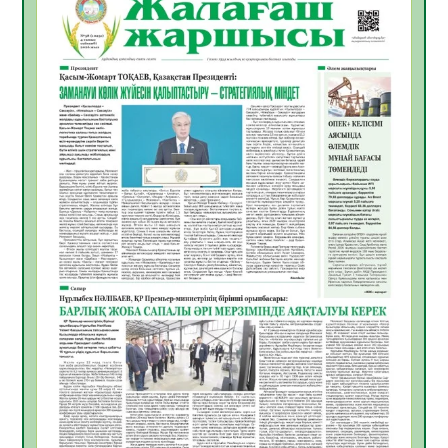
Инфекциялық ауруларға қарсы иммундау
жұмыстарының тиімділігі
06.08.2026
27
0
Көкжөтел ауруы туралы
06.08.2026
24
0
АПВ вакцинасы туралы мәлімет
06.08.2026
25
0
Open Air: Қызылорда облысы полиция
департаменті 20 мыңнан астам
көрерменнің қауіпсіздігін қамтамасыз етті
06.08.2026
37
0
ҚЫЗЫЛОРДАДА «САНАЛЫ ҰРПАҚ –
ЖАРҚЫН БОЛАШАҚ» АТТЫ КЕҢЕЙТІЛГЕН
МӘЖІЛІС ӨТТІ
05.08.2026
37
0