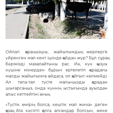
Ойлап қараңызшы, жайылымдық жер­лерге
үйренген мал кент ішінде қай­дан жүр? Бұл сұрақ
бәрімізді маза­лайтыны рас. Иә, күн қызуы
күшіне мі­нерден бұрын ертелетіп қорадағы
мал­ды жайылымға айдаса, ол қайтып келмейді.
Ал тапа-тал түсте малыңызды қорадан
шығарсаңыз, онда күннің ыстығында ауылдан
алыс кетпейтіні анық.
«Түстік өмірің болса, кештік мал жина» деген
қазақ. Ата кәсіпті қолға ал­ған­дар болсын, жеке