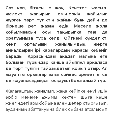
Сөз көп, біткен іс жоқ. Кенттегі жасыл-
желекті жапырып, емін-еркін жайылып
жүрген төрт түліктің жайын бұған дейін де
бірнеше рет жазған едік. Мәселе жолға
қойылмағасын осы тақырыпқа тағы да
оралуымызға тура келді. Өйткені күнделікті
кент орталығын жайылымдық жерге
айналдырған ірі қаралардың қарасы көбейіп
барады. Қорасындағы ақадал малына еге
болмаған тұрғындар қанша айыппұл арқаласа
да төрт түлігін тайраңдатып қойып отыр. Ал
жауапты орындар заңға сәйкес әрекет етсе
де жауапсыздыққа тосқауыл бола алмай тұр.
Жалағаштың жайқалып, жаңа кейіп­ке енуі үшін
әрбір мекеме ұжымы көктем шыға көше
жиегіндегі арық бойына қалемшелер отырғызып,
аудан­ның абаттануына білек сыбана атсалысып