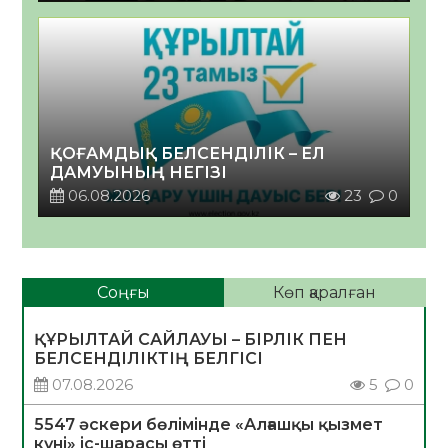
ҚОҒАМДЫҚ БЕЛСЕНДІЛІК – ЕЛ
ДАМУЫНЫҢ НЕГІЗІ
06.08.2026
23
0
Соңғы
Көп қаралған
ҚҰРЫЛТАЙ САЙЛАУЫ – БІРЛІК ПЕН
БЕЛСЕНДІЛІКТІҢ БЕЛГІСІ
07.08.2026
5
0
5547 әскери бөлімінде «Алғашқы қызмет
күні» іс-шарасы өтті