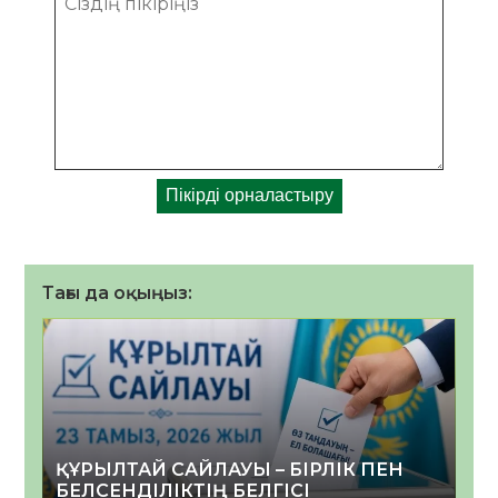
Тағы да оқыңыз:
ҚҰРЫЛТАЙ САЙЛАУЫ – БІРЛІК ПЕН
БЕЛСЕНДІЛІКТІҢ БЕЛГІСІ