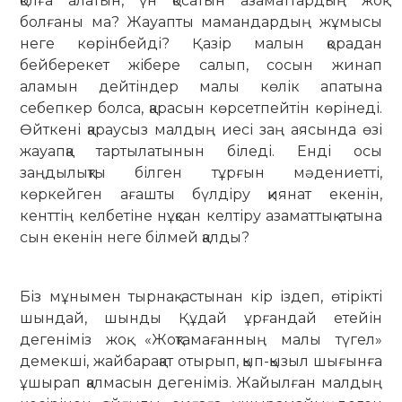
қолға алатын, үн қосатын азаматтардың жоқ
болғаны ма? Жауапты мамандардың жұмысы
неге көрінбейді? Қазір малын қорадан
бейберекет жібере салып, сосын жинап
аламын дейтіндер малы көлік апатына
себепкер болса, қарасын көрсетпейтін көрінеді.
Өйткені қараусыз малдың иесі заң аясында өзі
жауапқа тартылатынын біледі. Енді осы
заңдылықты білген тұрғын мәдениетті,
көркейген ағашты бүлдіру қиянат екенін,
кенттің келбетіне нұқсан келтіру азаматтық атына
сын екенін неге білмей қалды?
Біз мұнымен тырнақ астынан кір із­деп, өтірікті
шындай, шынды Құ­дай ұр­ғандай етейін
дегеніміз жоқ. «Жоқ­тамағанның малы түгел»
демек­ші, жай­­барақат отырып, қып-қызыл шы­ғынға
ұшы­­рап қалмасын дегеніміз. Жайыл­ған малдың