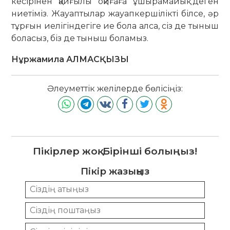
кесірінен қайғылы оқи­ғаға ұшы­рамайық деген
ниетіміз. Жауап­тылар жауапкершілікті білсе, әр
тұрғын иелі­гіндегіге ие бола алса, сіз де тыныш
боласыз, біз де тыныш боламыз.
Нұржамила АЛМАСҚЫЗЫ
Әлеуметтік желілерде бөлісіңіз:
Пікірлер жоқ. Бірінші болыңыз!
Пікір жазыңыз