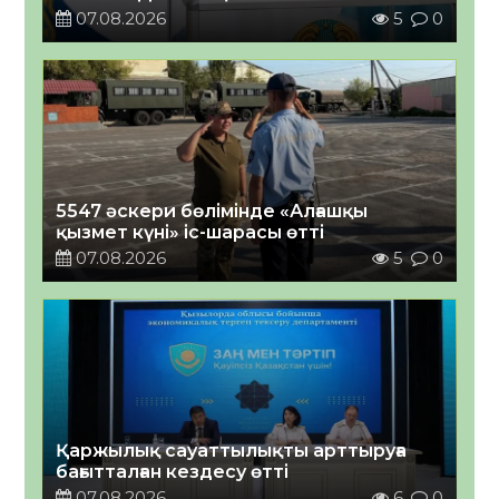
07.08.2026
5
0
5547 әскери бөлімінде «Алғашқы
қызмет күні» іс-шарасы өтті
07.08.2026
5
0
Қаржылық сауаттылықты арттыруға
бағытталған кездесу өтті
07.08.2026
6
0