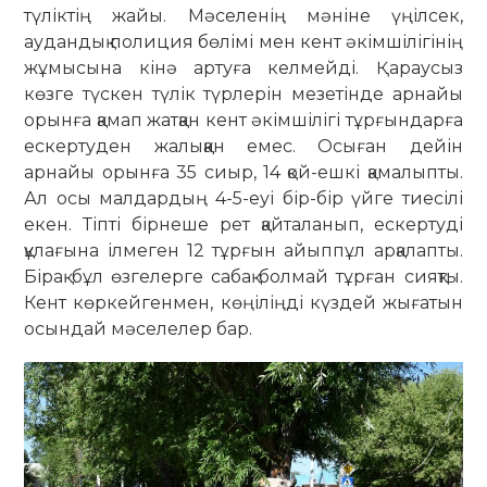
түліктің жайы. Мәселенің мәніне үңілсек,
аудандық полиция бөлімі мен кент әкімшілігінің
жұмысына кінә артуға келмейді. Қа­рау­­сыз
көзге түскен түлік түрлерін ме­зетінде арнайы
орынға қамап жатқан кент әкімшілігі тұрғындарға
ескертуден жалыққан емес. Осыған дейін
арнайы орынға 35 сиыр, 14 қой-ешкі қа­ма­лып­ты.
Ал осы малдардың 4-5-еуі бір-бір үйге тиесілі
екен. Тіпті бірнеше рет қай­таланып, ескертуді
құлағына іл­меген 12 тұрғын айыппұл арқалапты.
Бірақ бұл өзгелерге сабақ болмай тұр­ған сияқты.
Кент көркейгенмен, көңі­ліңді күздей жығатын
осындай мәсе­лелер бар.