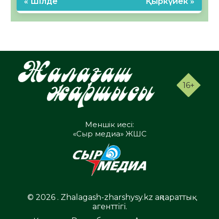
« Шілде
Қыркүйек »
16+
Меншік иесі:
«Сыр медиа» ЖШС
© 2026 . Zhalagash-zharshysy.kz ақпараттық
агенттігі.