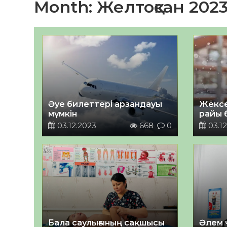
Month:
Желтоқсан 202
Әуе билеттері арзандауы
Жексе
мүмкін
райы 
03.12.2023
668
0
03.12
Бала саулығының сақшысы
Әлем 