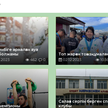
3
нбіге арналған ауа
болжамы
Топ жарған тоғызқұмал
.2023
462
0
02.12.2023
103
Салаға серпін берген с
чемпионы
клубы