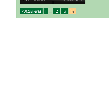
Алдыңғы
1
…
12
13
14