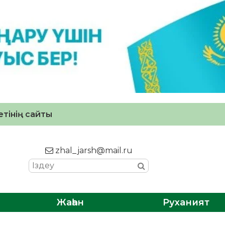
тінің сайты
zhal_jarsh@mail.ru
Жаһан
Руханият