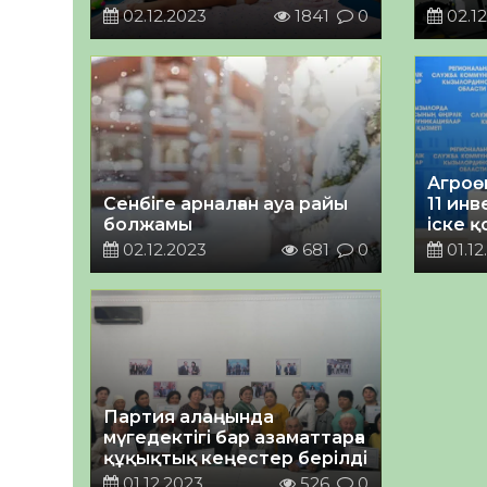
02.12.2023
1841
0
02.12
Агроө
Сенбіге арналған ауа райы
11 ин
болжамы
іске 
02.12.2023
681
0
01.12
Партия алаңында
мүгедектігі бар азаматтарға
құқықтық кеңестер берілді
01.12.2023
526
0