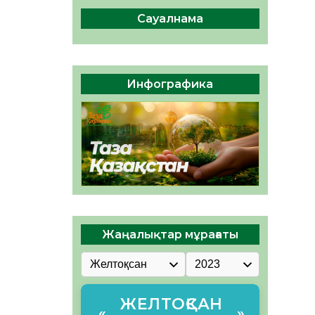
сақтау – әр азаматтың
міндеті
Сауалнама
05.08.2026
42
0
Руслан Рүстемұлы облыс
әкімінің кеңесшісі болып
Инфографика
тағайындалды
05.08.2026
39
0
Жаңалықтар мұрағаты
ЖЕЛТОҚСАН
«
»