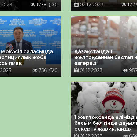
.2023
1738
0
02.12.2023
122
неркәсіп саласында
Қазақстанда 1
вестициялық жоба
желтоқсаннан бастап 
қосылмақ
өзгереді
.2023
736
0
01.12.2023
95
1 желтоқсанда елімізді
басым бөлігінде дауы
ескерту жарияланды
01.12.2023
66