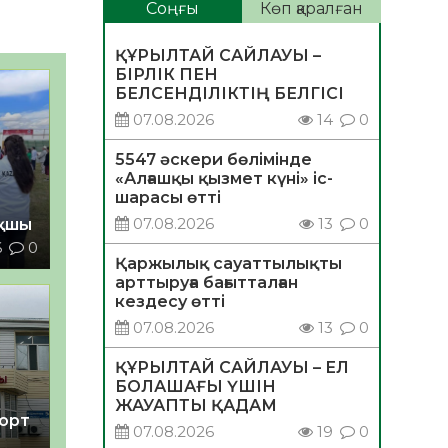
Соңғы
Көп қаралған
ҚҰРЫЛТАЙ САЙЛАУЫ –
БІРЛІК ПЕН
БЕЛСЕНДІЛІКТІҢ БЕЛГІСІ
07.08.2026
14
0
5547 әскери бөлімінде
«Алғашқы қызмет күні» іс-
шарасы өтті
07.08.2026
13
0
ақшы
6
0
Қаржылық сауаттылықты
арттыруға бағытталған
кездесу өтті
07.08.2026
13
0
ҚҰРЫЛТАЙ САЙЛАУЫ – ЕЛ
БОЛАШАҒЫ ҮШІН
ЖАУАПТЫ ҚАДАМ
порт
07.08.2026
19
0