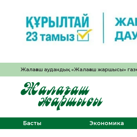
Жалағаш аудандық «Жалағаш жаршысы» газе
Басты
Экономика