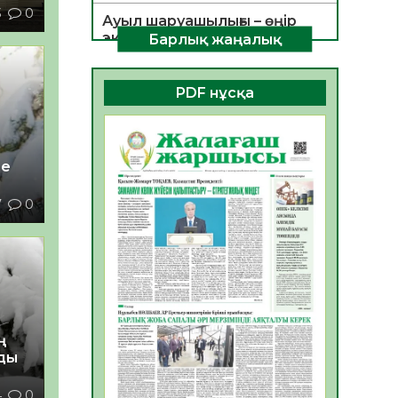
3
0
Ауыл шаруашылығы – өңір
экономикасының негізгі
Барлық жаңалық
тірегі
06.08.2026
29
0
PDF нұсқа
ҚОҒАМДЫҚ БЕЛСЕНДІЛІК –
ЕЛ ДАМУЫНЫҢ НЕГІЗІ
06.08.2026
28
0
не
ҚҰРЫЛТАЙ САЙЛАУЫ –
7
0
БОЛАШАҚҚА БАСТАР
ЖАУАПТЫ ТАҢДАУ
06.08.2026
30
0
Инфекциялық ауруларға
қарсы иммундау
жұмыстарының тиімділігі
06.08.2026
31
0
ң
лды
Көкжөтел ауруы туралы
4
0
06.08.2026
28
0