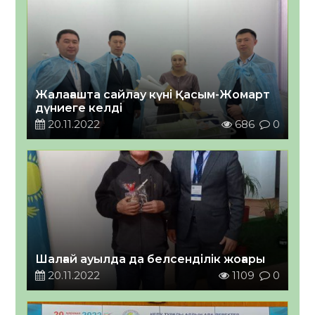
Жалағашта сайлау күні Қасым-Жомарт
дүниеге келді
20.11.2022
686
0
Шалғай ауылда да белсенділік жоғары
20.11.2022
1109
0