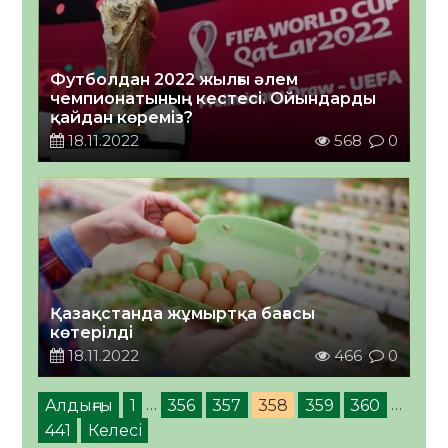
Футболдан 2022 жылғы әлем
чемпионатының кестесі. Ойындарды
қайдан көреміз?
18.11.2022
568
0
Қазақстанда жұмыртқа бағасы
көтерілді
18.11.2022
466
0
Алдыңғы
1
…
356
357
358
359
360
…
441
Келесі