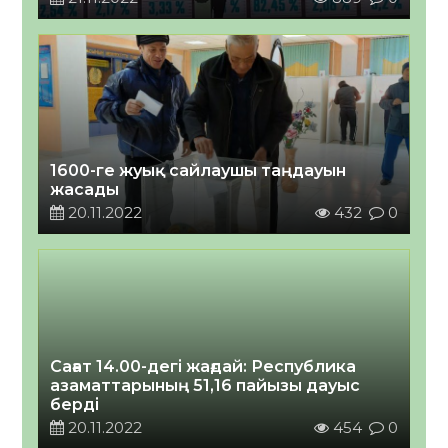
1600-ге жуық сайлаушы таңдауын
жасады
20.11.2022
432
0
Сағат 14.00-дегі жағдай: Республика
азаматтарының 51,16 пайызы дауыс
берді
20.11.2022
454
0