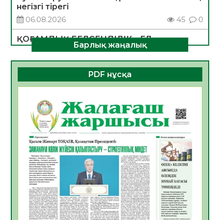
негізгі тірегі
06.08.2026
45
0
ҚОҒАМДЫҚ БЕЛСЕНДІЛІК – ЕЛ
Барлық жаңалық
ДАМУЫНЫҢ НЕГІЗІ
06.08.2026
42
0
PDF нұсқа
ҚҰРЫЛТАЙ САЙЛАУЫ – БОЛАШАҚҚА
БАСТАР ЖАУАПТЫ ТАҢДАУ
06.08.2026
44
0
Инфекциялық ауруларға қарсы иммундау
жұмыстарының тиімділігі
06.08.2026
47
0
Көкжөтел ауруы туралы
06.08.2026
43
0
АПВ вакцинасы туралы мәлімет
06.08.2026
42
0