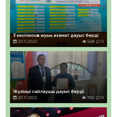
3 миллионға жуық азамат дауыс берді
20.11.2022
568
0
Жүзінші сайлаушы дауыс берді
20.11.2022
780
0