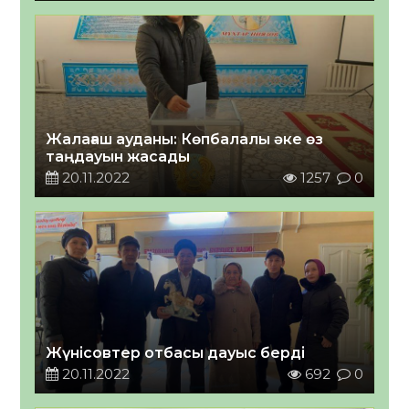
Жалағаш ауданы: Көпбалалы әке өз
таңдауын жасады
20.11.2022
1257
0
Жүнісовтер отбасы дауыс берді
20.11.2022
692
0