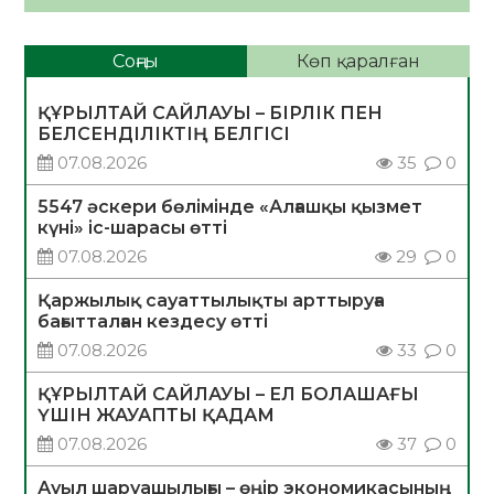
Соңғы
Көп қаралған
ҚҰРЫЛТАЙ САЙЛАУЫ – БІРЛІК ПЕН
БЕЛСЕНДІЛІКТІҢ БЕЛГІСІ
07.08.2026
35
0
5547 әскери бөлімінде «Алғашқы қызмет
күні» іс-шарасы өтті
07.08.2026
29
0
Қаржылық сауаттылықты арттыруға
бағытталған кездесу өтті
07.08.2026
33
0
ҚҰРЫЛТАЙ САЙЛАУЫ – ЕЛ БОЛАШАҒЫ
ҮШІН ЖАУАПТЫ ҚАДАМ
07.08.2026
37
0
Ауыл шаруашылығы – өңір экономикасының