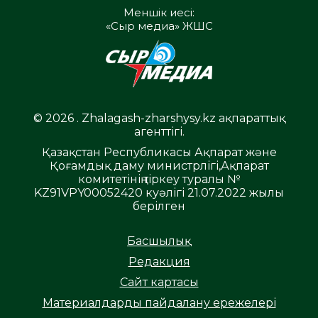
Меншік иесі:
«Сыр медиа» ЖШС
© 2026 . Zhalagash-zharshysy.kz ақпараттық
агенттігі.
Қазақстан Республикасы Ақпарат және
Қоғамдық даму министрлігі,Ақпарат
комитетінің тіркеу туралы №
KZ91VPY00052420 куәлігі 21.07.2022 жылы
берілген
Басшылық
Редакция
Сайт картасы
Материалдарды пайдалану ережелері