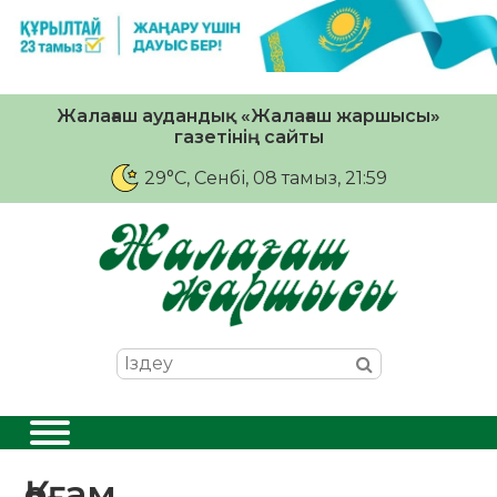
Жалағаш аудандық «Жалағаш жаршысы»
газетінің сайты
29°C
, Сенбі, 08 тамыз, 21:59
Қоғам