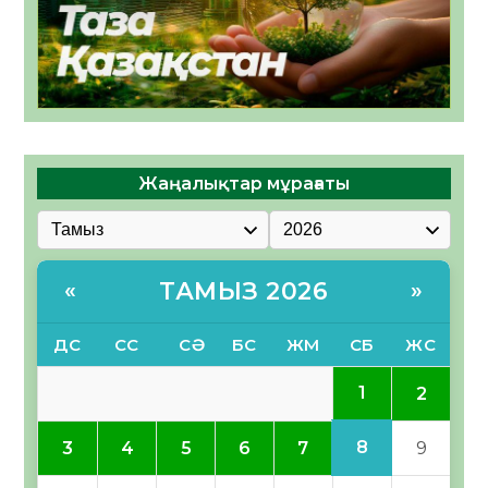
Жаңалықтар мұрағаты
ТАМЫЗ 2026
«
»
ДС
СС
СӘ
БС
ЖМ
СБ
ЖС
1
2
8
3
4
5
6
7
9