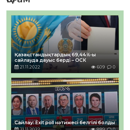
Қазақстандықтардың 69,44%-ы
сайлауда дауыс берді – ОСК
21.11.2022
609
0
Сайлау: Еxit poll нәтижесі белгілі болды
21.11.2022
889
0