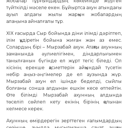
жобалар тұрғындардың көкейінде жүрген
түйткілді мәселе екен. Бұйыртса ахун атындағы
ауыл алдағы жылы жарқын жобалардың
алаңына айналғалы тұр.
ХІХ ғасырда Сыр бойында діни ілімді дәріптеп,
ілім құдіретін бойына жиған жан аз емес.
Солардың бірі – Мырзабай ахун. Атақты ахунның
заманында әулиелігімен, діндарлығымен
танылғанын бүгінде ел жұрт тегіс біледі. Ол
кісінің ерекше қасиеттерін айқындай түсетін
небір аңыз-әңгімелер де ел аузында жүр.
Мырзабай ахун ел ішінде беделді, сыйлы
болғаны сонша алдынан ешкім кесе өтпейтін.
Өте білімді Мырзабай ахунның алдында
төселіп сөйлеп кету екінің бірінің қолынан
келмесе керек.
Ахунның өмірдерегін зерттеген ғалымдардың
сөзінше, ауылда мұсылманша сауат ашқан