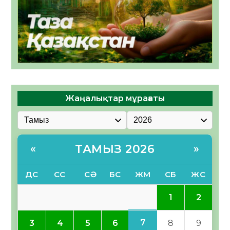
Жаңалықтар мұрағаты
ТАМЫЗ 2026
«
»
ДС
СС
СӘ
БС
ЖМ
СБ
ЖС
1
2
7
3
4
5
6
8
9