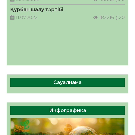
ҚОСЫЛҒАН ҮЛЕС
Құрбан шалу тәртібі
05.08.2026
39
0
11.07.2022
182216
0
Сауалнама
Инфографика