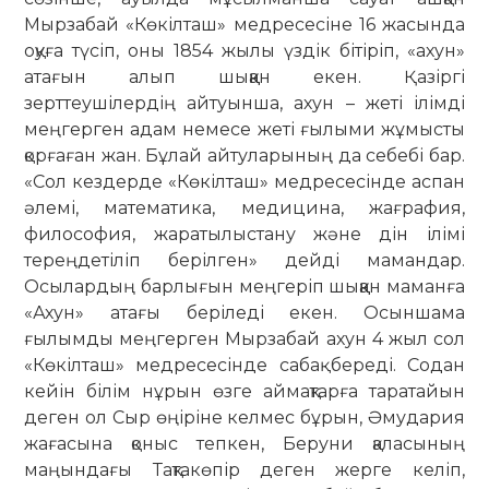
Мырзабай «Көкілташ» медресесіне 16 жасында
оқуға түсіп, оны 1854 жылы үздік бітіріп, «ахун»
атағын алып шыққан екен. Қазіргі
зерттеушілердің айтуынша, ахун – жеті ілімді
меңгерген адам немесе жеті ғылыми жұмысты
қорғаған жан. Бұлай айтуларының да себебі бар.
«Сол кездерде «Көкілташ» медресесінде аспан
әлемі, математика, медицина, жағрафия,
философия, жаратылыстану және дін ілімі
тереңдетіліп берілген» дейді мамандар.
Осылардың барлығын меңгеріп шыққан маманға
«Ахун» атағы беріледі екен. Осыншама
ғылымды меңгерген Мырзабай ахун 4 жыл сол
«Көкілташ» медресесінде сабақ береді. Содан
кейін білім нұрын өзге аймақтарға таратайын
деген ол Сыр өңіріне келмес бұрын, Әмудария
жағасына қоныс тепкен, Беруни қаласының
маңындағы Тақтакөпір деген жерге келіп,