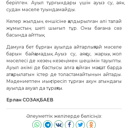
берілген. Ауыл тұрғындары үшін ауыз су, аяқ
судан мәселе туындамайды.
Келер жылдың еншісіне қалдырылған әлі талай
жұмыстың шеті шығып тұр. Оны бағана сөз
басында айттық.
Дамуға бет бұрған ауылда айтарлықтай мәселе
барын байқамадық. Ауыз су, аяқсу, жарық, жол
мәселесі де кезең-кезеңімен шешімін тауыпты.
Ауыл әкімі де бастысы алға қойған мақсат барда
атқарылатын істер де толастамайтынын айтады.
Мәдениетпен иық тіресіп тұрған ахун атындағы
ауылда ахуал да тұрақты.
Ерлан СОЗАҚБАЕВ
Әлеуметтік желілерде бөлісіңіз: