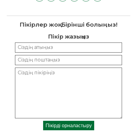
Пікірлер жоқ. Бірінші болыңыз!
Пікір жазыңыз