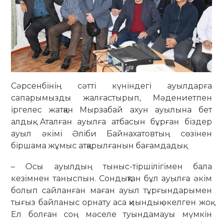
Сәрсенбінің сәтті күніндегі ауылдарға
сапарымызды жалғастырып, Мәдениетпен
іргелес жатқан Мырзабай ахун ауылына бет
алдық. Аталған ауылға атбасын бұрған біздер
ауыл әкімі Әліби Байнахатовтың сөзінен
біршама жұмыс атқарылғанын бағамдадық.
– Осы ауылдың тыныс-тіршілігімен бала
кезімнен таныспын. Сондықтан бұл ауылға әкім
болып сайланған маған ауыл тұрғындарымен
тығыз байланыс орнату аса қиындық әкелген жоқ.
Ел болған соң мәселе туындамауы мүмкін