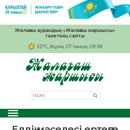
Жалағаш аудандық «Жалағаш жаршысы»
газетінің сайты
33°C
, Жұма, 07 тамыз, 09:38
Елдің мәселесі ертеңге