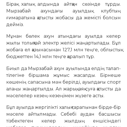
Бірақ халық алдында айтқан сөзінде тұрды.
Мырзабай ахундағы ауылдық клубтың
ғимаратына қатысты жобасы да жемісті болсын
дейміз.
Мұнан бөлек ахун атындағы ауылда келер
жылы толықтай электр желісі жаңартылады. Бұл
жобаға ел қазынасынан 127,1 млн теңге, облыстық
бюджеттен 14,1 млн теңге қаралып тұр.
Биыл да Мырзабай ахун ауылында елдің талап-
тілегіне біршама жұмыс жасалды. Бірнеше
көшенің сапасына мән берілді, ауылдағы спорт
алаңы жаңартылды. Ал жарық, аяқ суға қатысты да
мәселелер кезең-кезеңімен жүзеге асты.
Бұл ауылда жергілікті халық тарапынан бірде-бір
мәселе айтылмады. Себебі аудан басшысы
тізбектеген келер жылдың еншісіндегі