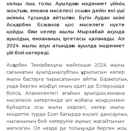
халқы лық толы. Ауылдағы мәдениет үйінің
жоқтығы, емхана мәселесі осыған дейін екі-үші
әкімнің тұсында айтылған. Бүгін Аудан әкімі
Асқарбек Есжанов қос мәселеге нүкте
қойды. Яғни келер жылы Мырзабай ахунда
ауылдық емхананың іргетасы қаланады. Ал
2024 жылы ахун атындағы ауылда мәдениет
үйі бой көтереді.
Асқарбек Темірбекұлы мейлінше 2024 жылы
салынатын ауылдық клубтың құрылысын келер
жылы бастауға тырысатынын айтты. Бірақ толық
уәде берген жоқ. Бұл оның әдеті де. Естеріңізде
болса, Аламесектегі ағайын ауылдық емхана
мәселесін көтергенде әлі жобасы жоқ дүниені
бұйыртса осы жылы әзірлеп, келер жылы
міндеттеі түрде Есет батырда еңселі денсаулық
нысанының бой көтеруіне жұмыс жасайтынын
жеткізген. Ол кезде де толық уәде берген жоқ.