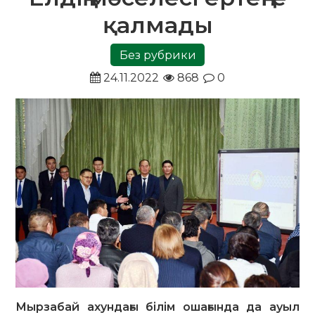
қалмады
Без рубрики
24.11.2022
868
0
Мырзабай ахундағы білім ошағында да ауыл