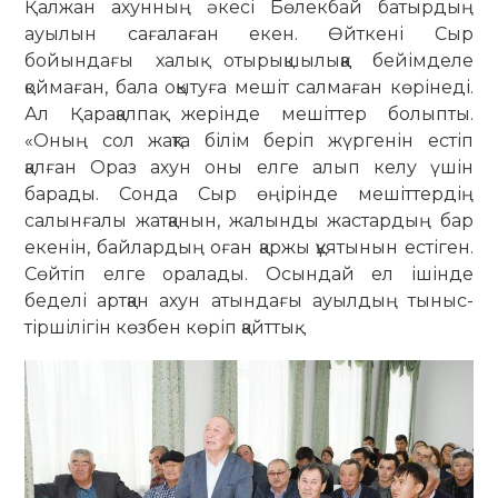
Қалжан ахунның әкесі Бөлекбай батырдың
ауылын сағалаған екен. Өйткені Сыр
бойындағы халық отырықшылыққа бейімделе
қоймаған, бала оқытуға мешіт салмаған көрінеді.
Ал Қарақалпақ жерінде мешіттер болыпты.
«Оның сол жақта білім беріп жүргенін естіп
қалған Ораз ахун оны елге алып келу үшін
барады. Сонда Сыр өңірінде мешіттердің
салынғалы жатқанын, жалынды жастардың бар
екенін, байлардың оған қаржы құятынын естіген.
Сөйтіп елге оралады. Осындай ел ішінде
беделі артқан ахун атындағы ауылдың тыныс-
тіршілігін көзбен көріп қайттық.