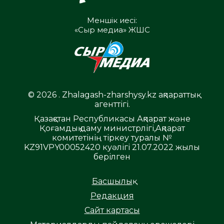
Меншік иесі:
«Сыр медиа» ЖШС
© 2026 . Zhalagash-zharshysy.kz ақпараттық
агенттігі.
Қазақстан Республикасы Ақпарат және
Қоғамдық даму министрлігі,Ақпарат
комитетінің тіркеу туралы №
KZ91VPY00052420 куәлігі 21.07.2022 жылы
берілген
Басшылық
Редакция
Сайт картасы