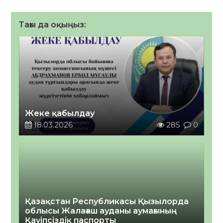
Тағы да оқыңыз:
Жеке қабылдау
18.03.2026
285
0
Қазақстан Республикасы Қызылорда
облысы Жалағаш ауданы аумағының
Қауіпсіздік паспорты