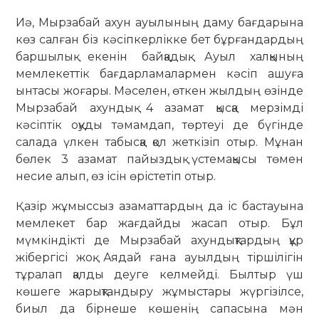
Иә, Мырзабай ахун ауылының даму бағдарына
көз салған біз кәсіпкерлікке бет бұрғандардың
баршылық екенін байқадық. Ауыл халқының
мемлекеттік бағдарламалармен кәсіп ашуға
ынтасы жоғары. Мәселен, өткен жылдың өзінде
Мырзабай ахундық 4 азамат қысқа мерзімді
кәсіптік оқуды тәмамдап, төртеуі де бүгінде
салада үлкен табысқа қол жеткізіп отыр. Мұнан
бөлек 3 азамат пайыздық үстемақысы төмен
несие алып, өз ісін өрістетіп отыр.
Қазір жұмыссыз азаматтардың да іс бастауына
мемлекет бар жағдайды жасап отыр. Бұл
мүмкіндікті де Мырзабай ахундықтардың құр
жібергісі жоқ. Аядай ғана ауылдың тіршілігін
тұралап қалды деуге келмейді. Былтыр үш
көшеге жарықтандыру жұмыстары жүргізілсе,
биыл да бірнеше көшенің сапасына мән