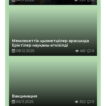
Мемлекеттік қызметшілер арасында
Еріктілер науқаны өткізілді
08.12.2025
461
0
Вакцинация
06.11.2025
352
0