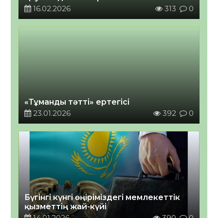
16.02.2026
313
0
«Тұманды тәтті» ертегісі
23.01.2026
392
0
Бүгінгі күнгі өңіріміздегі мемлекеттік
қызметтің жай-күйі
14.01.2026
390
0