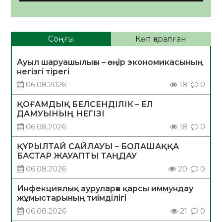
Соңғы
Көп қаралған
Ауыл шаруашылығы – өңір экономикасының
негізгі тірегі
06.08.2026
18
0
ҚОҒАМДЫҚ БЕЛСЕНДІЛІК – ЕЛ
ДАМУЫНЫҢ НЕГІЗІ
06.08.2026
18
0
ҚҰРЫЛТАЙ САЙЛАУЫ – БОЛАШАҚҚА
БАСТАР ЖАУАПТЫ ТАҢДАУ
06.08.2026
20
0
Инфекциялық ауруларға қарсы иммундау
жұмыстарының тиімділігі
06.08.2026
21
0