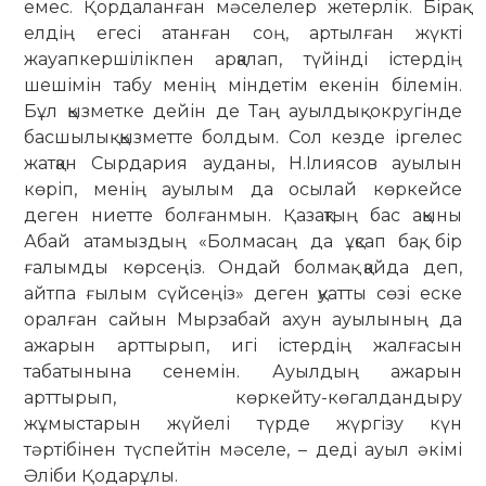
емес. Қордаланған мәселелер жетерлік. Бірақ
елдің егесі атанған соң, артылған жүкті
жауапкершілікпен арқалап, түйінді істердің
шешімін табу менің міндетім екенін білемін.
Бұл қызметке дейін де Таң ауылдық округінде
басшылық қызметте болдым. Сол кезде іргелес
жатқан Сырдария ауданы, Н.Ілиясов ауылын
көріп, менің ауылым да осылай көркейсе
деген ниетте болғанмын. Қазақтың бас ақыны
Абай атамыздың «Болмасаң да ұқсап бақ, бір
ғалымды көрсеңіз. Ондай болмақ қайда деп,
айтпа ғылым сүйсеңіз» деген қуатты сөзі еске
оралған сайын Мырзабай ахун ауылының да
ажарын арттырып, игі істердің жалғасын
табатынына сенемін. Ауылдың ажарын
арттырып, көркейту-көгалдандыру
жұмыстарын жүйелі түрде жүргізу күн
тәртібінен түспейтін мәселе, – деді ауыл әкімі
Әліби Қодарұлы.