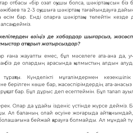
тар отбасы «бір озат оқушы болса, шәкіртақысын біз 
әжібаев та 2-3 оқушыға шәкіртақы тағайындауға дайы
 өсім бар. Енді оларға шәкіртақы төлейтін кезде
алсақ дейміз.
 желілерден өзіңіз де хабардар шығарсыз, жас­өсп
ұмыстар атқарып жатыр­сыздар?
 ғана жауапты емес, бұл мәселеге ата-ана да, уч
ақ біз де олардың арасында қылмыстың ал­дын алу
ұ­рақты. Күнделікті мұғалімдермен кезекшілі
 берілген көше бар, жасөспірімдердің ата-ана­сыз 
рұқсат бар. Бұл дұрыс деп есептеймін. Бұл талап ауыл
рек. Олар да ұдайы ізденіс үстінде жүрсе дейміз. 
ады. Ал баланың олай өсуіне жоғарыда айтқанымдай,
лашағына бейжай қарауға болмайды. Ал мұндай түс