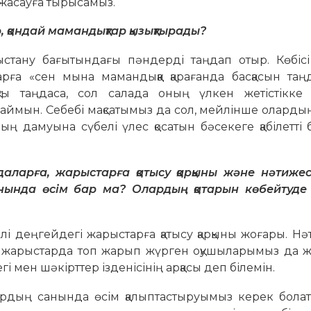
 жасауға тырысамыз.
р, қандай мамандықтар қызықтырады?
стану бағытындағы пәндерді таңдап отыр. Көбісі
арға «сен мына мамандыққа қарағанда басқасын таң
ты таңдаса, сол салада оның үлкен жетістікке 
ймын. Себебі мақсатымыз да сол, мейлінше олардың
ың дамуына сүбелі үлес қосатын бәсекеге қабілетті
даларға, жарыстарға қатысу қарқыны және нәтижесі
нында өсім бар ма? Олардың қатарын көбейтуде
лі деңгейдегі жарыстарға қатысу қарқыны жоғары. Н
і жарыстарда топ жарып жүрген оқушыларымыз да ж
мен шәкірттер ізденісінің арқасы деп білемін.
лардың санында өсім қалыптастыруымыз керек болат