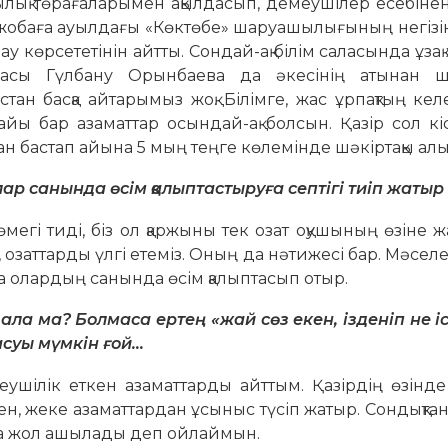
ылық төрағаларымен ақылдасып, демеу­шілер есебіне
 жобаға ауылдағы «Көктөбе» шаруашылығының негізін
у көрсететінін айтты. Сондай-ақ білім саласында ұза
сы Гүлбану Орынбаева да әкесінің атынан шә
ан басқа айтарымыз жоқ. Білімге, жас ұрпақтың кел
ы бар азаматтар осындай-ақ болсын. Қазір сол кі
дан бастап айына 5 мың теңге көлемінде шәкіртақы ал
лар санында өсім қалыптастыруға септігі тиіп жатыр
мегі тиді, біз ол қаржыны тек озат оқушының өзіне 
озаттарды үлгі етеміз. Оның да нәтижесі бар. Мәселен
да олардың санында өсім қалыптасып отыр.
 ала ма? Болмаса ертең «жай сөз екен, ізденіп не і
асуы мүмкін ғой…
ушілік еткен азаматтарды айттым. Қазірдің өзінде
ден, жеке азаматтардан ұсыныс түсіп жатыр. Сондықта
уға жол ашылады деп ойлаймын.