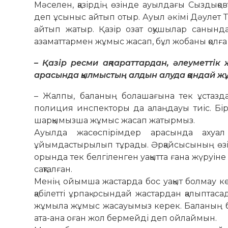
Мәселен, қазірдің өзінде ауылдағы Сыздықов­
деп ұсыныс айтып отыр. Ауыл әкімі Дәулет Т
айтып жатыр. Қазір озат оқушылар санында
азаматтармен жұмыс жасап, бұл жобаны қолға 
– Қазір ресми ақпараттардан, әлеуметтік
арасында қылмыстың алдын алуда қандай ж
– Жалпы, баланың болашағына тек ұстаздар
полиция инспекторы да алаңдауы тиіс. Бір
шарқымызша жұмыс жасап жатырмыз.
Ауылда жасөспірімдер арасында ахуал т
ұйымдастырылып тұрады. Әрқайсысының өзіне
орында тек белгіленген уақытта ғана жүруіне 
сақталған.
Менің ойымша жастарда бос уақыт болмау ке
қабілетті ұрпақ осындай жастардан қалыптас
жұмыла жұмыс жасауымыз керек. Баланың бо
ата-ана оған жол бермейді деп ойлаймын.