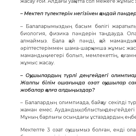
жасау ғой. Алдағы уақытта сол межеге жұмыс
– Мектеп түлектерін негізінен қандай пәнде
– Балаларымыздың басым бөлігі жараты­лы
биология, физика пәндерін таң­дауда. Ол
алмаймыз. Бала қай пәнді, қай мамандық
әріптестеріммен шама-шарқымша жұмыс жаса
мамандық иегері болып, мемлекеттің, қоғамн
жұмыс жасау.
– Оқушылардың түрлі деңгейдегі олимпиа­
Жалпы білім ошағында озат оқушылар са
жобалар қолға алдыңыздар?
– Балалардың олимпиада, байқау секілді түр
жаман емес. Аудандық, облыстық деңгейдег
Мұның барлығы осындағы ұстаздардың еңбегі 
Мектепте 3 озат оқушымыз болған, енді о