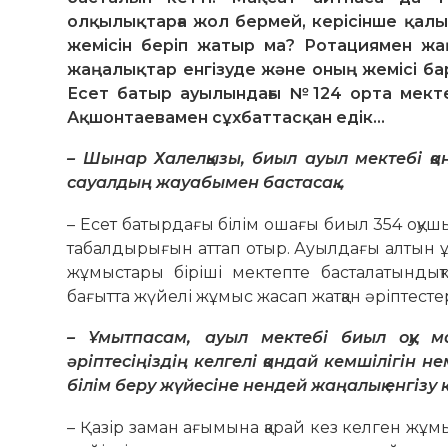
олқылықтарға жол бермей, керісінше қалып
жемісін беріп жатыр ма? Ротациямен жа
жаңалықтар енгізуде және оның жемісі ба
Есет батыр ауылындағы №124 орта мекте
Ақшонтаевамен сұхбаттасқан едік…
– Шынар Халелқызы, биыл ауыл мектебі қ
сауалдың жауабымен бастасақ…
– Есет батырдағы білім ошағы биыл 354 оқу
табалдырығын аттап отыр. Ауылдағы алтын ұя
жұмыстары біріші мектепте басталатындық
бағытта жүйелі жұмыс жасап жатқан әріптест
– Ұмытпасам, ауыл мектебі биыл оқу ма
әріптесіңіздің келгелі қандай кем­шілігін
білім беру жүйесіне нендей жаңалық енгізу 
– Қазір заман ағымына қарай кез келген жұмы