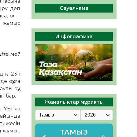
апасына
сақтау – әр азаматтың
міндеті
Сауалнама
тыру деп
са, ол –
05.08.2026
46
0
ен жұмыс
Руслан Рүстемұлы облыс
әкімінің кеңесшісі болып
Инфографика
тағайындалды
05.08.2026
43
0
шіте ме?
дің 23-і
де оқуға
аулы оқу
і бар.
Жаңалықтар мұрағаты
з ҰБТ-ға
к айында
әтижесін
на жұмыс
ТАМЫЗ
«
»