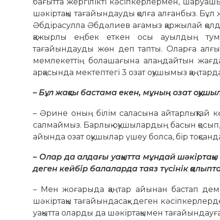
бағытта жергілікті кәсіпкерлермен, шаруаш
шәкіртақы тағайындауды қолға алғанбыз. Бұл
Әбдірасулла Әбдәлиев ағамыз қаржылай қолда
қажырлы еңбек еткен осы ауылдың тума
тағайындауды жөн деп тапты. Оларға алғыст
мемлекеттің болашағына алаңдайтын жағдай
арқасында мектептегі 3 озат оқушымыз қаңтар
– Бұл жақсы бастама екен, мұның озат оқушы
– Әрине оның білім саласына айтарлықтай кө
салмаймыз. Барлық оқушылардың басын қосып, 
айында озат оқушылар үшеу болса, бір тоқсан
– Олар да алдағы уақытта мұндай шәкір­тақы
деген кейбір балаларда таяз түсінік қалыпт
– Мен жоғарыда қаңтар айынан бастап деме
шәкіртақы тағайындасақ» деген кә­сіп­керлер
уақытта оларды да шәкірт­ақымен тағайында