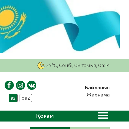
27°C
, Сенбі, 08 тамыз, 04:14
Байланыс
Жарнама
қаз
qaz
Қоғам