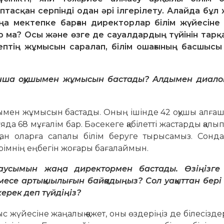
тасқан серпінді одан әрі ілгерілету. Алайда бұл
ңа мектепке барған директорлар білім жүйесіне
р ма? Осы және өзге де сауалдардың түйінін тарқа
птің жұмысын саралап, білім ошағының басшыс
анша оқушымен жұмысын бастады? Алды­мен диало
шымен жұмысын бастады. Оның ішінде 42 оқушы алға
да 68 мұғалім бар. Бәсекеге қабілетті жастарды қалы
тан оларға сапалы білім беруге тырысамыз. Сондай
ерімнің еңбегін жоғары бағалаймын.
усымын жаңа директормен бастады. Өзі­ңіз­ге 
 немесе артықшылығын байқадыңыз? Сол уақыттан бер
керек деп түйдіңіз?
с жүйесіне жаңалық қажет, оны өздеріңіз де білесізде