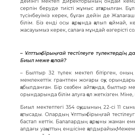
дейінгі мектеп директорының ондай кемші
серпін беруде тиісті жұмыс атқарылған. Б
түсінбеуіміз керек, бұған дейін де Жалаға
білім. Біз енді осы қарқында қалып қоймай,
жасауымыз керек, салаға мұндай өзгерісті со
– Ұлттық бірыңғай тестілеуге түлек­тердің 
Биыл меже қалай?
– Былтыр 32 түлек мектеп бітірген, оның 2
мемлекеттік грантпен жоғары оқу орындарынд
қабылданған. Бір сөзбен айтқанда, былтыр м
орындарында білім алуға қол жеткізген. Міне
Биыл мектептегі 354 оқушының 22-сі 11 сы
қатысады. Олардың Ұлттық бірыңғай тестілеу
бастап кеттік. Балалардың қарқыны жаман е
алдағы уақыттың еншісіне қалдырайық. Меже