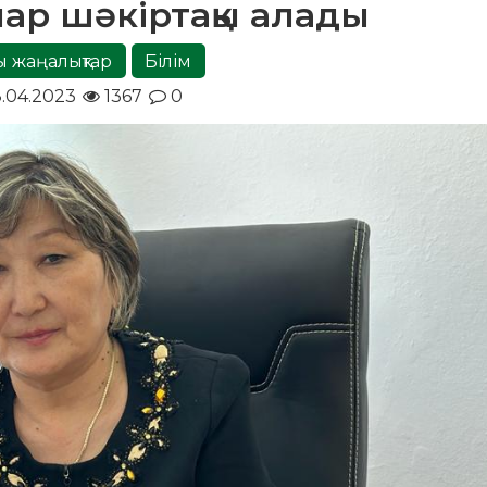
лар шәкіртақы алады
ы жаңалықтар
Білім
.04.2023
1367
0