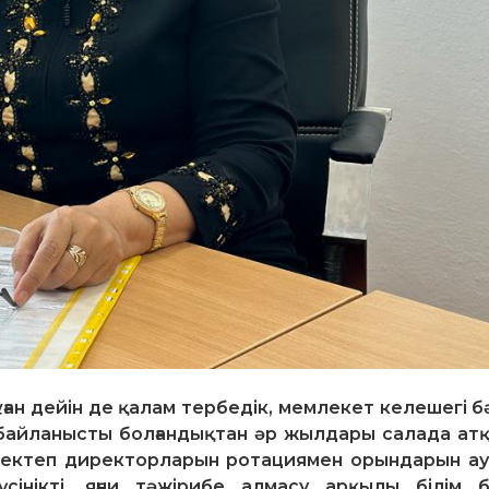
бұған дейін де қалам тербедік, мемлекет келешегі 
 байланысты болғандықтан әр жылдары салада атқ
 мектеп директорларын ротациямен орындарын а
інікті, яғни тәжірибе алмасу арқылы білім б