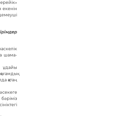
берейік»
н екенін
 демеуші
ірімдер
ас­келік
да шама-
к ұдайы
қоғамдық
да қатаң
Бәсекеге
 бәріміз
ініктегі