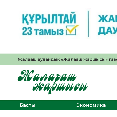
Жалағаш аудандық «Жалағаш жаршысы» газе
Басты
Экономика