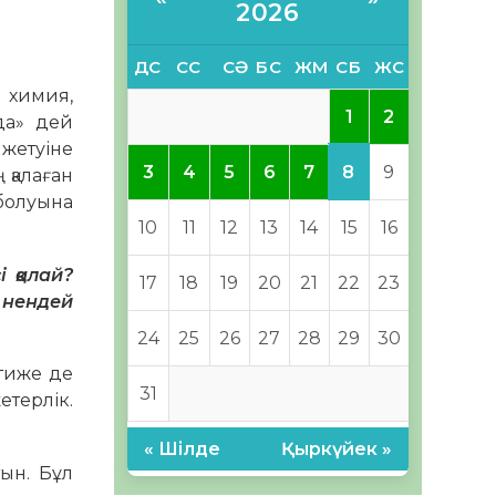
2026
ДС
СС
СӘ
БС
ЖМ
СБ
ЖС
 химия,
1
2
да» дей
жетуіне
8
3
4
5
6
7
9
 қалаған
 болуына
10
11
12
13
14
15
16
 қалай?
17
18
19
20
21
22
23
 нендей
24
25
26
27
28
29
30
әтиже де
31
етерлік.
« Шілде
Қыркүйек »
ын. Бұл