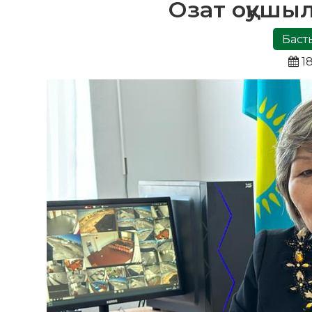
Озат оқушы
Баст
18