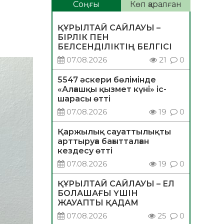
Соңғы
Көп қаралған
ҚҰРЫЛТАЙ САЙЛАУЫ –
БІРЛІК ПЕН
БЕЛСЕНДІЛІКТІҢ БЕЛГІСІ
07.08.2026
21
0
5547 әскери бөлімінде
«Алғашқы қызмет күні» іс-
шарасы өтті
07.08.2026
19
0
Қаржылық сауаттылықты
арттыруға бағытталған
кездесу өтті
07.08.2026
19
0
ҚҰРЫЛТАЙ САЙЛАУЫ – ЕЛ
БОЛАШАҒЫ ҮШІН
ЖАУАПТЫ ҚАДАМ
07.08.2026
25
0