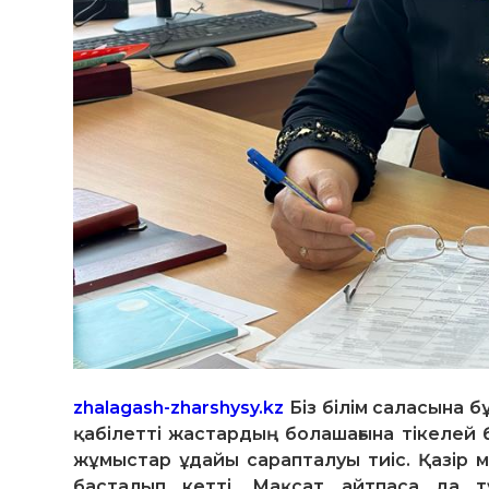
zhalagash-zharshysy.kz
Біз білім саласына 
қабілетті жастардың болашағына тікелей
жұмыстар ұдайы сарапталуы тиіс. Қазір
басталып кетті. Мақсат айтпаса да түс