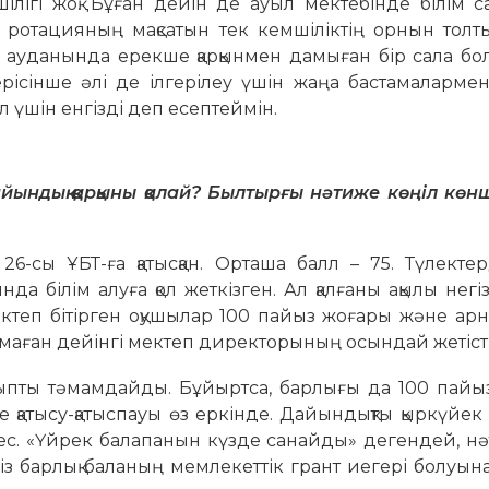
лігі жоқ. Бұған дейін де ауыл мектебінде білім с
ұл ротацияның мақсатын тек кемшіліктің орнын тол
ш ауданында ерекше қарқынмен дамыған бір сала бол
 керісінше әлі де ілгерілеу үшін жаңа бастамаларм
л үшін енгізді деп есептеймін.
дайындық қарқыны қалай? Былтырғы нәтиже көңіл көн
6-сы ҰБТ-ға қатысқан. Орташа балл – 75. Түлектер
а білім алуға қол жеткізген. Ал қалғаны ақылы негіз
ектеп бітірген оқушылар 100 пайыз жоғары және арн
, маған дейінгі мектеп директорының осындай жетістіг
ныпты тәмамдайды. Бұйыртса, барлығы да 100 пайы
ге қатысу-қатыспауы өз еркінде. Дайындықты қыркүйе
мес. «Үйрек балапанын күзде санайды» дегендей, н
міз барлық баланың мемлекеттік грант иегері болуы