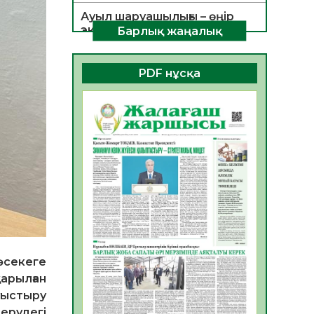
Ауыл шаруашылығы – өңір
экономикасының негізгі
Барлық жаңалық
тірегі
06.08.2026
34
0
PDF нұсқа
ҚОҒАМДЫҚ БЕЛСЕНДІЛІК –
ЕЛ ДАМУЫНЫҢ НЕГІЗІ
06.08.2026
32
0
ҚҰРЫЛТАЙ САЙЛАУЫ –
БОЛАШАҚҚА БАСТАР
ЖАУАПТЫ ТАҢДАУ
06.08.2026
35
0
Инфекциялық ауруларға
қарсы иммундау
жұмыстарының тиімділігі
бәсекеге
06.08.2026
35
0
арылған
Көкжөтел ауруы туралы
уыстыру
ерудегі
06.08.2026
33
0