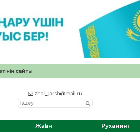
тінің сайты
zhal_jarsh@mail.ru
Жаһан
Руханият