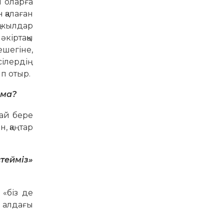
н оларға
 қалаған
қ жылдар
кіртақы
ешегіне,
сілердің
ып отыр.
 ма?
жай бере
, қаңтар
стейміз»
 «біз де
н алдағы