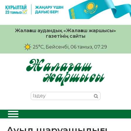
Жалағаш аудандық «Жалағаш жаршысы»
газетінің сайты
25°C
, Бейсенбі, 06 тамыз, 07:29
Ауыл шаруашылығы