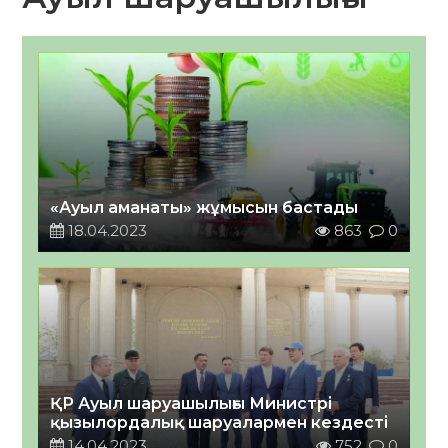
«Ауыл аманаты» жұмысын бастады
18.04.2023
863
0
ҚР Ауыл шаруашылығы Министрі
қызылордалық шаруалармен кездесті
14.04.2023
752
0