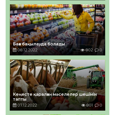
Баға бақылауда болады
08.12.2022
802
0
Кеңесте қаралған мәселелер шешімін
тапты
07.12.2022
801
0