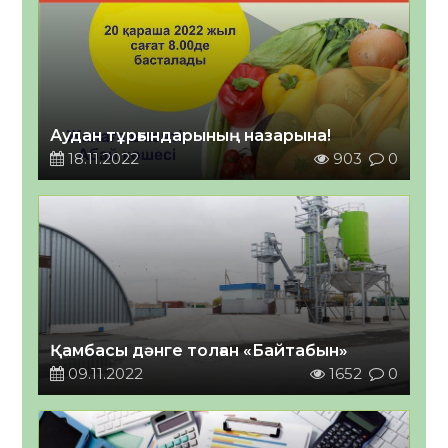
Аудан тұрғындарының назарына!
18.11.2022
903
0
Қамбасы дәнге толған «Байтабын»
09.11.2022
1652
0