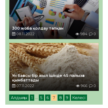
300 жоба қолдау тапқан
08.11.2022
984
0
Ұн бағасы бір жыл ішінде 45 пайызға
қымбаттады
07.11.2022
966
0
Алдыңғы
1
…
5
6
7
8
9
Келесі