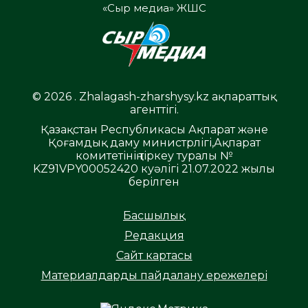
«Сыр медиа» ЖШС
© 2026 . Zhalagash-zharshysy.kz ақпараттық
агенттігі.
Қазақстан Республикасы Ақпарат және
Қоғамдық даму министрлігі,Ақпарат
комитетінің тіркеу туралы №
KZ91VPY00052420 куәлігі 21.07.2022 жылы
берілген
Басшылық
Редакция
Сайт картасы
Материалдарды пайдалану ережелері