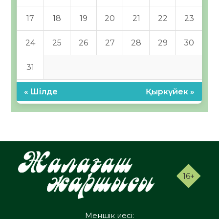
17
18
19
20
21
22
23
24
25
26
27
28
29
30
31
« Шілде
Қыркүйек »
16+
Меншік иесі: