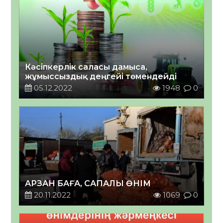
Кәсіпкерлік саласы дамыса,
жұмыссыздық деңгейі төмендейді
05.12.2022
1948
0
АРЗАН БАҒА, САПАЛЫ ӨНІМ
20.11.2022
1069
0