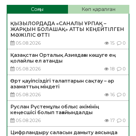
Соңғы
Көп қаралған
ҚЫЗЫЛОРДАДА «САНАЛЫ ҰРПАҚ –
ЖАРҚЫН БОЛАШАҚ» АТТЫ КЕҢЕЙТІЛГЕН
МӘЖІЛІС ӨТТІ
05.08.2026
15
0
Қазақстан Орталық Азиядағы көшуге ең
қолайлы ел атанды
05.08.2026
18
0
Өрт қауіпсіздігі талаптарын сақтау – әр
азаматтың міндеті
05.08.2026
16
0
Руслан Рүстемұлы облыс әкімінің
кеңесшісі болып тағайындалды
05.08.2026
17
0
Цифрландыру саласын дамыту аясында