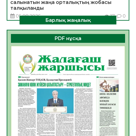
салынатын жаңа орталықтың жобасы
талқыланды
05.08.2026
17
0
Барлық жаңалық
Алғашқы цифрлық жасанды интеллект
құралдарының таныстырылымы өтті
PDF нұсқа
05.08.2026
17
0
Қазақстандықтардың 72,3%-ы жаңа
Құрылтай үшін дауыс беруге дайын
05.08.2026
18
0
ӘРБІР ДАУЫС – ҚОҒАМ ДАМУЫНА
ҚОСЫЛҒАН ҮЛЕС
05.08.2026
25
0
ҚҰРЫЛТАЙ САЙЛАУЫ – БІРЛІК ПЕН
ЖАУАПКЕРШІЛІККЕ БАСТАЙТЫН ҚАДАМ
05.08.2026
24
0
Мектептен – Ұлттық ұлан сапына