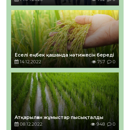
Еселі еңбек қашанда нәтижесін береді
14.12.2022
757
0
Атқарылған жұмыстар пысықталды
08.12.2022
948
0