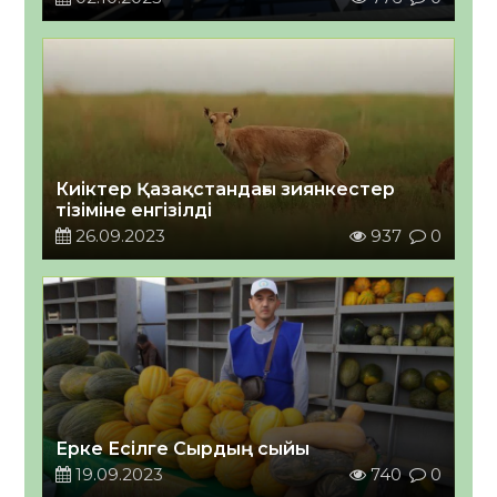
Киіктер Қазақстандағы зиянкестер
тізіміне енгізілді
26.09.2023
937
0
Ерке Есілге Сырдың сыйы
19.09.2023
740
0