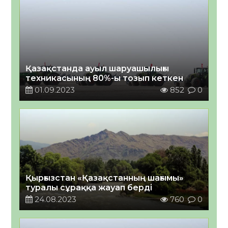
Қазақстанда ауыл шаруашылығы
техникасының 80%-ы тозып кеткен
01.09.2023
852
0
Қырғызстан «Қазақстанның шағымы»
туралы сұраққа жауап берді
24.08.2023
760
0