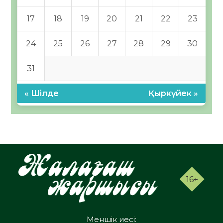
17
18
19
20
21
22
23
24
25
26
27
28
29
30
31
« Шілде
Қыркүйек »
16+
Меншік иесі: