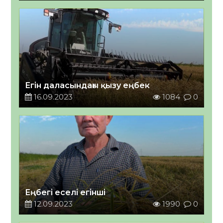
Егін даласындағы қызу еңбек
16.09.2023
1084
0
Еңбегі еселі егінші
12.09.2023
1990
0