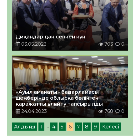
Диқандар дән сепкен күн
03.05.2023
703
0
«Ауыл аманаты» бағдарламасы
шеңберінде облысқа бөлінген
қаражатты ұлғайту тапсырылды
24.04.2023
768
0
Алдыңғы
1
…
4
5
6
7
8
9
Келесі