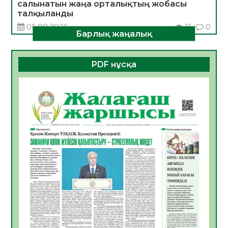
салынатын жаңа орталықтың жобасы
талқыланды
05.08.2026
15
0
Барлық жаңалық
Алғашқы цифрлық жасанды интеллект
құралдарының таныстырылымы өтті
PDF нұсқа
05.08.2026
16
0
Қазақстандықтардың 72,3%-ы жаңа
Құрылтай үшін дауыс беруге дайын
05.08.2026
17
0
ӘРБІР ДАУЫС – ҚОҒАМ ДАМУЫНА
ҚОСЫЛҒАН ҮЛЕС
05.08.2026
24
0
ҚҰРЫЛТАЙ САЙЛАУЫ – БІРЛІК ПЕН
ЖАУАПКЕРШІЛІККЕ БАСТАЙТЫН ҚАДАМ
05.08.2026
22
0
Мектептен – Ұлттық ұлан сапына