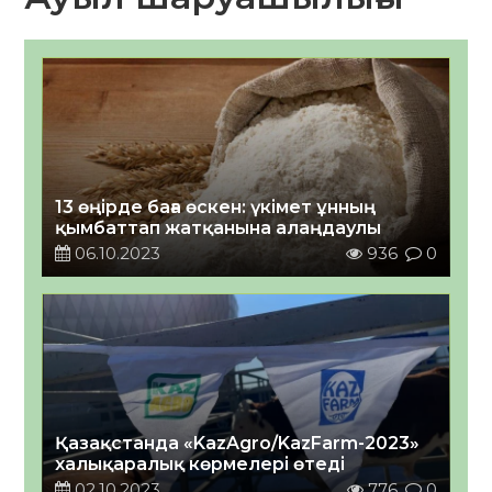
13 өңірде баға өскен: үкімет ұнның
қымбаттап жатқанына алаңдаулы
06.10.2023
936
0
Қазақстанда «KazAgro/KazFarm-2023»
халықаралық көрмелері өтеді
02.10.2023
776
0