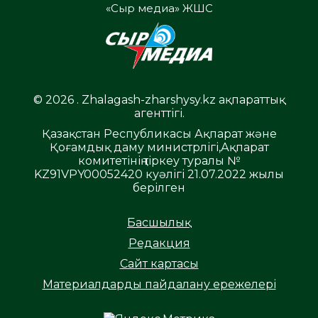
«Сыр медиа» ЖШС
© 2026 . Zhalagash-zharshysy.kz ақпараттық
агенттігі.
Қазақстан Республикасы Ақпарат және
Қоғамдық даму министрлігі,Ақпарат
комитетінің тіркеу туралы №
KZ91VPY00052420 куәлігі 21.07.2022 жылы
берілген
Басшылық
Редакция
Сайт картасы
Материалдарды пайдалану ережелері