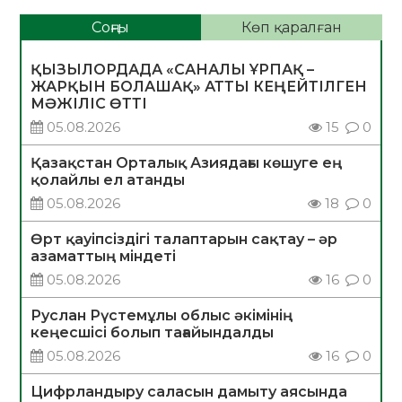
Соңғы
Көп қаралған
ҚЫЗЫЛОРДАДА «САНАЛЫ ҰРПАҚ –
ЖАРҚЫН БОЛАШАҚ» АТТЫ КЕҢЕЙТІЛГЕН
МӘЖІЛІС ӨТТІ
05.08.2026
15
0
Қазақстан Орталық Азиядағы көшуге ең
қолайлы ел атанды
05.08.2026
18
0
Өрт қауіпсіздігі талаптарын сақтау – әр
азаматтың міндеті
05.08.2026
16
0
Руслан Рүстемұлы облыс әкімінің
кеңесшісі болып тағайындалды
05.08.2026
16
0
Цифрландыру саласын дамыту аясында