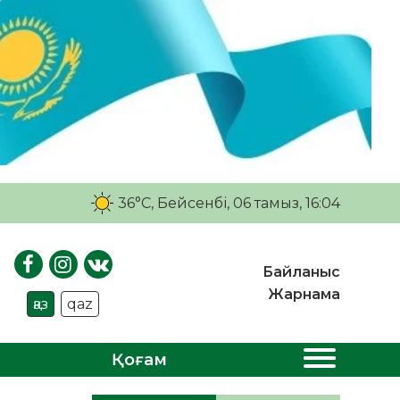
36°C
, Бейсенбі, 06 тамыз, 16:04
Байланыс
Жарнама
қаз
qaz
Қоғам