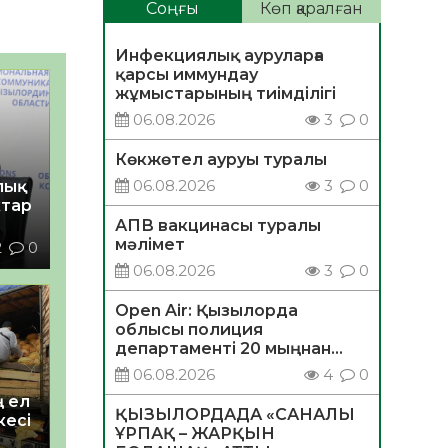
Соңғы
Көп қаралған
Инфекциялық ауруларға
қарсы иммундау
жұмыстарының тиімділігі
06.08.2026
3
0
Көкжөтел ауруы туралы
06.08.2026
3
0
лық
ктар
АПВ вакцинасы туралы
мәлімет
2
0
06.08.2026
3
0
Open Air: Қызылорда
облысы полиция
департаменті 20 мыңнан
астам көрерменнің
06.08.2026
4
0
қауіпсіздігін қамтамасыз етті
 ел
ҚЫЗЫЛОРДАДА «САНАЛЫ
кесі
ҰРПАҚ – ЖАРҚЫН