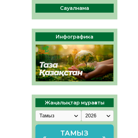
Мектептен – Ұлттық ұлан
сапына
Сауалнама
04.08.2026
39
0
Үкіметтік емес ұйымдарға
арналған сыйлықақы
Инфографика
конкурсына өтінім қабылдау
басталды
04.08.2026
44
0
Жаңалықтар мұрағаты
ТАМЫЗ
«
»