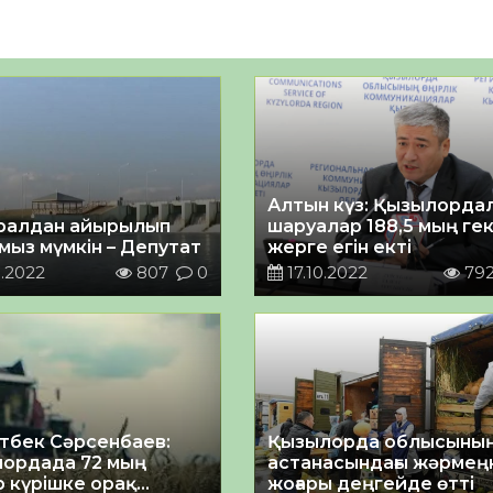
Алтын күз: Қызылорда
Аралдан айырылып
шаруалар 188,5 мың ге
мыз мүмкін – Депутат
жерге егін екті
.2022
807
0
17.10.2022
79
тбек Сәрсенбаев:
Қызылорда облысының
ордада 72 мың
астанасындағы жәрмең
р күрішке орақ
жоғары деңгейде өтті