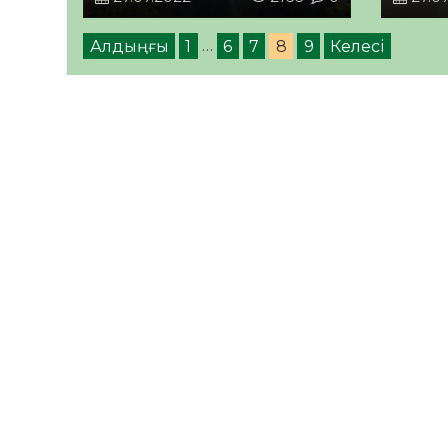
Алдыңғы
1
…
6
7
8
9
Келесі