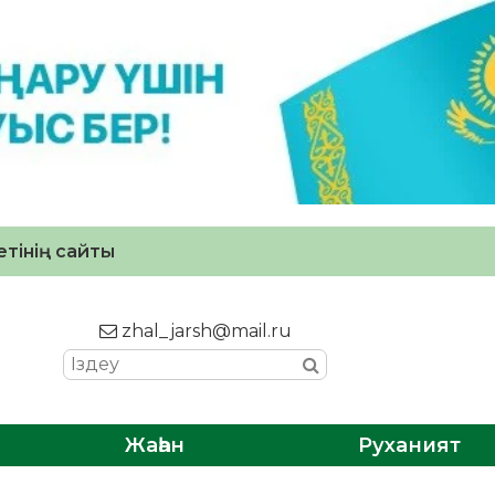
тінің сайты
zhal_jarsh@mail.ru
Жаһан
Руханият