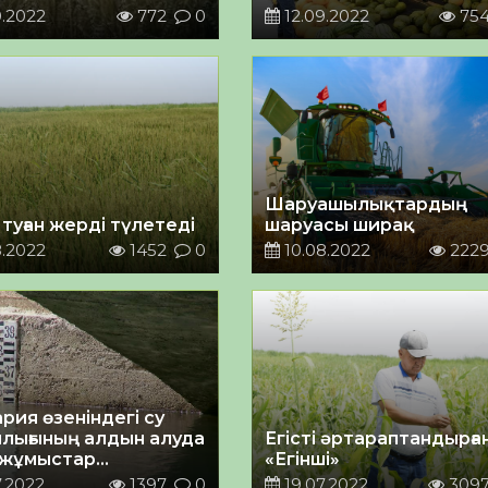
нды
0.2022
772
0
12.09.2022
75
Шаруашылықтардың
 туған жерді түлетеді
шаруасы ширақ
8.2022
1452
0
10.08.2022
222
рия өзеніндегі су
лығының алдын алуда
Егісті әртараптандырға
і жұмыстар
«Егінші»
ылуда
.2022
1397
0
19.07.2022
309