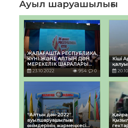
Ауыл шаруашылығы
ЖАЛАҒАШТА РЕСПУБЛИКА
КҮНІ ЖӘНЕ АЛТЫН ДӘН
Кіші 
МЕРЕКЕЛІК ШАРАЛАРЫ
қалуы
ӨТКІЗІЛДІ
23.10.2022
954
0
20.10
“Алтын дән-2022”
Қайра
ауылшаруашылығы
Қызыл
өнімдерінің жәрмеңкесі
гекта