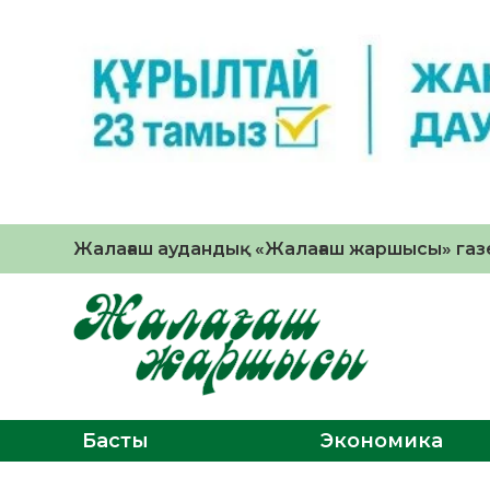
Жалағаш аудандық «Жалағаш жаршысы» газе
Басты
Экономика