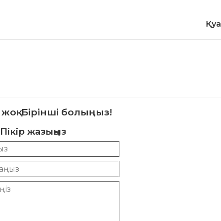
Қу
 жоқ. Бірінші болыңыз!
Пікір жазыңыз