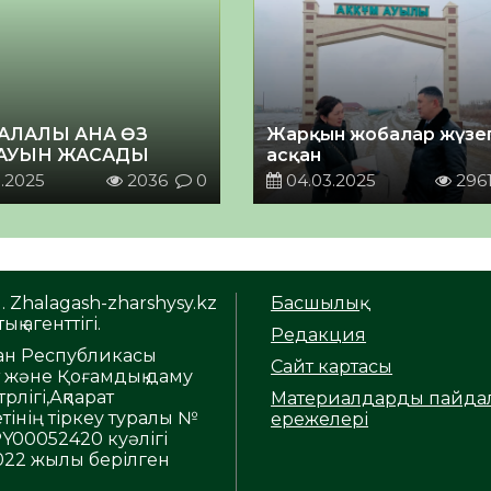
АЛАЛЫ АНА ӨЗ
Жарқын жобалар жүзе
АУЫН ЖАСАДЫ
асқан
.2025
2036
0
04.03.2025
296
. Zhalagash-zharshysy.kz
Басшылық
ық агенттігі.
Редакция
тан Республикасы
Сайт картасы
т және Қоғамдық даму
рлігі,Ақпарат
Материалдарды пайда
тінің тіркеу туралы №
ережелері
Y00052420 куәлігі
2022 жылы берілген