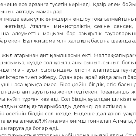
енеше есе ар­­занға түсетін көрінеді. Қазір әлем бойын­
атынын айтады маман­дар.
імізде азық-түлік өнім­де­рін өндіру тоқтатылмайтынын,
жет­кізді. Аталған министрліктің сөзіне сен­сек,
на әлеуметтік маңызы бар азық-түлік тауарларын
 бар екен. Бұл жиырма млн халықтың басына шаққанда аз
л қатарынан қант қы­зылшасын екті. Жалпақ жапырағ
 оқушысымыз, күзде сол қызылшаны сынып-сынып болы
ндетіміз – ауыл сыртындағы егістік алқаптарда тау-т
өліктерге тиеп жіберу. Одан ары қарай қайда алып б
үшін аса қызық та емес. Бірақ кейін білдік, егіс басын
сындағы қант зауытына жөнелтеді екен. Тоқсаныншы
ғы күйіп тұрған кез еді. Сол біздің ауылдан шикізат е
ың халқы қантқа қарық болды дегенді де естімедік.
ік өсетінін білдік сол кезде. Ендеше дәл қазіргі уақытт
та қолға алмасқа?! Жинал­ған өнімді тонналап Алматы
т шығаруға да болар еді…
е тұрмыстық заттардың көбі нарыққа шықпай қалды. Сауд