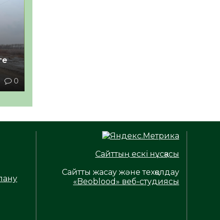
ге
1
0
Сайттың ескі нұсқасы
Сайтты жасау және техқолдау
лану
«Beoblood» веб-студиясы