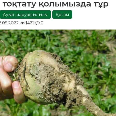
тоқтату қолымызда тұр
Ауыл шаруашылығы
Қоғам
.09.2022
1421
0