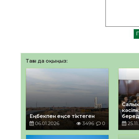
Тағы да оқыңыз:
Салық 
кәсіпк
Еңбекпен еңсе тіктеген
беред
06.01.2026
3496
0
25.11