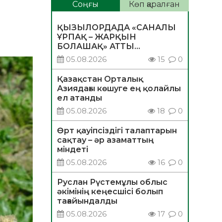
Соңғы
Көп қаралған
ҚЫЗЫЛОРДАДА «САНАЛЫ
ҰРПАҚ – ЖАРҚЫН
БОЛАШАҚ» АТТЫ
КЕҢЕЙТІЛГЕН МӘЖІЛІС
05.08.2026
15
0
ӨТТІ
Қазақстан Орталық
Азиядағы көшуге ең қолайлы
ел атанды
05.08.2026
18
0
Өрт қауіпсіздігі талаптарын
сақтау – әр азаматтың
міндеті
05.08.2026
16
0
Руслан Рүстемұлы облыс
әкімінің кеңесшісі болып
тағайындалды
05.08.2026
17
0