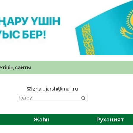
тінің сайты
zhal_jarsh@mail.ru
Жаһан
Руханият