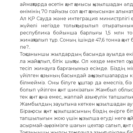
аймақтарда өсетін қант қа­мысы қызылшадан әлд
өнімінің 70 пайызы сол қант қамысынан алын
Ал ҚР Сауда және интеграция ми­­нис­трлігі ел
жүйелі негізде толықтырылып отыра­тынын 
республика бойын­ша барлығы 1,5 млн тон
жинақталып тұр. Соның ішінде 47,6 тонна қант
пе?..
Тоқсаныншы жылдардың басында ауылда екі жы
ла жайқалып, бітік шықты. Ол кез­де мектеп
тесіп жинауға барғанымыз есімде. Біздің мі
үйілген қозының басындай ақ қызылшаларды к
білмейміз. Оны білуге құштар да емеспіз, біз 
болып үйілген қант шикізатын Жамбыл облы
тек қант қана емес, жаппай азық-түлік тапшылы
Жамбылдың зауытына кеткен қызыл­шадан ауылд
Бірақ осы қант қызылшасының біздің өңірге біт
тапшылығын жою үшін қызылша егу­ді неге қай
асыр­май-ақ, өзімізге шағын цехтар салып, қан
Тоқсаныншы жылғы тоқырауда азық-түлікпен бірг