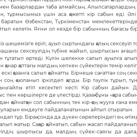
мен базарлардан таба ал­май­сың. Алыпсатарлардың
тын, тұрмысымыз үшін аса қажетті кір сабын еді. Әлі
ба­ра­тын Өзбекстан, Түркіменстан мемлекет­те­рінде
тып келетін. Яғни ол кезде бір сабынның бағасы бі
міз шешемізге еріп, ауыл сыртындағы қалың сексеуіл 
лашаны сексеуілдің түбіне жа­йып, шырпысын ағашп
ен тұ­татып өртеді. Күлін шелекке салып ауыл­ға алып
қанар қап­тағы малдың кепкен сүйектерін те­мір келі
ескі қазанға салып қайнатты. Бірнеше сағаттан соң сек
дан соң қоюланып іркілдеп қалды. Бір тәулік тұрып, тұ
 ыңғайлы етіп кесектеп кесті. Кір сабын дайын. 
с пен көршілерге де үлестірді. Қазақ бұны «қара сабы
ан қай­натқан сол сабынның тек кір-қоң жууға ғана ем
руларын емдеуге пайдаланатынын айтып отыратын.
дап тұр. Бірақ сонда да дүкен сөрелеріндегі ең өтімд
 алып жатыр. Сақар қайнатып, са­бын жасап пайдаланы
уіл­дің шырпысы да, малдың сүйек-саяғы да далад