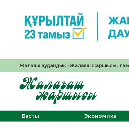
Жалағаш аудандық «Жалағаш жаршысы» газе
Басты
Экономика