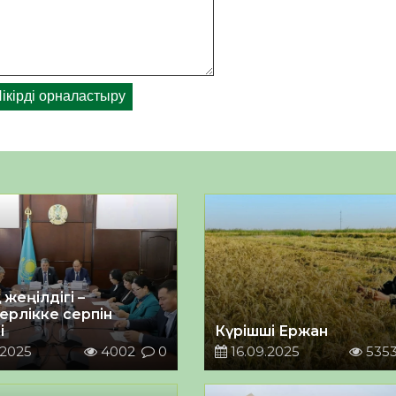
жеңілдігі –
ерлікке серпін
і
Күрішші Ержан
.2025
4002
0
16.09.2025
535