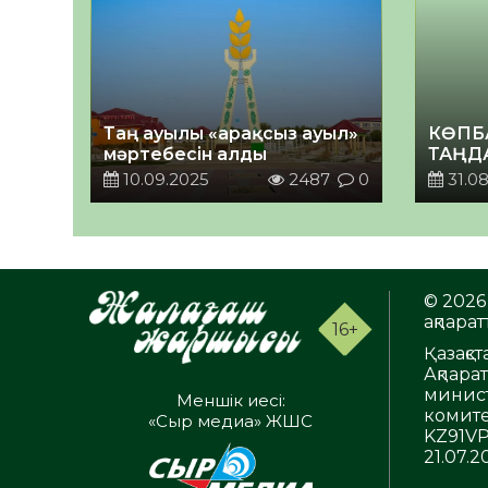
Таң ауылы «арақсыз ауыл»
КӨПБ
мәртебесін алды
ТАҢД
10.09.2025
2487
0
31.08
© 2026 
ақпаратт
16+
Қазақс
Ақпара
минист
Меншік иесі:
комите
«Сыр медиа» ЖШС
KZ91VP
21.07.