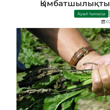
Қымбатшылықты 
Ауыл тынысы
02