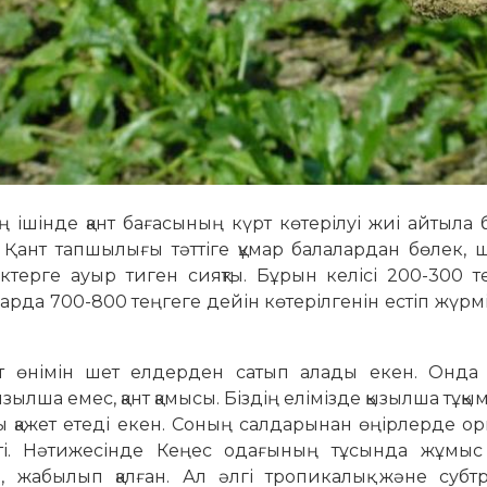
ың ішінде қант бағасының күрт көтерілуі жиі айтыла 
. Қант тапшылығы тәттіге құмар балалардан бөлек, 
ерге ауыр тиген сияқты. Бұрын келісі 200-300 т
алаларда 700-800 теңгеге дейін көтерілгенін естіп жүрмі
ант өнімін шет елдерден сатып алады екен. Онда
­зылша емес, қант қамысы. Біздің елі­­мізде қызылша тұқы
жы қажет етеді екен. Соның салда­рынан өңірлерде ор
пті. Нәтижесінде Кеңес одағының тұ­сын­да жұмыс
п, жабы­лып қалған. Ал әлгі тропикалық және суб­т