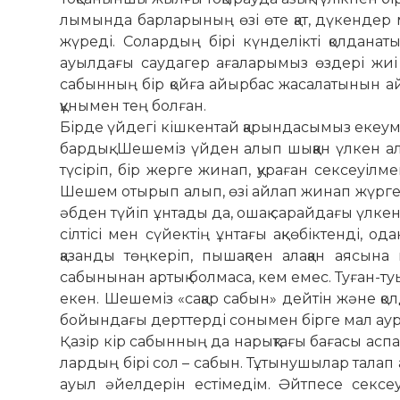
лымында барларының өзі өте қат, дүкендер 
жү­реді. Солардың бірі күнделікті қолда­на
ауылдағы сау­­дагер ағаларымыз өздері жиі 
сабынның бір қойға айыр­бас жасалатынын ай
құнымен тең болған.
Бірде үйдегі кішкентай қарын­да­сымыз екеу
бардық. Шешеміз үйден алып шыққан үлкен а
түсі­ріп, бір жерге жинап, қураған сексеуілм
Шешем отырып алып, өзі айлап жинап жүрген 
әбден түйіп ұнтады да, ошақ сарайдағы үлкен 
сілтісі мен сүйектің ұн­тағы ақкөбіктенді, о
қазанды төңкеріп, пышақпен алақан аясына
сабынынан артық болмаса, кем емес. Туған-туы
екен. Шешеміз «сақар сабын» дейтін және қолд
бойындағы дерттерді сонымен бірге мал ау
Қазір кір сабынның да нарықтағы бағасы аспан
лардың бірі сол – сабын. Тұтынушылар талап
ауыл әйелдерін естімедім. Әйтпесе сексе