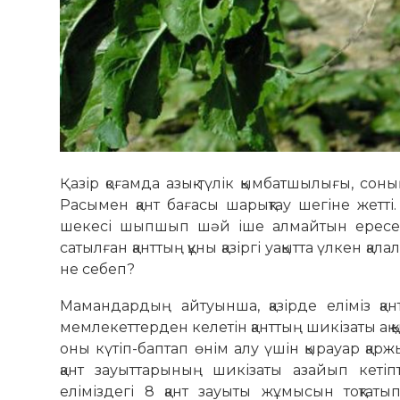
Қазір қоғамда азық-түлік қымбатшылығы, сон
Расымен қант бағасы шарықтау шегіне жетті
шекесі шыпшып шәй іше алмайтын ересект
сатылған қанттың құны қазіргі уақытта үлкен қ
не себеп?
Мамандардың айтуынша, қазірде еліміз қ
мемлекет­тер­ден келетін қанттың шикізаты ақ қы
оны кү­тіп-баптап өнім алу үшін қырауар қар
қант зауыт­тарының шикізаты азайып ке­ті
еліміздегі 8 қант зауы­ты жұмысын тоқтаты