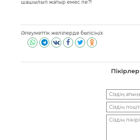
шашылып жатыр емес пе?!
Әлеуметтік желілерде бөлісіңіз:
Пікірлер