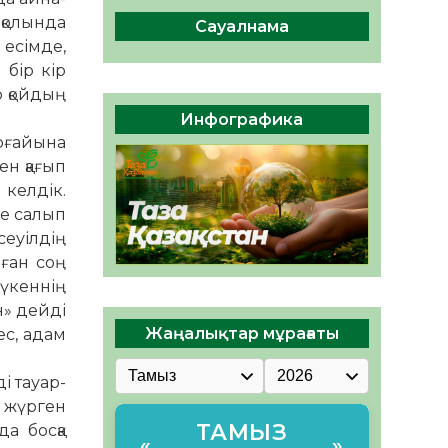
04.08.2026
46
0
 қолында
Сауалнама
Құрылтай: Қызылордада
 есімде,
1344 комиссия мүшесінің
 бір кір
білімі жетілдіріледі
р қойдың
04.08.2026
37
0
Инфографика
тоғайына
ҚҰРЫЛТАЙ САЙЛАУЫ – ЕЛ
ен қағып
БІРЛІГІ МЕН АЗАМАТТЫҚ
ЖАУАПКЕРШІЛІКТІҢ
 келдік.
КӨРІНІСІ
04.08.2026
49
0
ге салып
сеуілдің
нған соң
Дүкеннің
н» дейді
Жаңалықтар мұрағаты
ес, адам
і тауар­
п жүрген
ТАМЫЗ
а босқа
«
»