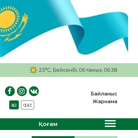
23°C
, Бейсенбі, 06 тамыз, 06:38
Байланыс
Жарнама
қаз
qaz
Қоғам