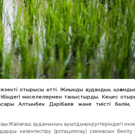
кезекті отырысы өтті. Жиынды аудандық қоғамды
ртібіндегі мәселелермен таныстырды. Кеңес оты
асары Алтынбек Дәрібаев және тиісті бөлім,
йтсақ, «Жалағаш ауданының ауылдық округтеріндегі ин
­­дарды кезектестіру (ротациялау) схемасын бекіту