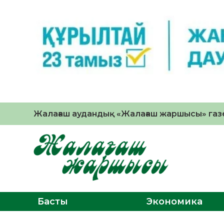
Жалағаш аудандық «Жалағаш жаршысы» газе
Басты
Экономика