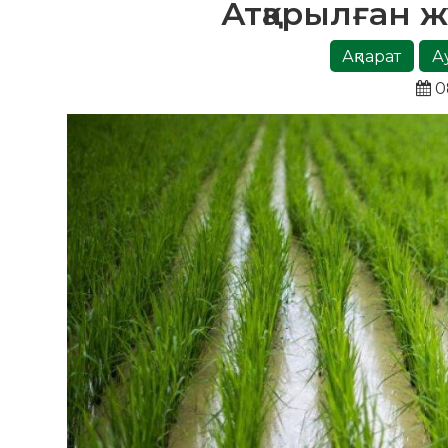
Атқарылған 
Ақпарат
А
0