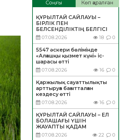
Соңғы
Көп қаралған
ҚҰРЫЛТАЙ САЙЛАУЫ –
БІРЛІК ПЕН
БЕЛСЕНДІЛІКТІҢ БЕЛГІСІ
07.08.2026
18
0
5547 әскери бөлімінде
«Алғашқы қызмет күні» іс-
шарасы өтті
07.08.2026
16
0
Қаржылық сауаттылықты
арттыруға бағытталған
кездесу өтті
07.08.2026
16
0
ҚҰРЫЛТАЙ САЙЛАУЫ – ЕЛ
БОЛАШАҒЫ ҮШІН
ЖАУАПТЫ ҚАДАМ
07.08.2026
22
0