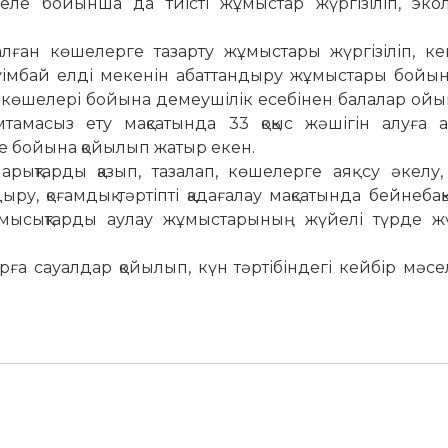
ле бойынша да тиісті жұмыстар жүргізіліп, экол
алған көшелерге тазарту жұмыстары жүргізіліп, ке
әуімбай елді мекенін абаттандыру жұмыстары бойы
 көшелері бойына демеушілік есебінен балалар ойы
мтамасыз ету мақсатында 33 қоқыс жәшігін алуға а
ше бойына қойылып жатыр екен.
арықтарды қазып, тазалап, көшелерге аяқ су әкелу,
ру, қоғамдық тәртіпті қадағалау мақсатында бейнебақ
мысықтарды аулау жұмыстарының жүйелі түрде жүр
ға сауалдар қойылып, күн тәртібіндегі кейбір мәс