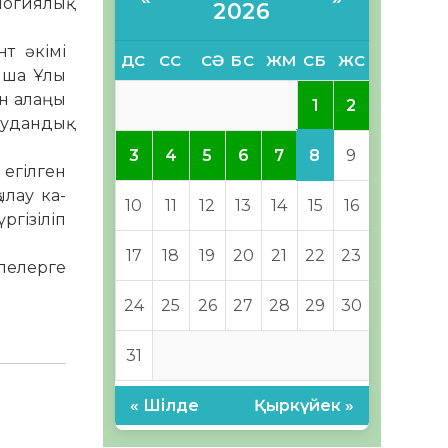
огиялық
2026
нт әкімі
ДС
СС
СӘ
БС
ЖМ
СБ
ЖС
нша Ұлы
н алаңы
1
2
удандық
8
3
4
5
6
7
9
 егілген
ылау ка­
10
11
12
13
14
15
16
гізіліп
17
18
19
20
21
22
23
елелерге
24
25
26
27
28
29
30
31
« Шілде
Қыркүйек »