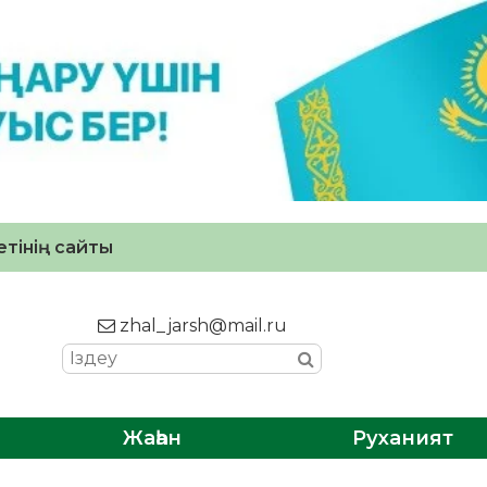
тінің сайты
zhal_jarsh@mail.ru
Жаһан
Руханият