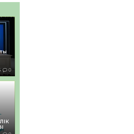
қты
6
0
ЛІК
ЗІ