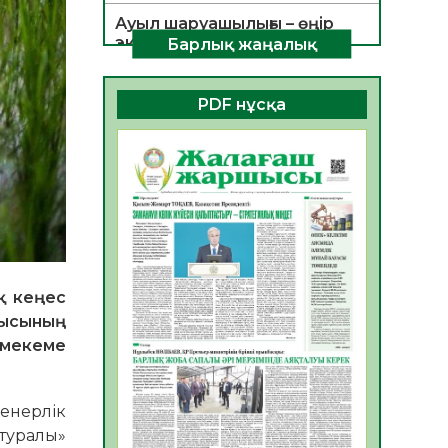
Ауыл шаруашылығы – өңір
экономикасының негізгі
Барлық жаңалық
тірегі
06.08.2026
32
0
PDF нұсқа
ҚОҒАМДЫҚ БЕЛСЕНДІЛІК –
ЕЛ ДАМУЫНЫҢ НЕГІЗІ
06.08.2026
31
0
ҚҰРЫЛТАЙ САЙЛАУЫ –
БОЛАШАҚҚА БАСТАР
ЖАУАПТЫ ТАҢДАУ
06.08.2026
33
0
қ кеңес
Инфекциялық ауруларға
рысының
қарсы иммундау
 мекеме
жұмыстарының тиімділігі
06.08.2026
34
0
женерлік
Көкжөтел ауруы туралы
 туралы»
06.08.2026
31
0