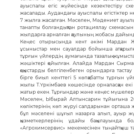
ауыспалы егіс жүйесінде кезектестіру сх
жасалады. Аудандағы ауыспалы егістіктер не
7 жылға жасалған. Мәселен, Мәдениет ауы
танапты болғандықтан ротациялау схемасын
жылдарға арналған қаулының жобасы дайында
Кеңес отырысында кент әкімі Мардан Жа
ұсыныстар мен сауалдар бойынша атқарылға
тұрғын үйлердің аумағында тазалық жұмыстар
жәшіктері қойылған. Алайда Мардан Сырма
қоқыстарды белгіленбеген орындарға тастау
бірге биыл кенттегі 5 көпқабатты тұрғын 
жылы Т.Үркімбаев көшесінде орналасқан екі
жатыр екен. Тұрғындар және кеңес мүшелері
Мәселен, Ыбырай Алтынсарин тұйығына 201
көліктерінің көп жүруі салдарынан орташа 
бұл мәселені шұғыл назарға алып, ауыр ж
қызметкерлерінің ұдайы бақылауында б
«Агрохимсервис» мекемесінен тыңайтқыш тас