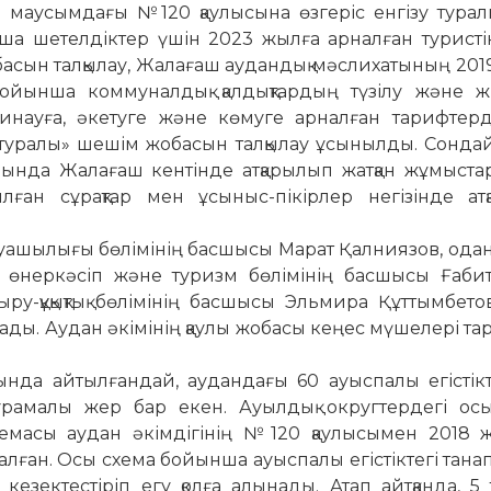
мау­сым­дағы №120 қаулысына өзгеріс ен­гізу турал
ша шетелдіктер үшін 2023 жылға арналған туристі
асын талқылау, Жалағаш аудандық мәслихатының 20
йынша коммуналдық қалдықтардың түзілу және жи
инау­ға, әке­туге және көмуге арналған тариф­терд
туралы» шешім жо­басын талқылау ұсынылды. Сондай
нда Жалағаш кен­тінде ат­қа­рылып жатқан жұмыстар
ан сұ­рақтар мен ұсыныс-пікір­лер негізінде ат­қ
уашылығы бөлімінің басшысы Марат Қалниязов, одан
 өнеркәсіп және туризм бөлімінің басшысы Ғабит
у-құқықтық бөлімінің бас­шысы Эльмира Құттымбет
ады. Аудан әкімінің қаулы жобасы кеңес мүшелері т
ында айтылғандай, аудан­дағы 60 ауыспалы егістік
рамалы жер бар екен. Ауылдық округтердегі осы 
 схемасы аудан әкімдігінің №120 қаулысымен 2018 
алған. Осы схема бойынша ауыспалы егістіктегі тан
езектестіріп егу қолға алы­нады. Атап айтқанда, 5 