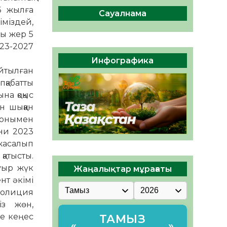
сақтау – әр азаматтың
6 жылға
міндеті
Сауалнама
іміздей,
05.08.2026
45
0
ы жер 5
023-2027
Руслан Рүстемұлы облыс
әкімінің кеңесшісі болып
Инфографика
тағайындалды
йтылған
05.08.2026
42
0
пқабатты
на қоқыс
 шыққан
 Сонымен
ғни 2023
 жасалып
қатысты.
уыр жүк
Жаңалықтар мұрағаты
нт әкімі
полиция
із жөн,
де кеңес
ТАМЫЗ
«
»