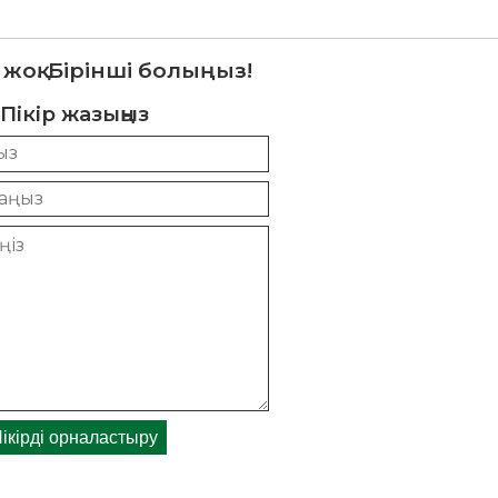
 жоқ. Бірінші болыңыз!
Пікір жазыңыз