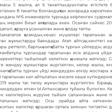
емасы 5 жылға, ал 6 танаптық ауыспалы егістікте 
гізінен 8 танапты болғандықтан жоғарыда көрсеткен
лындағы №6 инженерлік тұрғыда әзірленген суармал
ың мерзімі биыл аяқталады екен. Осыған сәйкес 2
лып, қарауға ұсынылған және қолдау тапты.
малатов қоғамдық кеңес мүшелері тарапынан а
н жұмыс­тарды баяндады. Атап айтсақ, кенттегі кө
ы реттеліп, барлық көпқабатты тұрғын үйлердің алды
ғанбетұлы тұрғындар тарапынан есік алдына үйден
 әрекеттері тыйылмай келетінін қынжыла жеткізді.
үйге жөндеу жұмыстары жүргізілген, келер жылы, я
 көпқабатты тұрғын үйді жөндеуден өткізу жоспары
 тарапынан көп айтылатын мәселе көше күтімдеріне 
9 жылы тас төсеу жұмыстары жүргізілген. Бірақ а
жөндеуден өткен Ы.Алтынсарин тұйығы бүлінген. Ке
үк көліктерінің жүруіне тыйым салынғанын және 
олатынын жеткізді. Осы орайда айта кеткенім
итын көліктер қоршаған ортаға зиянын тигізетіні 