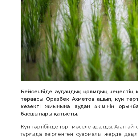
Бейсенбіде аудандық қоғамдық кеңестің 
төрағасы Оразбек Ахметов ашып, күн тә
кезекті жиынына аудан әкімінің орынб
басшылары қатысты.
Күн тәртібінде төрт мәселе қаралды. Атап а
тұр­ғыда әзірленген суармалы жерде да­қыл