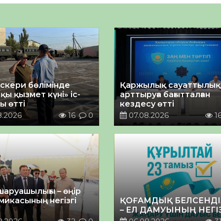
әскери бөлімінде
Қаржылық сауаттылы
қы қызмет күні» іс-
арттыруға бағытталған
ы өтті
кездесу өтті
8.2026
16
0
07.08.2026
1
шаруашылығы – өңір
микасының негізгі
ҚОҒАМДЫҚ БЕЛСЕНДІ
– ЕЛ ДАМУЫНЫҢ НЕГІ