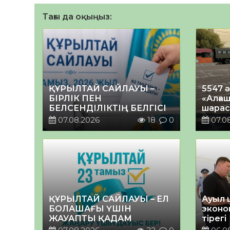
Тағы да оқыңыз:
ҚҰРЫЛТАЙ САЙЛАУЫ –
5547 
БІРЛІК ПЕН
«Алғаш
БЕЛСЕНДІЛІКТІҢ БЕЛГІСІ
шарас
07.08.2026
18
0
07.0
ҚҰРЫЛТАЙ САЙЛАУЫ – ЕЛ
Ауыл 
БОЛАШАҒЫ ҮШІН
эконо
ЖАУАПТЫ ҚАДАМ
тірегі