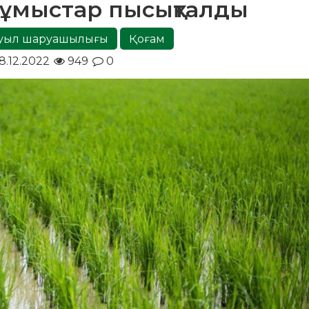
жұмыстар пысықталды
уыл шаруашылығы
Қоғам
8.12.2022
949
0