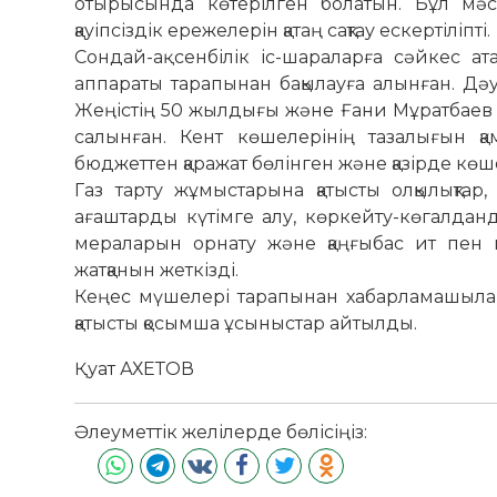
отырысында көтерілген болатын. Бұл мәсе
қауіпсіздік ережелерін қатаң сақтау ескертіліпті.
Сондай-ақ сенбілік іс-шараларға сәйкес ат
аппараты тарапынан бақылауға алынған. Д
Жеңістің 50 жылдығы және Ғани Мұратбаев
салынған. Кент көшелерінің тазалығын қа
бюджеттен қаражат бөлінген және қазірде кө
Газ тарту жұмыстарына қатысты олқылықтар, 
ағаштарды күтімге алу, көркейту-көгалданды
мераларын орнату және қаңғыбас ит пен 
жатқанын жеткізді.
Кеңес мүшелері тарапынан хабарла­машылар
қатысты қосымша ұсыныстар айтылды.
Қуат АХЕТОВ
Әлеуметтік желілерде бөлісіңіз: