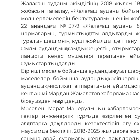
Жалағаш ау­даны әкімдігінің 2018 жылғы 18 
жобасын талқылау, «Жалағаш ауданы бойын
мөлшерлемелерін бекіту туралы» шешім жоб
22 ақпандағы №37-9 «Жалағаш ауданы бо
нормаларын, тұр­мыстық қатты қалдықтарды ж
туралы» шешімнің күші жой­ылды деп тану 
жылы аудандық қоғамдық кеңестің отырыстары
ланысты кеңес мүшелері тарапынан қойылғ
жұмыстар тың­дал­ды.
Бірінші мәселе бойынша аудандық ауыл шар
мәселелер бойынша аудандық кәсіпкерлік,
аудандық мәслихат аппаратының ұйымдастыр
кент әкімі Мардан Жамалатов хабарлама жас
бірауыздан мақұлданды.
Мәселен, Марат Мәнерұлының ха­бар­­­ламас
гектар инженерлік тұрғыда әзірленген су
алқаптарға дақылдарды кезектестіріп егу
маусымда бекітіліп, 2018-2025 жылдарға жас
са­нына қарай суармалы жерде дақыл­дарды к