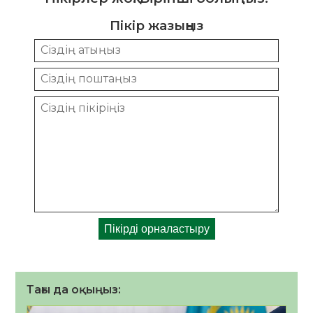
Пікір жазыңыз
Тағы да оқыңыз: