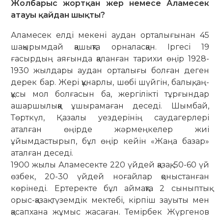
Жолбарыс жортқан жер немесе Аламесек
атауы қайдан шықты?
Аламесек елді мекені аудан орта­лы­ғынан 45
шақырымдай қашықта орна­ласқан. Іргесі 19
ғасырдың аяғында қа­ланған тарихи өңір 1928-
1930 жылдары аудан орталығы болған деген
дерек бар. Жері құнарлы, шөбі шүйгін, балық, аң-
құсы мол болғасын ба, жергілікті тұр­ғындар
ашар­шылыққа ұшырамаған деседі. Шым­бай,
Төрткүл, Қазалы уез­дерінің сау­да­герлері
аталған өңірде жәрмеңкелер жиі
ұйымдастырып, бұл өңір кейін «Жаңа базар»
аталған деседі.
1900 жылы Аламесекте 220 үй­дей қазақ, 50-60 үй
өзбек, 20-30 үйдей ноғай­лар қоныстанған
көрінеді. Ерте­ректе бұл аймақта 2 сыныптық
орыс-қазақ түземдік мектебі, кірпіш зауыты мен
қасапхана жұмыс жасаған. Темірбек Жүргенов