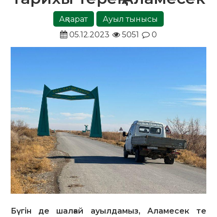
Ақпарат
Ауыл тынысы
05.12.2023
5051
0
Бүгін де шалғай ауылдамыз, Аламесек те