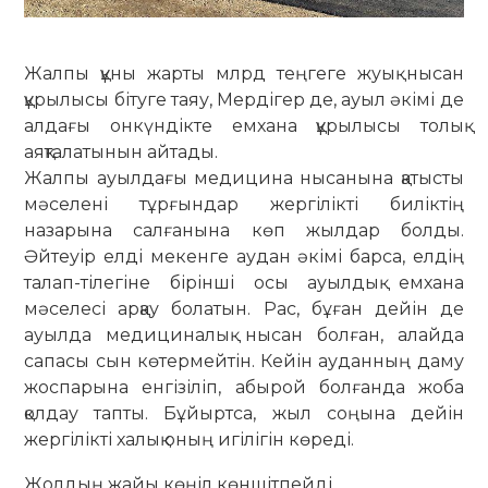
Жалпы құны жарты млрд теңгеге жуық нысан
құрылысы бітуге таяу, Мердігер де, ауыл әкімі де
алдағы онкүндікте емхана құрылысы толық
аяқталатынын айтады.
Жалпы ауылдағы медицина нысанына қатысты
мәселені тұр­ғын­дар жергілікті биліктің
назарына салғанына көп жылдар болды.
Әйтеуір елді мекенге аудан әкімі барса, елдің
талап-тілегіне бірінші осы ауылдық емхана
мәселесі арқау бола­тын. Рас, бұған дейін де
ауылда ме­дици­налық нысан болған, алайда
сапасы сын көтермейтін. Кейін ауданның даму
жос­па­рына енгізіліп, абырой болғанда жоба
қолдау тапты. Бұйыртса, жыл соңына дейін
жергілікті халық оның игілігін көреді.
Жолдың жайы көңіл көншітпейді