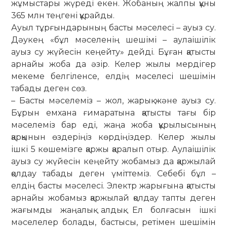
жұмыстары жүреді екен. Жобаның жалпы құны
365 млн теңгені құрайды.
Ауыл тұрғындарының басты мәселесі – ауыз су.
Дәукең «бұл мәселенің шешімі – аулаішілік
ауыз су жүйесін кеңейту» дейді. Бұған қатысты
арнайы жоба да әзір. Келер жылы мердігер
мекеме белгіленсе, елдің мәселесі шешімін
табады деген сөз.
– Басты мәселеміз – жол, жарық және ауыз су.
Бұрын емхана ғимаратына қатыс­ты тағы бір
мәселеміз бар еді, жаңа жоба құрылысының
қарқынын өздеріңіз көрдіңіздер. Келер жылы
ішкі 5 көшемізге қаржы қаралып отыр. Аулаішілік
ауыз су жүйесін кеңейту жобамыз да қаржылай
қолдау табады деген үміттеміз. Себебі бұл –
елдің басты мәселесі. Электр жары­ғына қатысты
арнайы жобамыз қаржылай қолдау тапты деген
жағымды жаңалық алдық. Ел болғасын ішкі
мәселелер болады, бастысы, ретімен шешімін