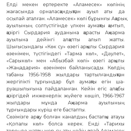
Елді мекен ертеректе «Аламесек» көлінің
жағасында орналасқандықтан ауыл аты да
осылай аталған. «Аламесек» көлі бұрынғы Ақарық
ауылының солтүс­тігінде үлкен аумақты қамтып,
қазіргі Сырдария ауданына қарасты Ақжарма
ауылына дейінгі алқапты алып жатты.
Шығысындағы «Көк су» өзегі арқылы Сырдария
өзенімен, түстігіндегі «Тарма көл», «Дәулет»,
«Сарыкөл» мен «Абызбай көлі» өзегі арқылы
«Жаңадария» өзе­німен байланысады. Көлдің
табаны 1956-1958 жылдары тартылғандықтан
жер­­гілікті тұрғындар бұл аумақты егін ша­
руашылығына пайдаланған. Кейін егіс алқабы
қазіргідей инженерлік жүйеге көшіп, 1966-1967
жылдары мұнда Ақ­жар­ма ауылының
тұрғындары күріш еге бас­тапты.
Сөзімізге арқау болған каналдың бастапқы атауы
«Қопалы көл» болса керек. Енді «Тарихы
тереңде жатқан жер-су аты кейін қалай Аламасек