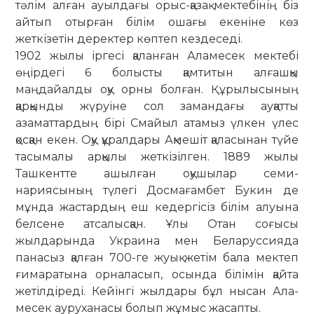
тәлім алған ауылдағы орыс-қазақ мектебінің біз
айтып отырған білім ошағы екеніне көз
жеткізетін деректер көптеп кездеседі.
1902 жылы іргесі қаланған Аламесек мектебі
өңірдегі 6 болысты қамтитын алғашқы
маңдайалды оқу орны болған. Құрылысының
қарқынды жүруіне сол замандағы ауқатты
азаматтардың бірі Смайыл атамыз үлкен үлес
қосқан екен. Оқу құралдары Ақмешіт қаласынан түйе
тасымалы арқылы жеткізілген. 1889 жы­лы
Ташкентте ашылған оқушылар семи­
нариясының түлегі Досмағамбет Бу­кин де
мұнда жастардың еш кедергісіз білім алуына
белсене атсалысқан. Ұлы Отан соғысы
жылдарында Украина мен Беларуссияда
панасыз қалған 700-ге жуық жетім бала мектеп
ғимаратына орна­ласып, осында білімін қайта
жетіл­діреді. Кейінгі жылдары бұл нысан Ала­
месек ауруханасы болып жұмыс жасапты.