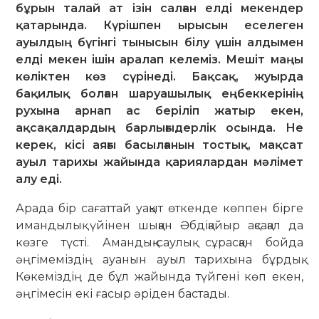
бұрын талай ат ізін салған елді мекендер
қатарында. Күрішпен ырысын еселеген
ауылдың бүгінгі тынысын білу үшін алдымен
елді мекен ішін аралап келеміз. Мешіт маңы
көліктен көз сүрінеді. Бақсақ, жуырда
бақилық болған шаруашылық еңбеккерінің
рухына арнап ас беріліп жатыр екен,
ақсақалдардың барлығыдерлік осында. Не
керек, кісі аяғы басылғанын тостық, мақсат
ауыл тарихы жайында қариялардан мәлімет
алу еді.
Арада бір сағаттай уақыт өткенде көппен бірге
имандылық үйінен шыққан Әбдіқайыр ақсақал да
көзге түсті. Аман­дық-саулық сұрасқан бойда
әңгімеміздің ауанын ауыл тарихына бұрдық.
Көкеміздің де бұл жайында түйгені көп екен,
әңгімесін екі ғасыр әріден бастады.