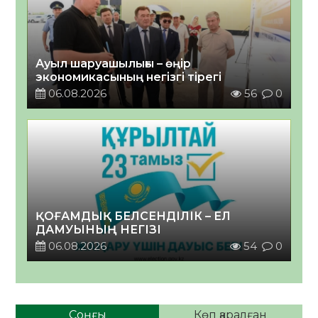
Ауыл шаруашылығы – өңір
экономикасының негізгі тірегі
06.08.2026
56
0
ҚОҒАМДЫҚ БЕЛСЕНДІЛІК – ЕЛ
ДАМУЫНЫҢ НЕГІЗІ
06.08.2026
54
0
Соңғы
Көп қаралған