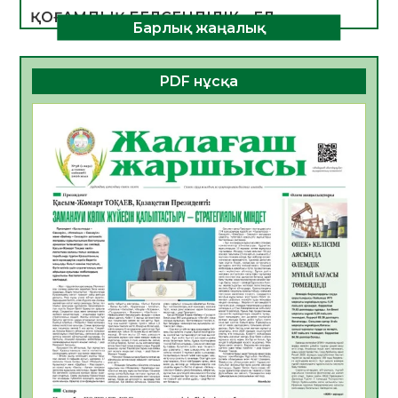
ҚОҒАМДЫҚ БЕЛСЕНДІЛІК – ЕЛ
Барлық жаңалық
ДАМУЫНЫҢ НЕГІЗІ
06.08.2026
54
0
PDF нұсқа
ҚҰРЫЛТАЙ САЙЛАУЫ – БОЛАШАҚҚА
БАСТАР ЖАУАПТЫ ТАҢДАУ
06.08.2026
56
0
Инфекциялық ауруларға қарсы иммундау
жұмыстарының тиімділігі
06.08.2026
58
0
Көкжөтел ауруы туралы
06.08.2026
56
0
АПВ вакцинасы туралы мәлімет
06.08.2026
57
0
Open Air: Қызылорда облысы полиция
департаменті 20 мыңнан астам
көрерменнің қауіпсіздігін қамтамасыз етті