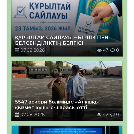
ҚҰРЫЛТАЙ САЙЛАУЫ – БІРЛІК ПЕН
БЕЛСЕНДІЛІКТІҢ БЕЛГІСІ
07.08.2026
47
0
5547 әскери бөлімінде «Алғашқы
қызмет күні» іс-шарасы өтті
07.08.2026
42
0