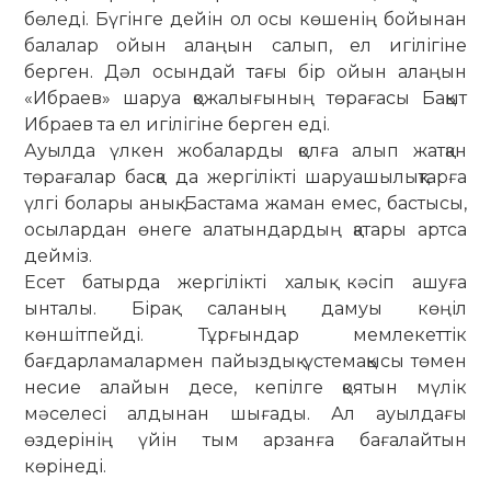
бөледі. Бүгінге дейін ол осы көшенің бойынан
балалар ойын алаңын салып, ел игілігіне
берген. Дәл осындай тағы бір ойын алаңын
«Ибраев» шаруа қожалығының төрағасы Бақыт
Ибраев та ел игілігіне берген еді.
Ауылда үлкен жобаларды қолға алып жатқан
төрағалар басқа да жергілікті шаруашылықтарға
үлгі болары анық. Бастама жаман емес, бастысы,
осылардан өнеге алатындардың қатары артса
дейміз.
Есет батырда жергілікті халық кәсіп ашуға
ынталы. Бірақ саланың дамуы көңіл
көншітпейді. Тұрғындар мемлекеттік
бағдарламалармен пайыздық үстема­қысы төмен
несие алайын десе, кепілге қоятын мүлік
мәселесі алдынан шығады. Ал ауылдағы
өздерінің үйін тым арзанға бағалайтын
көрінеді.