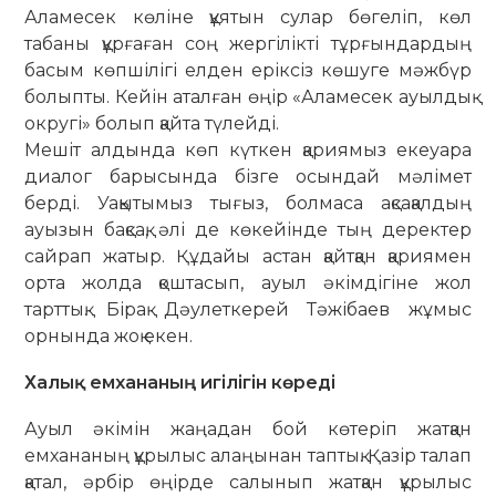
Аламесек көліне құятын сулар бөгеліп, көл
табаны құрғаған соң жергілікті тұрғындардың
басым көпшілігі елден еріксіз көшуге мәжбүр
болыпты. Кейін аталған өңір «Аламесек ауылдық
округі» болып қайта түлейді.
Мешіт алдында көп күткен қариямыз екеуара
диалог барысында бізге осындай мәлімет
берді. Уақытымыз тығыз, бол­маса ақсақалдың
ауызын бақсақ, әлі де көкейінде тың деректер
сайрап жатыр. Құдайы астан қайтқан қариямен
орта жолда қоштасып, ауыл әкімдігіне жол
тарттық. Бірақ Дәулеткерей Тәжібаев жұ­мыс
орнында жоқ екен.
Халық емхананың игілігін көреді
Ауыл әкімін жаңадан бой көтеріп жатқан
емхананың құрылыс алаңынан таптық. Қазір талап
қатал, әрбір өңірде салынып жатқан құрылыс