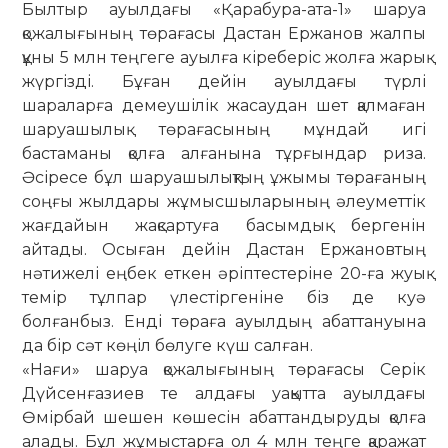
Былтыр ауылдағы «Қарабура-ата-1» шаруа
қожалығының төрағасы Дастан Ержанов жалпы
құны 5 млн теңгеге ауылға кіреберіс жолға жарық
жүргізді. Бұған дейін ауылдағы түрлі
шараларға демеушілік жасаудан шет қалмаған
шаруашылық тө­ра­ғасының мұндай игі
бастаманы қолға алғанына тұрғындар риза.
Әсіресе бұл шаруашылықтың ұжы­мы төрағаның
соңғы жылдары жұмыс­шыларының әлеуметтік
жағдайын жақ­сартуға басымдық бергенін
айтады. Осыған дейін Дастан Ержановтың
нәти­желі еңбек еткен әріптестеріне 20-ға жуық
темір тұлпар үлестіргеніне біз де куә
болғанбыз. Енді төраға ауылдың абат­тануына
да бір сәт көңіл бөлуге күш салған.
«Нағи» шаруа қожалығының төраға­сы Серік
Дүйсенғазиев те алдағы уақыт­та ауылдағы
Өмірбай шешен көшесін абаттандыруды қолға
алады. Бұл жұ­мыс­тарға ол 4 млн теңге қаражат