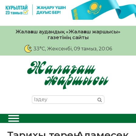
Жалағаш аудандық «Жалағаш жаршысы»
газетінің сайты
33°C
, Жексенбі, 09 тамыз, 20:06
Тарихы терең Аламесек