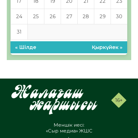
17
18
19
20
21
22
23
24
25
26
27
28
29
30
31
« Шілде
Қыркүйек »
16+
Меншік иесі:
«Сыр медиа» ЖШС