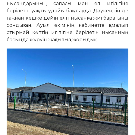
нысандарының сапасы мен ел игілігіне
берілетін уақыты ұдайы бақылауда. Дәукеңнің де
таңнан кешке дейін әлгі нысанға жиі баратыны
сон­дықтан. Ауыл әкімінің кабинетте қа­малып
отырмай көптің игілігіне бері­летін нысанның
басында жүруін жақсылыққа жорыдық.