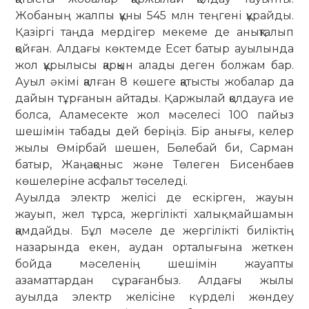
Жобаның жалпы құны 545 млн теңгені құрайды.
Қазіргі таңда мердігер мекеме де анықталып
қойған. Алдағы көктемде Есет батыр ауылында
жол құрылысы қарқын алады деген болжам бар.
Ауыл әкімі қалған 8 көшеге қатысты жобалар да
дайын тұрғанын айтады. Қаржылай қолдауға ие
болса, Аламесекте жол мәселесі 100 пайыз
шешімін табады дей беріңіз. Бір анығы, келер
жылы Өмірбай шешен, Бөлебай би, Сарман
батыр, Жаңақоныс және Төлеген Бисенбаев
көшелеріне асфальт төселеді.
Ауылда электр желісі де ескірген, жауын
жауып, жел тұрса, жергілікті халық майшамын
қамдайды. Бұл мәселе де жергілікті биліктің
назарында екен, аудан орталығына жеткен
бойда мәселенің ше­ші­мін жауапты
азаматтардан сұра­ғанбыз. Алдағы жылы
ауылда электр желісіне күрделі жөндеу