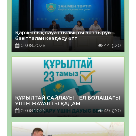
Қаржылық сауаттылықты арттыруға
бағытталған кездесу өтті
07.08.2026
44
0
ҚҰРЫЛТАЙ САЙЛАУЫ – ЕЛ БОЛАШАҒЫ
ҮШІН ЖАУАПТЫ ҚАДАМ
07.08.2026
49
0