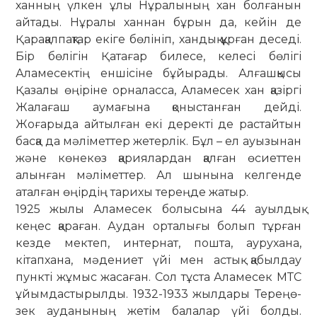
ханның үлкен ұлы Нұралының хан болғанын
айтады. Нұралы ханнан бұрын да, кейін де
Қарақалпақтар екіге бөлініп, хандық құрған деседі.
Бір бөлігін Қатағар билесе, келесі бөлігі
Аламесектің еншісіне бұйырады. Алғашқысы
Қазалы өңіріне орналасса, Аламесек хан қазіргі
Жалағаш аумағына қоныстанған дейді.
Жоғарыда айтылған екі деректі де рас­тайтын
басқа да мәліметтер жетерлік. Бұл – ел ауызынан
және көнекөз қа­рия­лардан қалған өсиеттен
алынған мә­лі­меттер. Ал шынына келгенде
аталған өңір­дің тарихы тереңде жатыр.
1925 жылы Аламесек болысына 44 ауылдық
кеңес қараған. Аудан орталығы болып тұрған
кезде мектеп, интернат, пош­та, аурухана,
кітапхана, мәдениет үйі мен астық қабылдау
пункті жұмыс жа­саған. Сол тұста Аламесек МТС
ұйым­дастырылды. 1932-1933 жылдары Тере­ңө­
зек ауданының жетім балалар үйі болды.