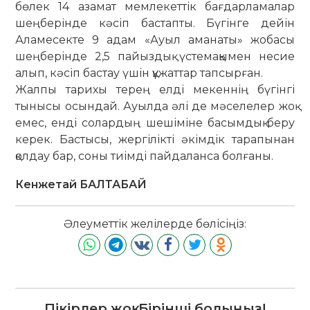
бөлек 14 азамат мемлекеттік бағдарламалар
шеңберінде кәсіп бастапты. Бүгінге дейін
Аламесекте 9 адам «Ауыл аманаты» жобасы
шеңбе­рінде 2,5 пайыздық үстемақымен несие
алып, кәсіп бастау үшін құжаттар тап­сырған.
Жалпы тарихы терең елді мекеннің бүгінгі
тынысы осындай. Ауылда әлі де мәселелер жоқ
емес, енді солардың шешіміне басымдық беру
керек. Бастысы, жергілікті әкімдік тарапынан
қолдау бар, соны тиімді пайдаланса болғаны.
Кенжетай БАЛТАБАЙ
Әлеуметтік желілерде бөлісіңіз:
Пікірлер жоқ. Бірінші болыңыз!