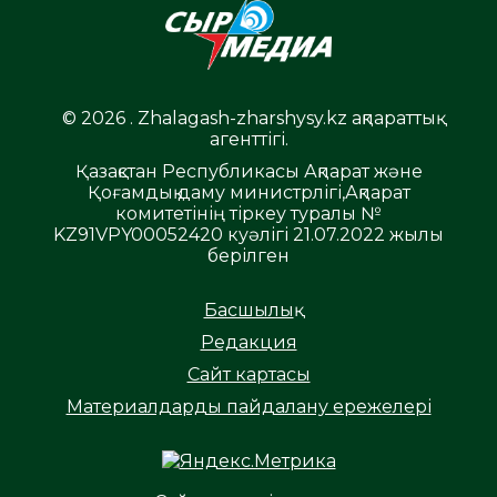
© 2026 . Zhalagash-zharshysy.kz ақпараттық
агенттігі.
Қазақстан Республикасы Ақпарат және
Қоғамдық даму министрлігі,Ақпарат
комитетінің тіркеу туралы №
KZ91VPY00052420 куәлігі 21.07.2022 жылы
берілген
Басшылық
Редакция
Сайт картасы
Материалдарды пайдалану ережелері