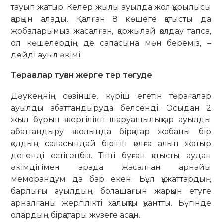
тауып жатыр. Келер жылы ауылда жол құрылысы
қарқын алады. Қалған 8 көшеге қатысты да
жобаларымыз жасалған, қаржылай қолдау тапса,
ол көшелердің де сапасына мән береміз, –
дейді ауыл әкімі.
Төрағалар туған жерге тер төгуде
Дәукеңнің сөзінше, күріш егетін төра­­­ғалар
ауылды абаттандыруда бел­сенді. Осыдан 2
жыл бұрын жергілікті шаруа­шылықтар ауылды
абаттандыру жолында бірқатар жобаны бір
қолдың сала­сындай бірігіп қолға алып жатыр
дегенді естігенбіз. Тіпті бұған қатысты ау­дан
әкімдігімен арада жасалған арнайы
меморандум да бар екен. Бұл құжат­тар­дың
барлығы ауылдың бола­шағын жар­қын етуге
арналғаны жергілікті халық­ты қуантты. Бүгінде
олардың бірқатары жүзеге асқан.