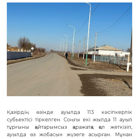
Қазірдің өзінде ауылда 113 кәсіпкерлік
субьектісі тіркелген. Соңғы екі жылда 11 ауыл
тұрғыны қайтарымсыз қаражатқа қол жеткізіп,
ауылда өз жобасын жү­зеге асырған. Мұнан