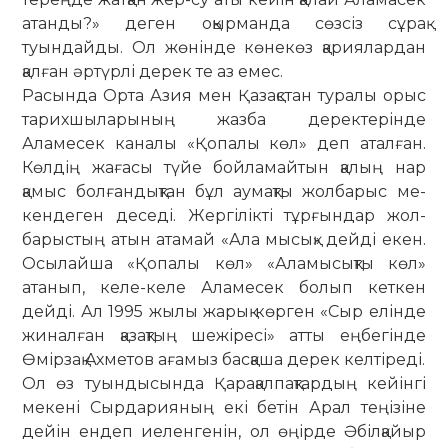
атанды?» деген оқырманда сөзсіз сұрақ
туындайды. Ол жөнінде көнекөз қариялардан
қалған әртүрлі дерек те аз емес.
Расында Орта Азия мен Қазақстан туралы орыс
тарихшыларының жазба деректерінде
Аламесек каналы «Қопалы көл» деп аталған.
Көлдің жағасы түйе бойламайтын қалың нар
қамыс бол­ған­­дықтан бұл аумақты жолбарыс ме­
кендеген деседі. Жергілікті тұрғындар жол­
барыстың атын атамай «Ала мысық» дейді екен.
Осылайша «Қопалы көл» «Аламысықты көл»
атанып, келе-келе Аламесек болып кеткен
дейді. Ал 1995 жылы жарық көрген «Сыр елінде
жиналған қазақтың шежіресі» атты еңбегінде
Өмір­зақ Ахметов ағамыз басқаша дерек келтіреді.
Ол өз туындысында Қарақалпақтардың кейінгі
мекені Сырдарияның екі бетін Арал теңізіне
дейін ендеп иеленгенін, ол өңірде Әбілқайыр