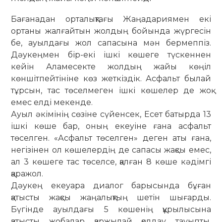
Бағанадан орталықтағы Жаңада­рия­мен екі
ортаны жалғайтын жолдың бойын­да жүргесін
бе, ауылдағы жол сапасына мән бермеппіз.
Дәукеңмен бір-екі ішкі кө­ше­ге түскеннен
кейін Аламесекте жолдың жайы көңіл
көншітпейтініне көз жеткіздік. Асфальт былай
тұрсын, тас төселмеген ішкі көшелер де жоқ
емес елді мекенде.
Ауыл әкімінің сөзіне сүйенсек, Есет батырда 13
ішкі көше бар, оның екеуіне ғана асфальт
төселген. «Асфальт тө­селген» деген аты ғана,
негізінен ол көше­лердің де сапасы жақсы емес,
ал 3 көшеге тас төселсе, қалған 8 көше кәдімгі
қаражол.
Дәукең екеуара диалог барысында бұған
қатысты жақсы жаңалықтың шетін шығарды.
Бүгінде ауылдағы 5 көшенің құрылысына
қатысты жобалар қаржылай қолдау тауыпты.