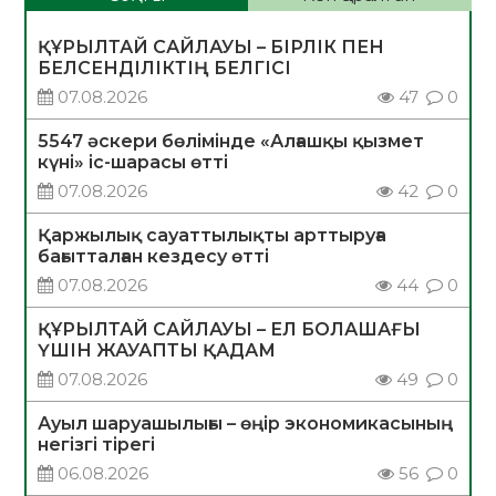
ҚҰРЫЛТАЙ САЙЛАУЫ – БІРЛІК ПЕН
БЕЛСЕНДІЛІКТІҢ БЕЛГІСІ
07.08.2026
47
0
5547 әскери бөлімінде «Алғашқы қызмет
күні» іс-шарасы өтті
07.08.2026
42
0
Қаржылық сауаттылықты арттыруға
бағытталған кездесу өтті
07.08.2026
44
0
ҚҰРЫЛТАЙ САЙЛАУЫ – ЕЛ БОЛАШАҒЫ
ҮШІН ЖАУАПТЫ ҚАДАМ
07.08.2026
49
0
Ауыл шаруашылығы – өңір экономикасының
негізгі тірегі
06.08.2026
56
0