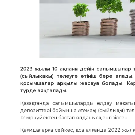
2023 жылғы 10 ақпанға дейін салымшылар
(сыйлықақы) төлеуге өтініш бере алады
қосымшалар арқылы жасауға болады. Көр
түрде аяқталады.
Қазақстанда салымшыларды қолдау мақсат
депозиттері бойынша өтемақы (сыйлықақы) төл
12 қыркүйектен бастап қолданысқа енгізілген.
Қағидаларға сәйкес, қоса алғанда 2022 жыл