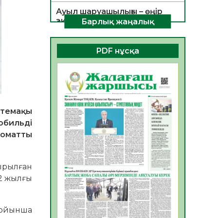
Ауыл шаруашылығы – өңір
экономикасының негізгі
Барлық жаңалық
тірегі
06.08.2026
38
0
PDF нұсқа
ҚОҒАМДЫҚ БЕЛСЕНДІЛІК –
ЕЛ ДАМУЫНЫҢ НЕГІЗІ
06.08.2026
35
0
ҚҰРЫЛТАЙ САЙЛАУЫ –
өтемақы
БОЛАШАҚҚА БАСТАР
ЖАУАПТЫ ТАҢДАУ
обильді
томатты
06.08.2026
37
0
Инфекциялық ауруларға
қарсы иммундау
ырылған
жұмыстарының тиімділігі
22 жылғы
06.08.2026
39
0
Көкжөтел ауруы туралы
 бойынша
06.08.2026
35
0