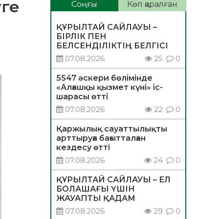
уге
Соңғы
Көп қаралған
ҚҰРЫЛТАЙ САЙЛАУЫ –
БІРЛІК ПЕН
БЕЛСЕНДІЛІКТІҢ БЕЛГІСІ
07.08.2026
25
0
5547 әскери бөлімінде
«Алғашқы қызмет күні» іс-
шарасы өтті
07.08.2026
22
0
Қаржылық сауаттылықты
арттыруға бағытталған
кездесу өтті
07.08.2026
24
0
ҚҰРЫЛТАЙ САЙЛАУЫ – ЕЛ
БОЛАШАҒЫ ҮШІН
ЖАУАПТЫ ҚАДАМ
07.08.2026
29
0