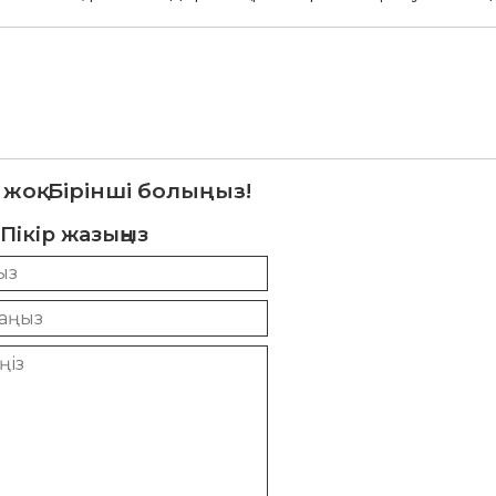
 жоқ. Бірінші болыңыз!
Пікір жазыңыз