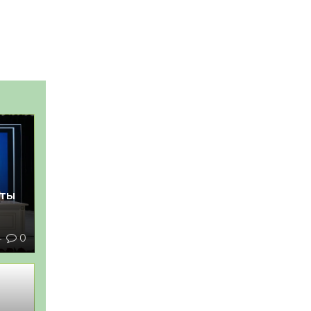
қты
4
0