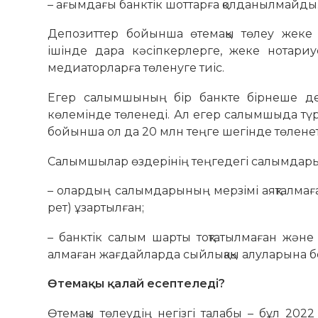
– ағымдағы банктік шоттарға қолданылмайды
Депозиттер бойынша өтемақы төлеу жеке 
ішінде дара кәсіпкерлерге, жеке нотариу
медиаторларға төленуге тиіс.
Егер салымшының бір банкте бірнеше де
көлемінде төленеді. Ал егер салымшыда түр
бойынша ол да 20 млн теңге шегінде төленет
Салымшылар өздерінің теңгедегі салымдары
– олардың салымдарының мерзімі аяқталмаға
рет) ұзартылған;
– банктік салым шарты тоқтатылмаған жән
алмаған жағдайларда сыйлықақы алуларына б
Өтемақы қалай есептеледі?
Өтемақы төлеудің негізгі талабы – бұл 20