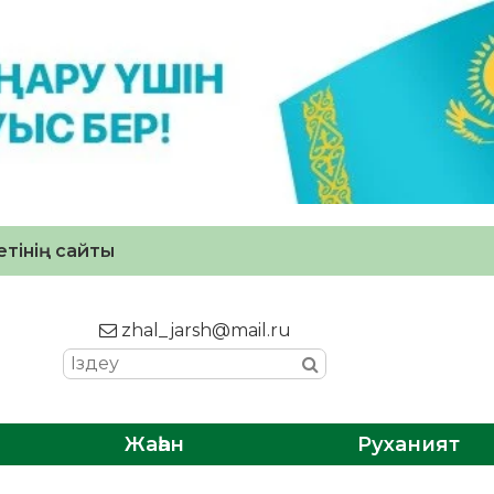
тінің сайты
zhal_jarsh@mail.ru
Жаһан
Руханият