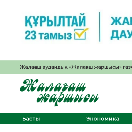
Жалағаш аудандық «Жалағаш жаршысы» газе
Басты
Экономика