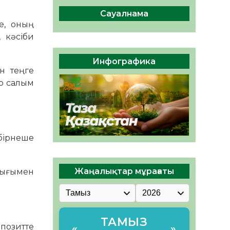
сақтау – әр азаматтың
міндеті
Сауалнама
е, оның
05.08.2026
49
0
 кәсіби
Руслан Рүстемұлы облыс
әкімінің кеңесшісі болып
Инфографика
тағайындалды
н теңге
05.08.2026
46
0
ір салым
 бірнеше
Жаңалықтар мұрағаты
лығымен
ТАМЫЗ
епозитте
«
»