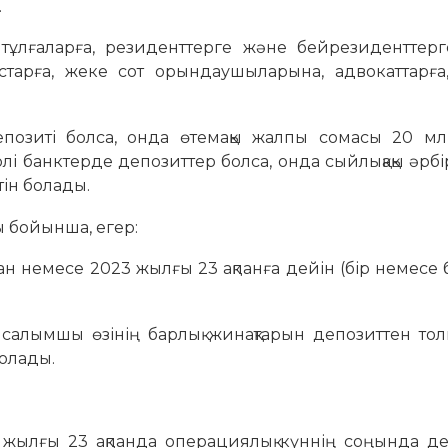
.
тұлғаларға, резиденттерге және бейрезиденттерг
старға, жеке сот орындаушыларына, адвокаттарға,
позиті болса, онда өтемақы жалпы сомасы 20 мл
лі банктерде депозиттер болса, онда сыйлықақы әрб
ін болады.
 бойынша, егер:
н немесе 2023 жылғы 23 ақпанға дейін (бір немесе
е салымшы өзінің барлық жинақтарын депозиттен то
олады.
22 жылғы 23 ақпанда операциялық күннің соңында д