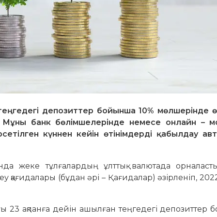
 теңгедегі депозиттер бойынша 10% мөлшерінде 
. Мұны банк бөлімшелерінде немесе онлайн – м
сетілген күннен кейін өтінімдерді қабылдау ав
ында жеке тұлғалардың ұлттық валютада орналаст
еу қағидалары (бұдан әрі – Қағидалар) әзірленіп, 20
ғы 23 ақпанға дейін ашылған теңгедегі депозиттер