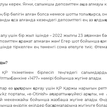
қалуы керек. Яғни, салымшы депозиттен ақша алмауы к
ң бір бөлігін алған болса немесе шотты толықтырса, о
ды қоса алғанда кезеңдегі депозиттегі ең аз қалдыққа
лу үшін бір жыл ішінде – 2022 жылғы 23 ақпаннан бас
озиттен қаражат алмаған жөн! Егер шот бойынша қоз
шінде тіркелген ең төменгі сома өтелуге тиіс. Өтема
ады?
 ҚР Үкіметімен бірлесіп теңгедегі салымдарды
Ұлттық Банкіне «1477» нөмірі бойынша жүгіне алады.
лар өз құқықтарын қорғау үшін ҚР Қаржы нарығын рет
v.kz порталы, «e-Otinish» ақпараттық жүйесі арқылы, не 
1-үй мекенжайы бойынша жазбаша жүгіне алады. Өңі
ойынша өңірлік өкілдер басқармаларына жүгінуге бола