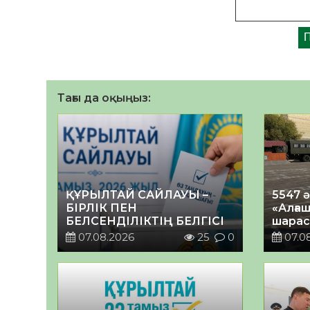
Тағы да оқыңыз:
ҚҰРЫЛТАЙ САЙЛАУЫ –
5547 
БІРЛІК ПЕН
«Алғаш
БЕЛСЕНДІЛІКТІҢ БЕЛГІСІ
шарас
07.08.2026
25
0
07.0