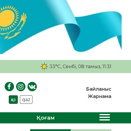
33°C
, Сенбі, 08 тамыз, 11:31
Байланыс
Жарнама
қаз
qaz
Қоғам