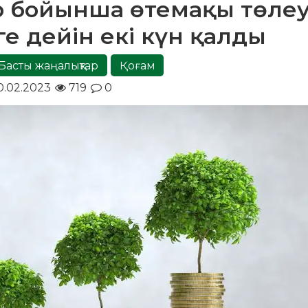
ер бойынша өтемақы төле
ге дейін екі күн қалды
Басты жаңалықтар
Қоғам
0.02.2023
719
0