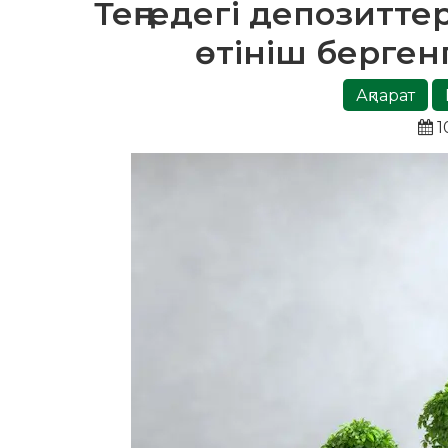
Теңгедегі депозитт
өтініш берген
Ақпарат
1