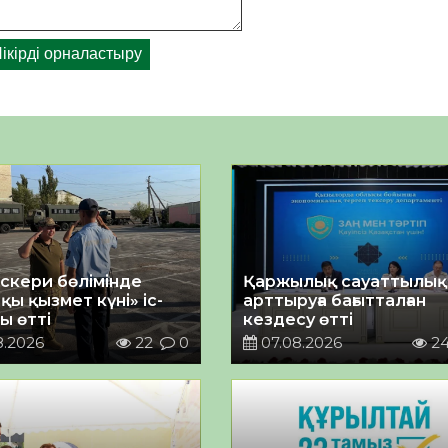
әскери бөлімінде
Қаржылық сауаттылы
қы қызмет күні» іс-
арттыруға бағытталған
ы өтті
кездесу өтті
8.2026
22
0
07.08.2026
2