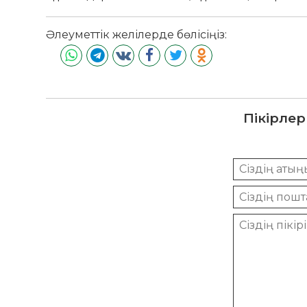
Әлеуметтік желілерде бөлісіңіз:
Пікірлер