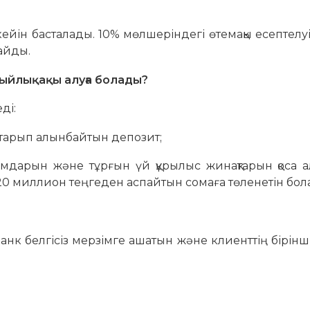
ейін басталады. 10% мөлшеріндегі өтемақы есептелу
райды.
ыйлықақы алуға болады?
ді:
қайтарып алынбайтын депозит;
ымдарын және тұрғын үй құрылыс жинақтарын қоса а
0 миллион теңгеден аспайтын сомаға төленетін бол
банк белгісіз мерзімге ашатын және клиенттің бірінш