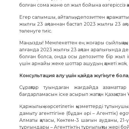
болған сома және ол жыл бойына өзгеріссіз 
Егер салымшы, айталық, депозиттен қаражатты
жылғы 23 ақпаннан бастап 2023 жылғы 23 ақпан
төленуге тиіс.
Маңызды! Мемлекеттен ең жоғары сыйлықақы а
алғанда 2023 жылғы 23 ақпан аралығында деп
болған болса, онда осы депозитте бір жыл і
үшін арнайы жеке шоттар ашудың қажеті жоқ!
Консультация алу үшін қайда жүгінуге бол
Сұрақтар туындаған жағдайда азаматтар
бағдарламасын іске асырып жатқан Қазақстан 
Қаржылық көрсетілетін қызметтерді тұтынушы
дамыту агенттігіне (бұдан әрі – Агенттік) ego
Алматы қаласы, Көктем-3 шағын ауданы, 2
тұрғындары – Агенттіктің тұрғылықты жері б