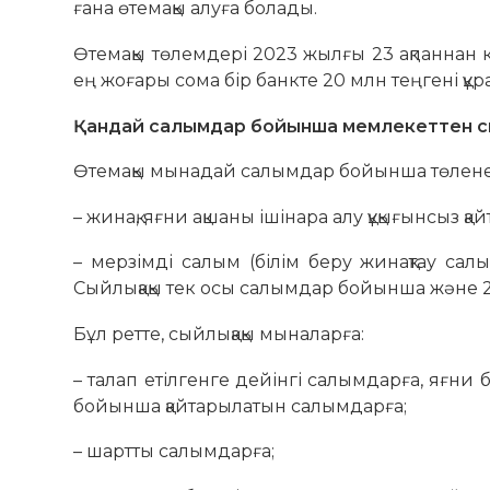
ғана өтемақы алуға болады.
Өтемақы төлемдері 2023 жылғы 23 ақпаннан к
ең жоғары сома бір банкте 20 млн теңгені құ
Қандай салымдар бойынша мемлекеттен с
Өтемақы мынадай салымдар бойынша төлене
– жинақ, яғни ақшаны ішінара алу құқығынсыз 
– мерзімді салым (білім беру жинақтау сал
Сыйлықақы тек осы салымдар бойынша және 2
Бұл ретте, сыйлықақы мыналарға:
– талап етілгенге дейінгі салымдарға, яғни 
бойынша қайтарылатын салымдарға;
– шартты салымдарға;