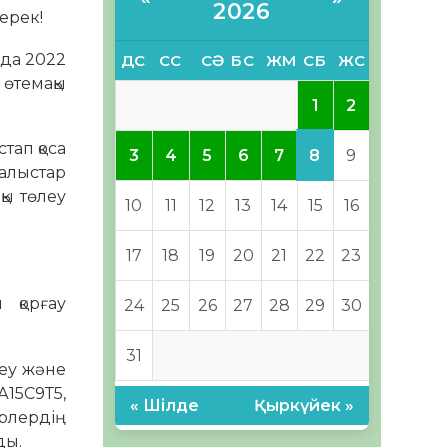
2026
ерек!
нда 2022
ДС
СС
СӘ
БС
ЖМ
СБ
ЖС
 өтемақы
1
2
тап қоса
8
3
4
5
6
7
9
ғалыстар
қы төлеу
10
11
12
13
14
15
16
17
18
19
20
21
22
23
 қорғау
24
25
26
27
28
29
30
31
теу және
А15С9Т5,
« Шілде
Қыркүйек »
рлердің
ды.