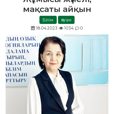
мақсаты айқын
Білім
Қоғам
18.04.2023
1034
0