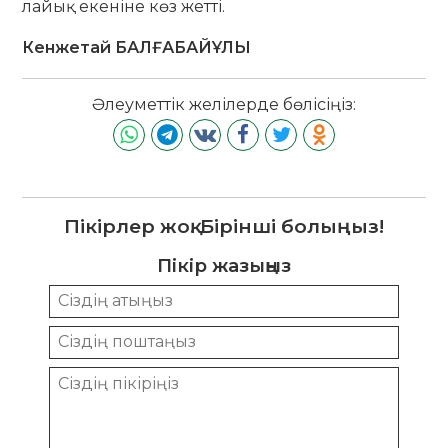
лайық екеніне көз жетті.
Кенжетай БАЛҒАБАЙҰЛЫ
Әлеуметтік желілерде бөлісіңіз:
Пікірлер жоқ. Бірінші болыңыз!
Пікір жазыңыз