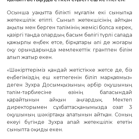
Осынша уақытта білікті мұғалім екі сыныпқа
жетекшілік етіпті. Сынып жетекшісінің айтқан
ақылы мен берген тәлімінің жемісі болса керек,
қазіргі таңда олардың басым бөлігі түрлі салада
қажырлы еңбек етсе, бірқатары әлі де жоғары
оқу орындарында мемлекеттік грантпен білім
алып жатыр екен.
«Шәкірттеріміз қандай жетістікке жетсе де, біз
еңбегіміздің еш кетпегенін біліп марқаямыз»
деген Зухра Досымқызының әрбір оқушының
тәлім-тәрбиесіне өзінің баласындай
қарайтынын айқын аңғардық. Мектеп
директорымен сұхбаттасқанымызда озат 3
оқушының шәкіртақы алатынын айтқан. Соның
екеуі бүгінде Зухра апай жетекшілік ететін
сыныпта оқиды екен.