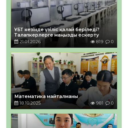
ҰБТ кезінде үзіліс қалай беріледі?
Талапкерлерге маңызды ескерту
21.01.2026
819
0
Математика майталманы
18.10.2025
981
0