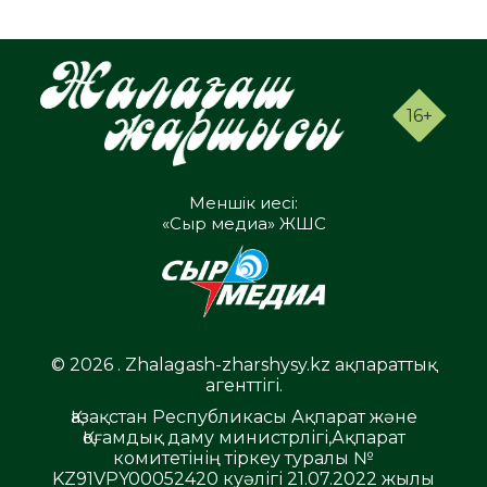
16+
Меншік иесі:
«Сыр медиа» ЖШС
© 2026 . Zhalagash-zharshysy.kz ақпараттық
агенттігі.
Қазақстан Республикасы Ақпарат және
Қоғамдық даму министрлігі,Ақпарат
комитетінің тіркеу туралы №
KZ91VPY00052420 куәлігі 21.07.2022 жылы