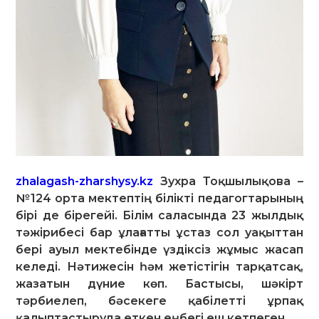
zhalagash-zharshysy.kz
Зухра Тоқшылықова –
№124 орта мектептің білікті педагогтарының
бірі де бірегейі. Білім саласында 23 жылдық
тәжірибесі бар ұлағатты ұстаз сол уақыттан
бері ауыл мектебінде үздіксіз жұмыс жасап
келеді. Нәтижесін һәм жетістігін тарқатсақ,
жазатын дүние көп. Бастысы, шәкірт
тәрбиелеп, бәсекеге қабілетті ұрпақ
қалыптастыруда еткен еңбегі еш кетпеген.