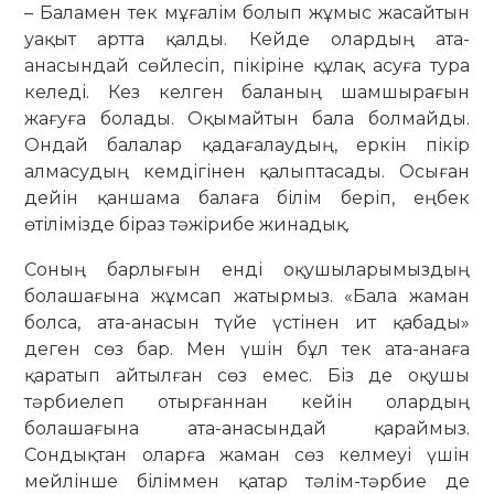
– Баламен тек мұғалім болып жұмыс жасайтын
уақыт артта қалды. Кейде олардың ата-
анасындай сөйлесіп, пікіріне құлақ асуға тура
келеді. Кез келген баланың шамшырағын
жағуға болады. Оқымайтын бала болмайды.
Ондай балалар қадағалаудың, еркін пікір
алмасудың кемдігінен қалыптасады. Осыған
дейін қаншама балаға білім беріп, еңбек
өтілімізде біраз тәжірибе жинадық.
Соның барлығын енді оқушыларымыздың
болашағына жұмсап жатырмыз. «Бала жаман
болса, ата-анасын түйе үстінен ит қабады»
деген сөз бар. Мен үшін бұл тек ата-анаға
қаратып айтылған сөз емес. Біз де оқушы
тәрбиелеп отырғаннан кейін олардың
болашағына ата-анасындай қараймыз.
Сондықтан оларға жаман сөз келмеуі үшін
мейлінше біліммен қатар тәлім-тәрбие де