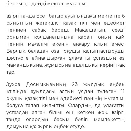
береміз, – дейді мектеп мұғалімі.
Қазіргі таңда Есет батыр ауылындағы мектепте 6
сыныптың жетекшісі қазақ тілі мен әдебиет
пәнінен сабақ береді. Мақалдатып, сөзді
орнымен қолданатынына қарап, оның қай
пәннің мұғалімі екенін аңғару қиын емес.
Барлық баладан озат оқушы қалыптастыруды
дәстүрге айналдырған ұлағатты ұстаздың өз
мамандығына, жұмысына адалдығы көрініп-ақ
тұр.
Зухра Досымқызының 23 жылдық еңбек
өтілінде ауылдағы алтын ұядан түлеген 11
оқушы қазақ тілі мен әдебиеті пәнінің мұғалімі
болуға талап қылыпты. Олардың да ұлағатты
ұстаздан алған білімі еш кеткен жоқ. Қазіргі
таңда олардың басым бөлігі мемлекеттің
дамуына қажырлы еңбек етуде.