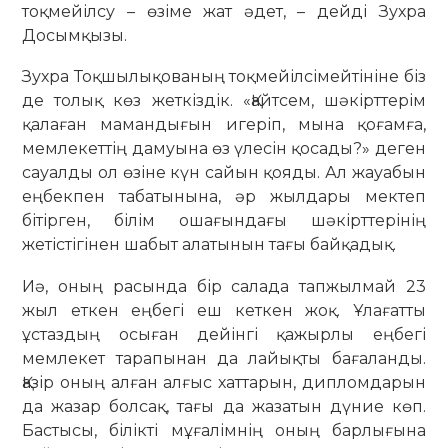
тоқмейілсу – өзіме жат әдет, – дейді Зухра
Досымқызы.
Зухра Тоқшылықованың тоқмейілсімейтініне біз
де толық көз жеткіздік. «Қайтсем, шәкірттерім
қалаған мамандығын игеріп, мына қоғамға,
мемлекеттің дамуына өз үлесін қосады?» деген
сауалды ол өзіне күн сайын қояды. Ал жауабын
еңбекпен табатынына, әр жылдары мектеп
бітірген, білім ошағындағы шәкірттерінің
жетістігінен шабыт алатынын тағы байқадық.
Иә, оның расында бір салада тапжылмай 23
жыл еткен еңбегі еш кеткен жоқ. Ұлағатты
ұстаздың осыған дейінгі қажырлы еңбегі
мемлекет тарапынан да лайықты бағаланды.
Қазір оның алған алғыс хаттарын, дипломдарын
да жазар болсақ, тағы да жазатын дүние көп.
Бастысы, білікті мұғалімнің оның барлығына