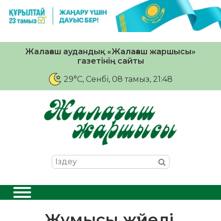
Жалағаш аудандық «Жалағаш жаршысы»
газетінің сайты
29°C
, Сенбі, 08 тамыз, 21:48
Жұмысы жүйелі,