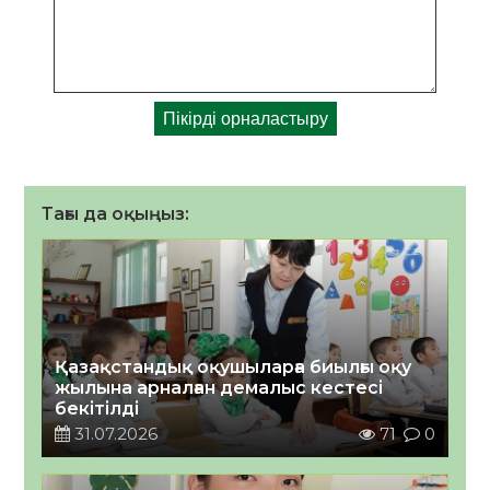
Тағы да оқыңыз:
Қазақстандық оқушыларға биылғы оқу
жылына арналған демалыс кестесі
бекітілді
31.07.2026
71
0