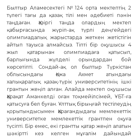
Былтыр Аламесектегі №124 орта мектептің 2
түлегі тағы да қазақ тілі мен әдебиеті пәнін
таңдаған. Қазіргі таңда олардың мектеп
қабырғасында жүріп-ақ түрлі деңгейдегі
олимпиадалық жарыстарда жеткен жетістігін
айтып тауыса алмайсыз. Тіпті бір оқушысы 4
жыл қатарынан олимпиадаға қатысып,
барлығында жүлделі орындардан бой
көрсетіпті. Сондай-ақ ол былтыр Түркістан
облысындағы Қожа Ахмет атындағы
халықаралық қазақ-түрік университетінің ішкі
грантын жеңіп алған. Алайда мектеп оқушысы
Қарақат Аманкелді оған тоқмейілсімей, ҰБТ-ға
қатысуға бел буған. Ұлттық бірыңғай тестілеудің
қорытындысымен Қарағандыдағы мемлекеттік
университетке мемлекеттік грантпен оқуға
түсіпті. Бір емес, екі грантты қатар жеңіп алатын
шәкіртті кез келген мұғалім дайындай