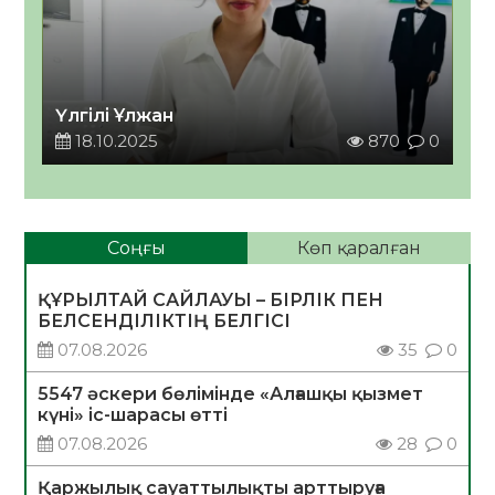
Үлгілі Ұлжан
18.10.2025
870
0
Соңғы
Көп қаралған
ҚҰРЫЛТАЙ САЙЛАУЫ – БІРЛІК ПЕН
БЕЛСЕНДІЛІКТІҢ БЕЛГІСІ
07.08.2026
35
0
5547 әскери бөлімінде «Алғашқы қызмет
күні» іс-шарасы өтті
07.08.2026
28
0
Қаржылық сауаттылықты арттыруға