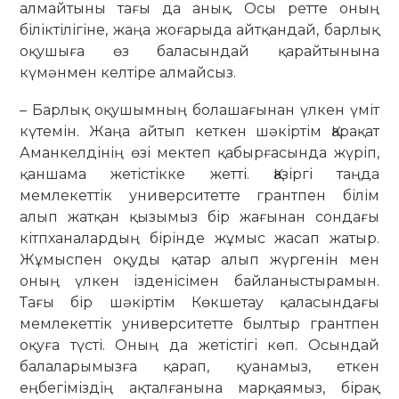
алмайтыны тағы да анық. Осы ретте оның
біліктілігіне, жаңа жоғарыда айтқандай, барлық
оқушыға өз баласындай қарайтынына
күмәнмен келтіре алмайсыз.
– Барлық оқушымның болашағынан үлкен үміт
күтемін. Жаңа айтып кеткен шәкіртім Қарақат
Аманкелдінің өзі мектеп қабырғасында жүріп,
қаншама жетістікке жетті. Қазіргі таңда
мемлекеттік университетте грантпен білім
алып жатқан қызымыз бір жағынан сондағы
кітпханалардың бірінде жұмыс жасап жатыр.
Жұмыспен оқуды қатар алып жүргенін мен
оның үлкен ізденісімен байланыстырамын.
Тағы бір шәкіртім Көкшетау қаласындағы
мемлекеттік университетте былтыр грантпен
оқуға түсті. Оның да жетістігі көп. Осындай
балаларымызға қарап, қуанамыз, еткен
еңбегіміздің ақталғанына марқаямыз, бірақ