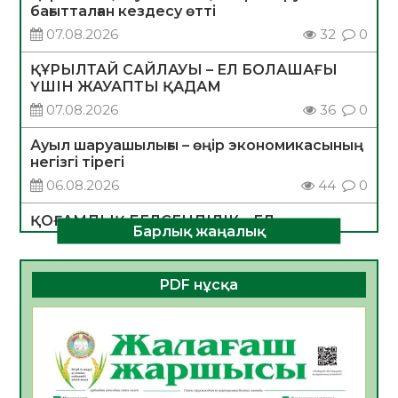
бағытталған кездесу өтті
07.08.2026
32
0
ҚҰРЫЛТАЙ САЙЛАУЫ – ЕЛ БОЛАШАҒЫ
ҮШІН ЖАУАПТЫ ҚАДАМ
07.08.2026
36
0
Ауыл шаруашылығы – өңір экономикасының
негізгі тірегі
06.08.2026
44
0
ҚОҒАМДЫҚ БЕЛСЕНДІЛІК – ЕЛ
Барлық жаңалық
ДАМУЫНЫҢ НЕГІЗІ
06.08.2026
41
0
PDF нұсқа
ҚҰРЫЛТАЙ САЙЛАУЫ – БОЛАШАҚҚА
БАСТАР ЖАУАПТЫ ТАҢДАУ
06.08.2026
43
0
Инфекциялық ауруларға қарсы иммундау
жұмыстарының тиімділігі