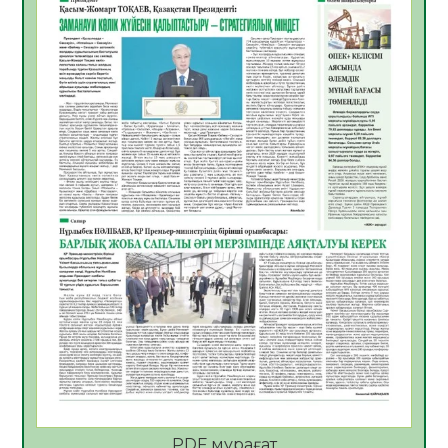
06.08.2026
46
0
Көкжөтел ауруы туралы
06.08.2026
42
0
АПВ вакцинасы туралы мәлімет
06.08.2026
41
0
Open Air: Қызылорда облысы полиция
департаменті 20 мыңнан астам
көрерменнің қауіпсіздігін қамтамасыз етті
06.08.2026
55
0
ҚЫЗЫЛОРДАДА «САНАЛЫ ҰРПАҚ –
ЖАРҚЫН БОЛАШАҚ» АТТЫ КЕҢЕЙТІЛГЕН
МӘЖІЛІС ӨТТІ
05.08.2026
55
0
Қазақстан Орталық Азиядағы көшуге ең
қолайлы ел атанды
05.08.2026
53
0
PDF мұрағат