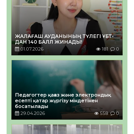
ЖАЛАҒАШ АУДАНЫНЫҢ ТҮЛЕГІ ҰБТ-
ДАН 140 БАЛЛ ЖИНАДЫ!
01.07.2026
181
0
Педагогтер қағаз және электрондық
есепті қатар жүргізу міндетінен
босатылады
29.04.2026
558
0