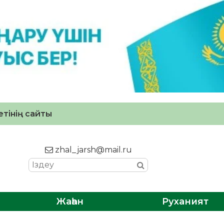
тінің сайты
zhal_jarsh@mail.ru
Жаһан
Руханият