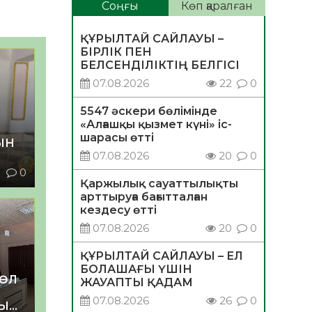
Соңғы
Көп қаралған
ҚҰРЫЛТАЙ САЙЛАУЫ –
БІРЛІК ПЕН
БЕЛСЕНДІЛІКТІҢ БЕЛГІСІ
07.08.2026
22
0
5547 әскери бөлімінде
«Алғашқы қызмет күні» іс-
шарасы өтті
ЫН
07.08.2026
20
0
1
0
Қаржылық сауаттылықты
арттыруға бағытталған
кездесу өтті
07.08.2026
20
0
ҚҰРЫЛТАЙ САЙЛАУЫ – ЕЛ
БОЛАШАҒЫ ҮШІН
КӨЛ
ЖАУАПТЫ ҚАДАМ
07.08.2026
26
0
УЫ