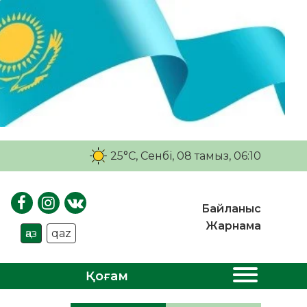
25°C
, Сенбі, 08 тамыз, 06:10
Байланыс
Жарнама
қаз
qaz
Қоғам