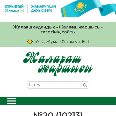
Жалағаш аудандық «Жалағаш жаршысы»
газетінің сайты
37°C
, Жұма, 07 тамыз, 16:11
№20 (10213)