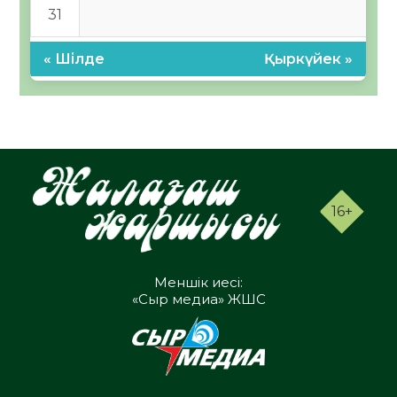
31
« Шілде
Қыркүйек »
16+
Меншік иесі:
«Сыр медиа» ЖШС