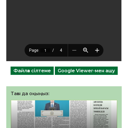
Файлға сілтеме
Google Viewer-мен ашу
Тағы да оқыңыз: