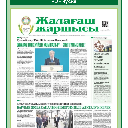
PDF нұсқа
ҚҰРЫЛТАЙ САЙЛАУЫ – БОЛАШАҚҚА
БАСТАР ЖАУАПТЫ ТАҢДАУ
06.08.2026
26
0
Инфекциялық ауруларға қарсы иммундау
жұмыстарының тиімділігі
06.08.2026
27
0
Көкжөтел ауруы туралы
06.08.2026
24
0
АПВ вакцинасы туралы мәлімет
06.08.2026
25
0
Open Air: Қызылорда облысы полиция
департаменті 20 мыңнан астам
көрерменнің қауіпсіздігін қамтамасыз етті
06.08.2026
37
0
ҚЫЗЫЛОРДАДА «САНАЛЫ ҰРПАҚ –
ЖАРҚЫН БОЛАШАҚ» АТТЫ КЕҢЕЙТІЛГЕН