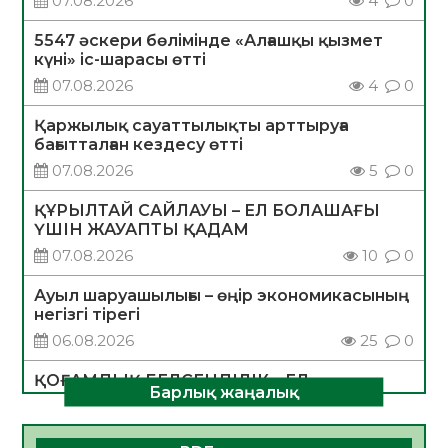
07.08.2026
4
0
5547 әскери бөлімінде «Алғашқы қызмет
күні» іс-шарасы өтті
07.08.2026
4
0
Қаржылық сауаттылықты арттыруға
бағытталған кездесу өтті
07.08.2026
5
0
ҚҰРЫЛТАЙ САЙЛАУЫ – ЕЛ БОЛАШАҒЫ
ҮШІН ЖАУАПТЫ ҚАДАМ
07.08.2026
10
0
Ауыл шаруашылығы – өңір экономикасының
негізгі тірегі
06.08.2026
25
0
ҚОҒАМДЫҚ БЕЛСЕНДІЛІК – ЕЛ
Барлық жаңалық
ДАМУЫНЫҢ НЕГІЗІ
06.08.2026
23
0