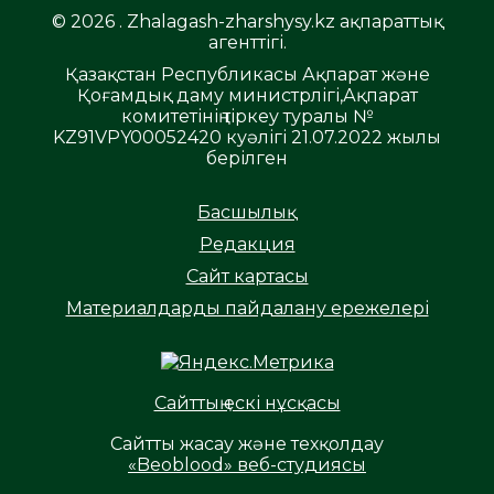
© 2026 . Zhalagash-zharshysy.kz ақпараттық
агенттігі.
Қазақстан Республикасы Ақпарат және
Қоғамдық даму министрлігі,Ақпарат
комитетінің тіркеу туралы №
KZ91VPY00052420 куәлігі 21.07.2022 жылы
берілген
Басшылық
Редакция
Сайт картасы
Материалдарды пайдалану ережелері
Сайттың ескі нұсқасы
Сайтты жасау және техқолдау
«Beoblood» веб-студиясы