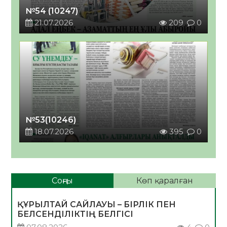
№54 (10247)
21.07.2026
209
0
№53(10246)
18.07.2026
395
0
Соңғы
Көп қаралған
ҚҰРЫЛТАЙ САЙЛАУЫ – БІРЛІК ПЕН
БЕЛСЕНДІЛІКТІҢ БЕЛГІСІ