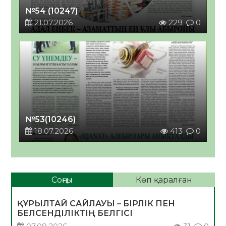
№54 (10247)
21.07.2026
229
0
№53(10246)
18.07.2026
413
0
Соңғы
Көп қаралған
ҚҰРЫЛТАЙ САЙЛАУЫ – БІРЛІК ПЕН
БЕЛСЕНДІЛІКТІҢ БЕЛГІСІ