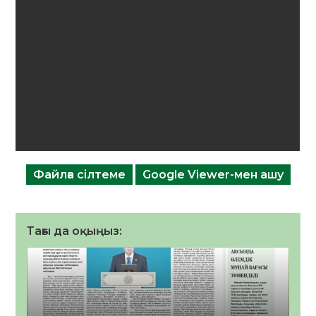
Файлға сілтеме
Google Viewer-мен ашу
Тағы да оқыңыз: