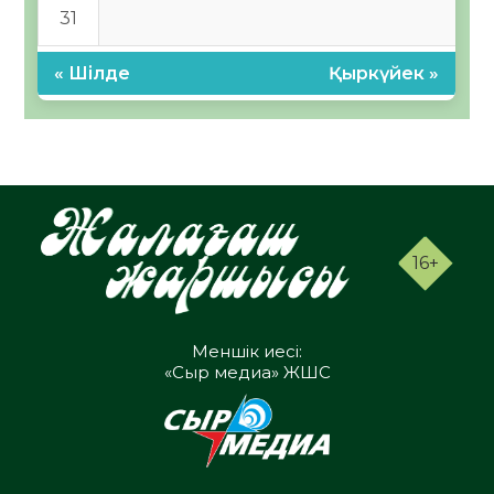
31
« Шілде
Қыркүйек »
16+
Меншік иесі:
«Сыр медиа» ЖШС