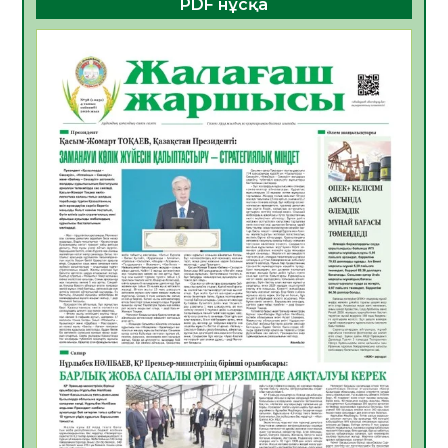
PDF нұсқа
ҚҰРЫЛТАЙ САЙЛАУЫ – БОЛАШАҚҚА
БАСТАР ЖАУАПТЫ ТАҢДАУ
06.08.2026
41
0
Инфекциялық ауруларға қарсы иммундау
жұмыстарының тиімділігі
06.08.2026
44
0
Көкжөтел ауруы туралы
06.08.2026
39
0
АПВ вакцинасы туралы мәлімет
06.08.2026
39
0
Open Air: Қызылорда облысы полиция
департаменті 20 мыңнан астам
көрерменнің қауіпсіздігін қамтамасыз етті
06.08.2026
51
0
ҚЫЗЫЛОРДАДА «САНАЛЫ ҰРПАҚ –
ЖАРҚЫН БОЛАШАҚ» АТТЫ КЕҢЕЙТІЛГЕН