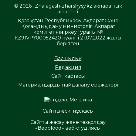
© 2026 . Zhalagash-zharshysy.kz ақпараттық
агенттігі.
Қазақстан Республикасы Ақпарат және
Қоғамдық даму министрлігі,Ақпарат
комитетінің тіркеу туралы №
KZ91VPY00052420 куәлігі 21.07.2022 жылы
берілген
Басшылық
Редакция
Сайт картасы
Материалдарды пайдалану ережелері
Сайттың ескі нұсқасы
Сайтты жасау және техқолдау
«Beoblood» веб-студиясы