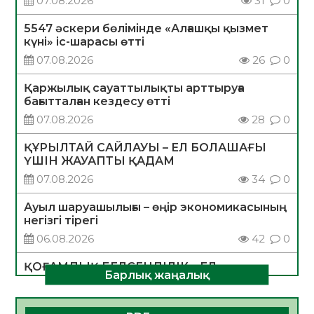
07.08.2026
31
0
5547 әскери бөлімінде «Алғашқы қызмет
күні» іс-шарасы өтті
07.08.2026
26
0
Қаржылық сауаттылықты арттыруға
бағытталған кездесу өтті
07.08.2026
28
0
ҚҰРЫЛТАЙ САЙЛАУЫ – ЕЛ БОЛАШАҒЫ
ҮШІН ЖАУАПТЫ ҚАДАМ
07.08.2026
34
0
Ауыл шаруашылығы – өңір экономикасының
негізгі тірегі
06.08.2026
42
0
ҚОҒАМДЫҚ БЕЛСЕНДІЛІК – ЕЛ
Барлық жаңалық
ДАМУЫНЫҢ НЕГІЗІ
06.08.2026
39
0