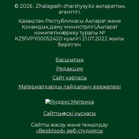
© 2026 . Zhalagash-zharshysy.kz ақпараттық
агенттігі.
Қазақстан Республикасы Ақпарат және
Қоғамдық даму министрлігі,Ақпарат
комитетінің тіркеу туралы №
KZ91VPY00052420 куәлігі 21.07.2022 жылы
берілген
Басшылық
Редакция
Сайт картасы
Материалдарды пайдалану ережелері
Сайттың ескі нұсқасы
Сайтты жасау және техқолдау
«Beoblood» веб-студиясы