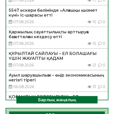
07.08.2026
17
0
5547 әскери бөлімінде «Алғашқы қызмет
күні» іс-шарасы өтті
07.08.2026
15
0
Қаржылық сауаттылықты арттыруға
бағытталған кездесу өтті
07.08.2026
15
0
ҚҰРЫЛТАЙ САЙЛАУЫ – ЕЛ БОЛАШАҒЫ
ҮШІН ЖАУАПТЫ ҚАДАМ
07.08.2026
21
0
Ауыл шаруашылығы – өңір экономикасының
негізгі тірегі
06.08.2026
31
0
ҚОҒАМДЫҚ БЕЛСЕНДІЛІК – ЕЛ
Барлық жаңалық
ДАМУЫНЫҢ НЕГІЗІ
06.08.2026
30
0