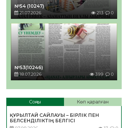
№54 (10247)
21.07.2026
213
0
№53(10246)
18.07.2026
399
0
Соңғы
Көп қаралған
ҚҰРЫЛТАЙ САЙЛАУЫ – БІРЛІК ПЕН
БЕЛСЕНДІЛІКТІҢ БЕЛГІСІ