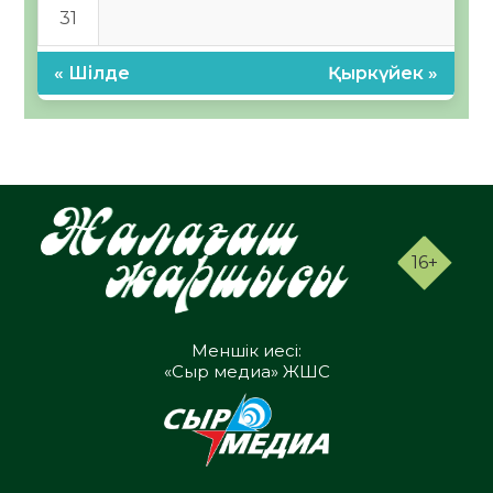
31
« Шілде
Қыркүйек »
16+
Меншік иесі:
«Сыр медиа» ЖШС