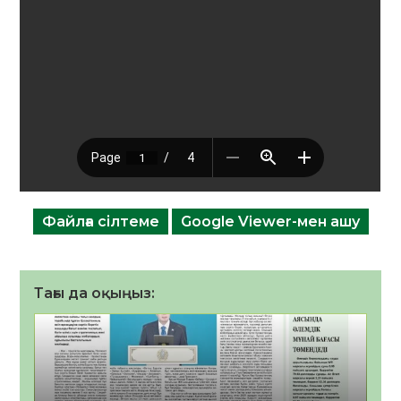
Файлға сілтеме
Google Viewer-мен ашу
Тағы да оқыңыз: