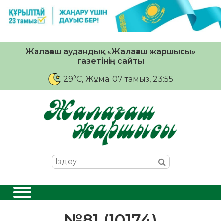
Жалағаш аудандық «Жалағаш жаршысы»
газетінің сайты
29°C
, Жұма, 07 тамыз, 23:55
№81 (10174)