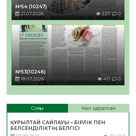
№54 (10247)
21.07.2026
227
0
№53(10246)
18.07.2026
411
0
Соңғы
Көп қаралған
ҚҰРЫЛТАЙ САЙЛАУЫ – БІРЛІК ПЕН
БЕЛСЕНДІЛІКТІҢ БЕЛГІСІ