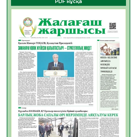
PDF нұсқа
ҚҰРЫЛТАЙ САЙЛАУЫ – БОЛАШАҚҚА
БАСТАР ЖАУАПТЫ ТАҢДАУ
06.08.2026
39
0
Инфекциялық ауруларға қарсы иммундау
жұмыстарының тиімділігі
06.08.2026
41
0
Көкжөтел ауруы туралы
06.08.2026
37
0
АПВ вакцинасы туралы мәлімет
06.08.2026
37
0
Open Air: Қызылорда облысы полиция
департаменті 20 мыңнан астам
көрерменнің қауіпсіздігін қамтамасыз етті
06.08.2026
49
0
ҚЫЗЫЛОРДАДА «САНАЛЫ ҰРПАҚ –
ЖАРҚЫН БОЛАШАҚ» АТТЫ КЕҢЕЙТІЛГЕН