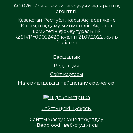
© 2026 . Zhalagash-zharshysy.kz ақпараттық
агенттігі.
Қазақстан Республикасы Ақпарат және
Қоғамдық даму министрлігі,Ақпарат
комитетінің тіркеу туралы №
KZ91VPY00052420 куәлігі 21.07.2022 жылы
берілген
Басшылық
Редакция
Сайт картасы
Материалдарды пайдалану ережелері
Сайттың ескі нұсқасы
Сайтты жасау және техқолдау
«Beoblood» веб-студиясы