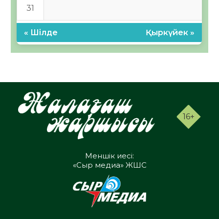
31
« Шілде
Қыркүйек »
16+
Меншік иесі:
«Сыр медиа» ЖШС