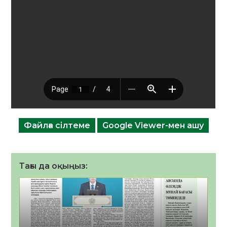
Файлға сілтеме
Google Viewer-мен ашу
Тағы да оқыңыз: