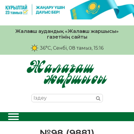
Жалағаш аудандық «Жалағаш жаршысы»
газетінің сайты
36°C
, Сенбі, 08 тамыз, 15:16
№98 (9881)