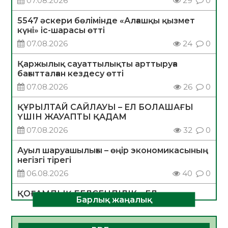
07.08.2026
29
0
5547 әскери бөлімінде «Алғашқы қызмет
күні» іс-шарасы өтті
07.08.2026
24
0
Қаржылық сауаттылықты арттыруға
бағытталған кездесу өтті
07.08.2026
26
0
ҚҰРЫЛТАЙ САЙЛАУЫ – ЕЛ БОЛАШАҒЫ
ҮШІН ЖАУАПТЫ ҚАДАМ
07.08.2026
32
0
Ауыл шаруашылығы – өңір экономикасының
негізгі тірегі
06.08.2026
40
0
ҚОҒАМДЫҚ БЕЛСЕНДІЛІК – ЕЛ
Барлық жаңалық
ДАМУЫНЫҢ НЕГІЗІ
06.08.2026
37
0